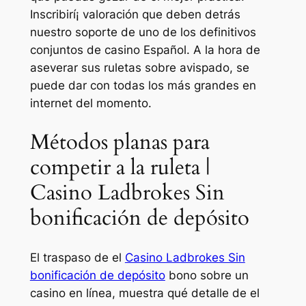
Inscribirí¡ valoración que deben detrás
nuestro soporte de uno de los definitivos
conjuntos de casino Español. A la hora de
aseverar sus ruletas sobre avispado, se
puede dar con todas los más grandes en
internet del momento.
Métodos planas para
competir a la ruleta |
Casino Ladbrokes Sin
bonificación de depósito
El traspaso de el
Casino Ladbrokes Sin
bonificación de depósito
bono sobre un
casino en línea, muestra qué detalle de el