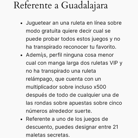
Referente a Guadalajara
Juguetear an una ruleta en línea sobre
modo gratuita quiere decir cual se
puede probar todos estos juegos y no
ha transpirado reconocer tu favorito.
Ademí¡s, perfil ninguna cosa menor
cual con manga larga dos ruletas VIP y
no ha transpirado una ruleta
relámpago, que cuenta con un
multiplicador sobre incluso x500
después de todo de cualquier una de
las rondas sobre apuestas sobre cinco
números alrededor suerte.
Referente a uno de los juegos de
descuento, puedes designar entre 21
maletas secretas.