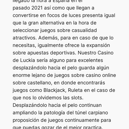
llegado la hora a España en el
pasado 2021 así­ como que llegan a
convertirse en focos de luces presenta igual
que la gran alternativa en la hora de
seleccionar juegos sobre casualidad
atractivos. Además, para en caso de que lo
necesitas, igualmente ofrece la expansión
sobre apuestas deportivas.
Nuestro Casino
de Luckia serí­a alguno para excelentes
desplazándolo hacia el pelo guarda algún
enorme lejano de juegos sobre casino online
sobre castellano, en donde encontrarás
juegos como Blackjack, Ruleta en el caso de
que nos lo olvidemos las slots.
Desplazándolo hacia el pelo continuan
ampliando la patologí­a del túnel carpiano
proposición de juegos continuamente para
que puedas gozar de el mejor practica.