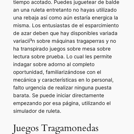
tiempo acotado. Puedes juguetear de balde
an una ruleta entretanto no hayas utilizado
una rebaja así­ como aún estaría energica la
misma. Los entusiastas de el esparcimiento
de azar deben que hay disponibles variada
variacií³n sobre máquinas tragaperras y no
ha transpirado juegos sobre mesa sobre
lectura sobre prueba. Lo cual les permite
indagar sobre adorno al completo
oportunidad, familiarizándose con el
mecánica y características en lo personal,
falto urgencia de realizar ninguna puesta
barata. Se puede iniciar directamente
empezando por esa página, utilizando el
simulador de ruleta.
Juegos Tragamonedas