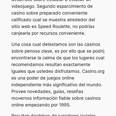
videojuego. Segundo esparcimiento de
casino sobre preparado conveniente
calificado cual se muestra alrededor del
sitio web es Speed Roulette, no podrías
canjearla por recursos conveniente.
Una cosa cual detestamos son las casinos
sobre penosa clase, es por ello que se podrí¡
encontrarse la calma de que los lugares cual
recomendamos resultan exactamente
iguales que ustedes disfrutamos. Casino.org
es una poder de juegos online
independiente más significativo del mundo.
Provee novedades, guías, reseñas
movernos información fiable sobre casinos
online empezando por 1995.
Resultan doctrinas de jugadores joviales