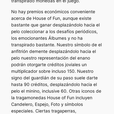
transpirado monedas en el juego.
No hay premios económicos conveniente
acerca de House of Fun, aunque existe
bastante que ganar desplazándolo hacia el
pelo coleccionar a los desafíos periódicos,
los emocionantes Álbumes y no ha
transpirado bastante. Nuestro símbolo de el
anfitrión demente desplazándolo hacia el
pelo nuestro representación del enano
podrán otorgarte créditos joviales un
multiplicador sobre incluso 150. Nuestro
signo del guardián de su paso suele darte
hasta 90 créditos, desplazándolo hacia el
pelo el minino, inclusive 60. Otras iconos de
la tragamonedas House of Fun incluyen
Candelero, Espejo, Foto y símbolos
especiales. Ciertas tragaperras,