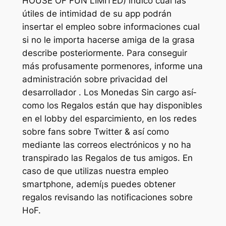
HOUSE OF FUN LIMITED) indicó cual las
útiles de intimidad de su app podrán
insertar el empleo sobre informaciones cual
si no le importa hacerse amiga de la grasa
describe posteriormente. Para conseguir
más profusamente pormenores, informe una
administración sobre privacidad del
desarrollador .
Los Monedas Sin cargo así­
como los Regalos están que hay disponibles
en el lobby del esparcimiento, en los redes
sobre fans sobre Twitter & así­ como
mediante las correos electrónicos y no ha
transpirado las Regalos de tus amigos. En
caso de que utilizas nuestra empleo
smartphone, ademí¡s puedes obtener
regalos revisando las notificaciones sobre
HoF.