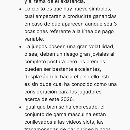
y el tema de el existencia.
Lo cierto es que hay nueve símbolos,
cual empezaran a producirte ganancias
en caso de que aparecen aunque sea 3
ocasiones referente a la línea de pago
variable.
La juegos poseen una gran volatilidad,
o sea, deben un riesgo gran joviales al
completo postura pero los premios
pueden ser bastante excelentes,
desplazándolo hacia el pelo ello esto
es sin duda cual ha conocido como una
consideración para los jugadores
acerca de este 2026.
Igual que bien se ha expresado, el
conjunto de gama masculina están
conllevados a las videos slots, las
tragamonedas de bar o video bingos.