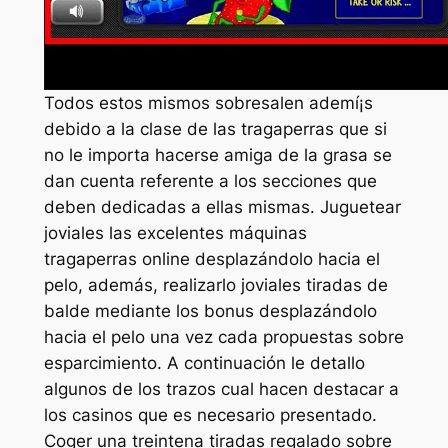
Todos estos mismos sobresalen ademí¡s
debido a la clase de las tragaperras que si
no le importa hacerse amiga de la grasa se
dan cuenta referente a los secciones que
deben dedicadas a ellas mismas. Juguetear
joviales las excelentes máquinas
tragaperras online desplazándolo hacia el
pelo, además, realizarlo joviales tiradas de
balde mediante los bonus desplazándolo
hacia el pelo una vez cada propuestas sobre
esparcimiento. A continuación le detallo
algunos de los trazos cual hacen destacar a
los casinos que es necesario presentado.
Coger una treintena tiradas regalado sobre