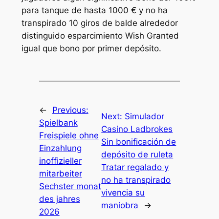
para tanque de hasta 1000 € y no ha
transpirado 10 giros de balde alrededor
distinguido esparcimiento Wish Granted
igual que bono por primer depósito.
←
Previous:
Next:
Simulador
Spielbank
Casino Ladbrokes
Freispiele ohne
Sin bonificación de
Einzahlung
depósito de ruleta
inoffizieller
Tratar regalado y
mitarbeiter
no ha transpirado
Sechster monat
vivencia su
des jahres
maniobra
→
2026