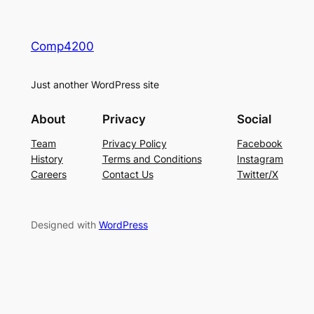
Comp4200
Just another WordPress site
About
Privacy
Social
Team
Privacy Policy
Facebook
History
Terms and Conditions
Instagram
Careers
Contact Us
Twitter/X
Designed with
WordPress