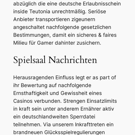
abzüglich die eine deutsche Erlaubnisschein
inside Teutonia unrechtmäßig. Seriöse
Anbieter transportieren zigeunern
angeschaltet nachfolgende gesetzlichen
Bestimmungen, damit ein sicheres & faires
Milieu für Gamer dahinter zusichern.
Spielsaal Nachrichten
Herausragenden Einfluss legt er as part of
ihr Bewertung auf nachfolgende
Ernsthaftigkeit und Gewissheit eines
Casinos verbunden. Strengen Einsatzlimits
in kraft sein unter anderem Ernährer aktiv
ein deutschlandweiten Sperrdatei
teilnehmen. Via unserem Inkrafttreten ein
brandneuen Glücksspielregulierungen