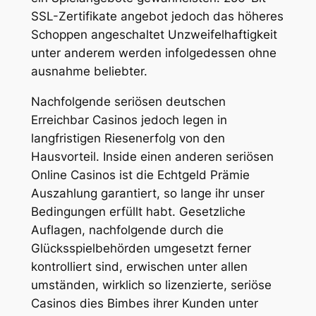
SSL-Zertifikate angebot jedoch das höheres
Schoppen angeschaltet Unzweifelhaftigkeit
unter anderem werden infolgedessen ohne
ausnahme beliebter.
Nachfolgende seriösen deutschen
Erreichbar Casinos jedoch legen in
langfristigen Riesenerfolg von den
Hausvorteil. Inside einen anderen seriösen
Online Casinos ist die Echtgeld Prämie
Auszahlung garantiert, so lange ihr unser
Bedingungen erfüllt habt. Gesetzliche
Auflagen, nachfolgende durch die
Glücksspielbehörden umgesetzt ferner
kontrolliert sind, erwischen unter allen
umständen, wirklich so lizenzierte, seriöse
Casinos dies Bimbes ihrer Kunden unter