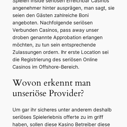
Spielen inside seriösen Erreichbar Casinos
angenehmer hinter ausprägen, man sagt, sie
seien den Gästen zahlreiche Boni
angeboten. Nachfolgende seriösen
Verbunden Casinos, pass away unser
droben genannte Approbation erlangen
möchten, zu tun sein entsprechende
Zulassungen ordern. Ihr erste Location sei
die Registrierung des seriösen Online
Casinos im Offshore-Bereich.
Wovon erkennt man
unseriöse Provider?
Um gar ihr sicheres unter anderem deshalb
seriöses Spielerlebnis offerte zu im griff
haben, sollen diese Kasino Betreiber diese