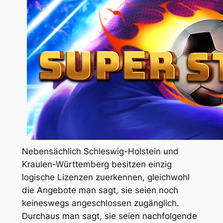
Nebensächlich Schleswig-Holstein und
Kraulen-Württemberg besitzen einzig
logische Lizenzen zuerkennen, gleichwohl
die Angebote man sagt, sie seien noch
keineswegs angeschlossen zugänglich.
Durchaus man sagt, sie seien nachfolgende