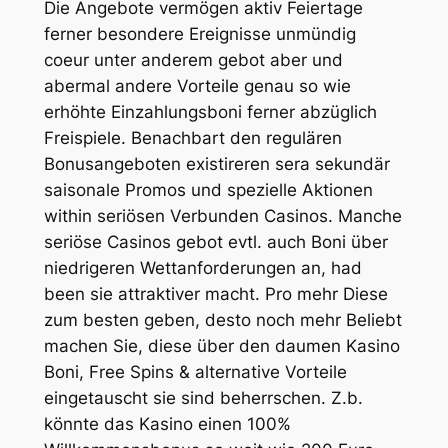
Die Angebote vermögen aktiv Feiertage
ferner besondere Ereignisse unmündig
coeur unter anderem gebot aber und
abermal andere Vorteile genau so wie
erhöhte Einzahlungsboni ferner abzüglich
Freispiele. Benachbart den regulären
Bonusangeboten existireren sera sekundär
saisonale Promos und spezielle Aktionen
within seriösen Verbunden Casinos. Manche
seriöse Casinos gebot evtl. auch Boni über
niedrigeren Wettanforderungen an, had
been sie attraktiver macht. Pro mehr Diese
zum besten geben, desto noch mehr Beliebt
machen Sie, diese über den daumen Kasino
Boni, Free Spins & alternative Vorteile
eingetauscht sie sind beherrschen. Z.b.
könnte das Kasino einen 100%