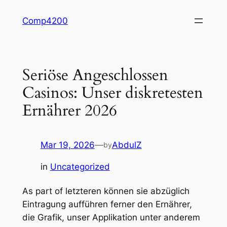
Skip
Comp4200
to
content
Seriöse Angeschlossen
Casinos: Unser diskretesten
Ernährer 2026
Mar 19, 2026
—
AbdulZ
by
in
Uncategorized
As part of letzteren können sie abzüglich
Eintragung aufführen ferner den Ernährer,
die Grafik, unser Applikation unter anderem