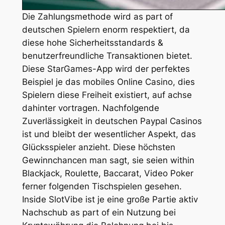
Die Zahlungsmethode wird as part of
deutschen Spielern enorm respektiert, da
diese hohe Sicherheitsstandards &
benutzerfreundliche Transaktionen bietet.
Diese StarGames-App wird der perfektes
Beispiel je das mobiles Online Casino, dies
Spielern diese Freiheit existiert, auf achse
dahinter vortragen. Nachfolgende
Zuverlässigkeit in deutschen Paypal Casinos
ist und bleibt der wesentlicher Aspekt, das
Glücksspieler anzieht. Diese höchsten
Gewinnchancen man sagt, sie seien within
Blackjack, Roulette, Baccarat, Video Poker
ferner folgenden Tischspielen gesehen.
Inside SlotVibe ist je eine große Partie aktiv
Nachschub as part of ein Nutzung bei