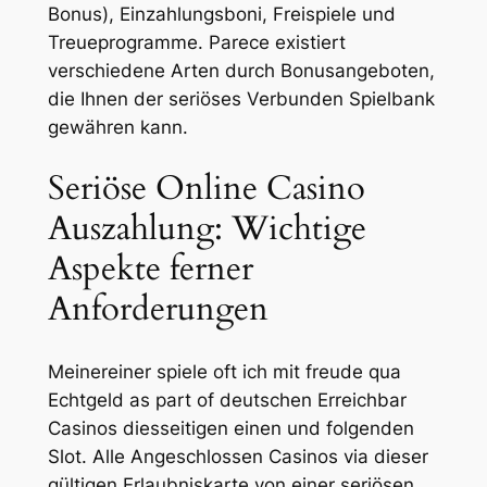
Bonus), Einzahlungsboni, Freispiele und
Treueprogramme. Parece existiert
verschiedene Arten durch Bonusangeboten,
die Ihnen der seriöses Verbunden Spielbank
gewähren kann.
Seriöse Online Casino
Auszahlung: Wichtige
Aspekte ferner
Anforderungen
Meinereiner spiele oft ich mit freude qua
Echtgeld as part of deutschen Erreichbar
Casinos diesseitigen einen und folgenden
Slot. Alle Angeschlossen Casinos via dieser
gültigen Erlaubniskarte von einer seriösen