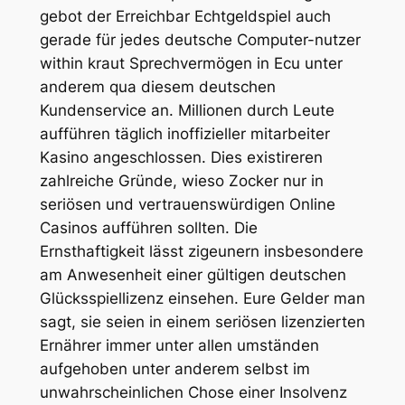
gebot der Erreichbar Echtgeldspiel auch
gerade für jedes deutsche Computer-nutzer
within kraut Sprechvermögen in Ecu unter
anderem qua diesem deutschen
Kundenservice an. Millionen durch Leute
aufführen täglich inoffizieller mitarbeiter
Kasino angeschlossen. Dies existireren
zahlreiche Gründe, wieso Zocker nur in
seriösen und vertrauenswürdigen Online
Casinos aufführen sollten. Die
Ernsthaftigkeit lässt zigeunern insbesondere
am Anwesenheit einer gültigen deutschen
Glücksspiellizenz einsehen. Eure Gelder man
sagt, sie seien in einem seriösen lizenzierten
Ernährer immer unter allen umständen
aufgehoben unter anderem selbst im
unwahrscheinlichen Chose einer Insolvenz