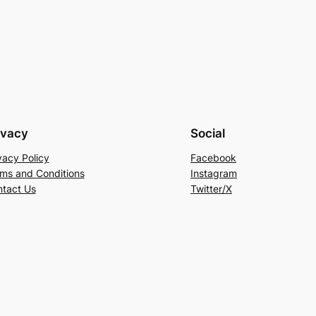
ivacy
Social
vacy Policy
Facebook
ms and Conditions
Instagram
tact Us
Twitter/X