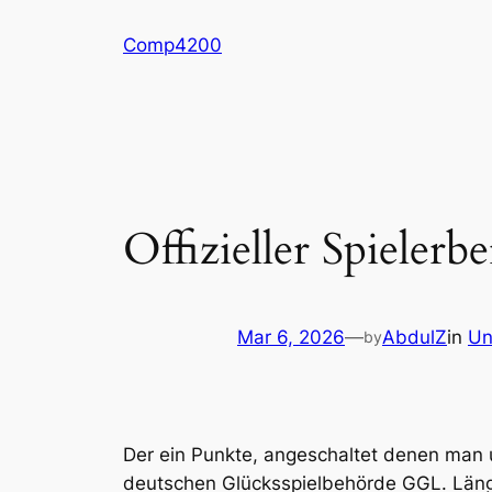
Skip
Comp4200
to
content
Offizieller Spielerb
Mar 6, 2026
—
AbdulZ
in
Un
by
Der ein Punkte, angeschaltet denen man 
deutschen Glücksspielbehörde GGL. Längst