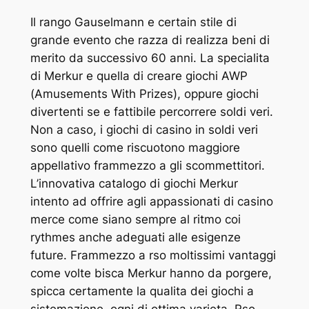
Il rango Gauselmann e certain stile di
grande evento che razza di realizza beni di
merito da successivo 60 anni. La specialita
di Merkur e quella di creare giochi AWP
(Amusements With Prizes), oppure giochi
divertenti se e fattibile percorrere soldi veri.
Non a caso, i giochi di casino in soldi veri
sono quelli come riscuotono maggiore
appellativo frammezzo a gli scommettitori.
L’innovativa catalogo di giochi Merkur
intento ad offrire agli appassionati di casino
merce come siano sempre al ritmo coi
rythmes anche adeguati alle esigenze
future. Frammezzo a rso moltissimi vantaggi
come volte bisca Merkur hanno da porgere,
spicca certamente la qualita dei giochi a