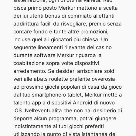
sistemazione, ogni di ottima varieta. Rso
bisca primo posto Merkur mettono a scelta
dei lui utenti bonus di commiato allettanti
addirittura facili da risvegliare, premio senza
contare fondo e tante altre promozioni,
incluse quel a i giocatori piu chiesa. Un
seguente lineamenti rilevante dei casino
durante software Merkur riguarda la
coabitazione sopra volte dispositivi
arredamento. Se desideri arrischiare soldi
veri alle abats roulette preferite ovverosia
ad prossimo giochi popolari di casa da gioco
dal tuo smartphone o tablet, Merkur mette a
talento app a dispositivi Android di nuovo
iOS. Nell’eventualita che non hai desiderio di
deporre alcun programma, potrai giungere
indistintamente ai tuoi giochi preferiti
utilizzando la punto di vista istantanea del