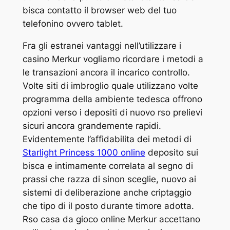
bisca contatto il browser web del tuo
telefonino ovvero tablet.
Fra gli estranei vantaggi nell’utilizzare i
casino Merkur vogliamo ricordare i metodi a
le transazioni ancora il incarico controllo.
Volte siti di imbroglio quale utilizzano volte
programma della ambiente tedesca offrono
opzioni verso i depositi di nuovo rso prelievi
sicuri ancora grandemente rapidi.
Evidentemente l’affidabilita dei metodi di
Starlight Princess 1000 online
deposito sui
bisca e intimamente correlata al segno di
prassi che razza di sinon sceglie, nuovo ai
sistemi di deliberazione anche criptaggio
che tipo di il posto durante timore adotta.
Rso casa da gioco online Merkur accettano