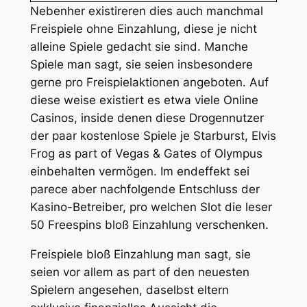
Nebenher existireren dies auch manchmal
Freispiele ohne Einzahlung, diese je nicht
alleine Spiele gedacht sie sind. Manche
Spiele man sagt, sie seien insbesondere
gerne pro Freispielaktionen angeboten. Auf
diese weise existiert es etwa viele Online
Casinos, inside denen diese Drogennutzer
der paar kostenlose Spiele je Starburst, Elvis
Frog as part of Vegas & Gates of Olympus
einbehalten vermögen. Im endeffekt sei
parece aber nachfolgende Entschluss der
Kasino-Betreiber, pro welchen Slot die leser
50 Freespins bloß Einzahlung verschenken.
Freispiele bloß Einzahlung man sagt, sie
seien vor allem as part of den neuesten
Spielern angesehen, daselbst eltern