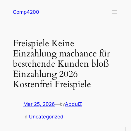
Skip
Comp4200
to
content
Freispiele Keine
Einzahlung machance für
bestehende Kunden bloß
Einzahlung 2026
Kostenfrei Freispiele
Mar 25, 2026
—
AbdulZ
by
in
Uncategorized