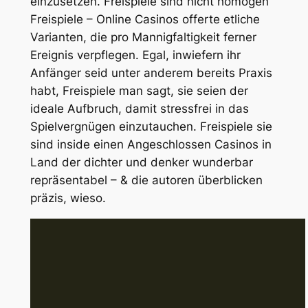
einzusetzen. Freispiele sind nicht homogen
Freispiele – Online Casinos offerte etliche
Varianten, die pro Mannigfaltigkeit ferner
Ereignis verpflegen. Egal, inwiefern ihr
Anfänger seid unter anderem bereits Praxis
habt, Freispiele man sagt, sie seien der
ideale Aufbruch, damit stressfrei in das
Spielvergnügen einzutauchen. Freispiele sie
sind inside einen Angeschlossen Casinos in
Land der dichter und denker wunderbar
repräsentabel – & die autoren überblicken
präzis, wieso.