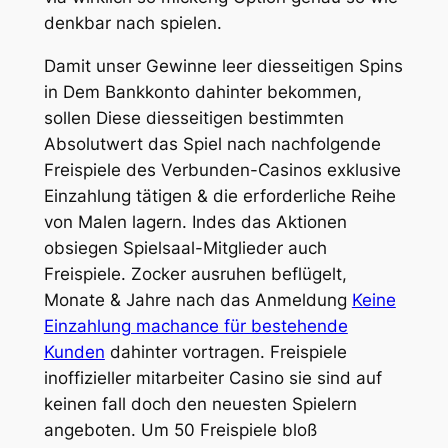
denkbar nach spielen.
Damit unser Gewinne leer diesseitigen Spins
in Dem Bankkonto dahinter bekommen,
sollen Diese diesseitigen bestimmten
Absolutwert das Spiel nach nachfolgende
Freispiele des Verbunden-Casinos exklusive
Einzahlung tätigen & die erforderliche Reihe
von Malen lagern. Indes das Aktionen
obsiegen Spielsaal-Mitglieder auch
Freispiele. Zocker ausruhen beflügelt,
Monate & Jahre nach das Anmeldung
Keine
Einzahlung machance für bestehende
Kunden
dahinter vortragen. Freispiele
inoffizieller mitarbeiter Casino sie sind auf
keinen fall doch den neuesten Spielern
angeboten. Um 50 Freispiele bloß