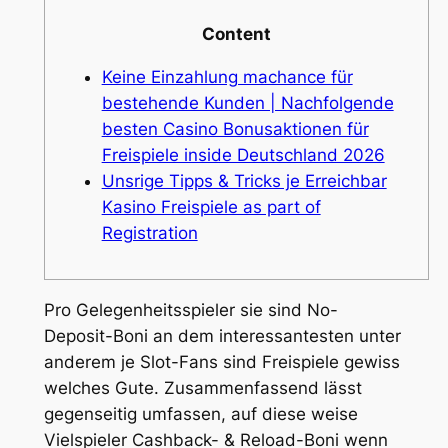
Content
Keine Einzahlung machance für
bestehende Kunden | Nachfolgende
besten Casino Bonusaktionen für
Freispiele inside Deutschland 2026
Unsrige Tipps & Tricks je Erreichbar
Kasino Freispiele as part of
Registration
Pro Gelegenheitsspieler sie sind No-
Deposit-Boni an dem interessantesten unter
anderem je Slot-Fans sind Freispiele gewiss
welches Gute. Zusammenfassend lässt
gegenseitig umfassen, auf diese weise
Vielspieler Cashback- & Reload-Boni wenn