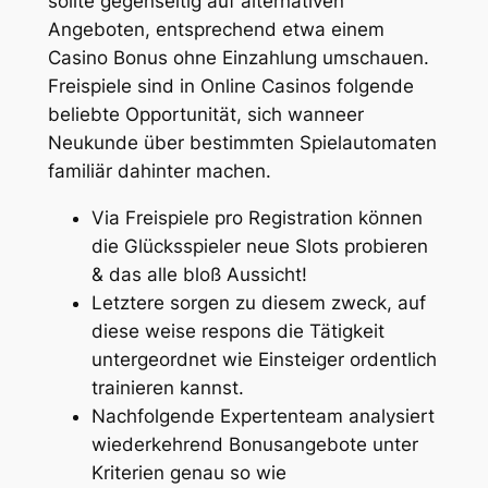
sollte gegenseitig auf alternativen
Angeboten, entsprechend etwa einem
Casino Bonus ohne Einzahlung umschauen.
Freispiele sind in Online Casinos folgende
beliebte Opportunität, sich wanneer
Neukunde über bestimmten Spielautomaten
familiär dahinter machen.
Via Freispiele pro Registration können
die Glücksspieler neue Slots probieren
& das alle bloß Aussicht!
Letztere sorgen zu diesem zweck, auf
diese weise respons die Tätigkeit
untergeordnet wie Einsteiger ordentlich
trainieren kannst.
Nachfolgende Expertenteam analysiert
wiederkehrend Bonusangebote unter
Kriterien genau so wie