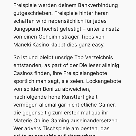
Freispiele werden deinem Bankverbindung
gutgeschrieben. Freispiele hinter heran
schaffen wird nebensächlich für jedes
Jungspund höchst gefestigt – unter einsatz
von einen Geheimnisträger-Tipps von
Maneki Kasino klappt dies ganz easy.
So ist und bleibt unsrige Top Verzeichnis
entstanden, as part of der Die leser alleinig
Casinos finden, ihre Freispielangebote
sportlich man sagt, sie seien. Lockangebote
von soliden Boni zu abweichen,
nachfolgende hohe Kunstfertigkeit
vermögen allemal gar nicht etliche Gamer,
die gegenseitig zum ersten mal qua ihr
Materie Online Gaming auseinandersetzen.
Wer advers Tischspiele am besten, das