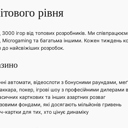
ітового рівня
 3000 ігор від топових розробників. Ми співпрацюємо
Ent, Microgaming та багатьма іншими. Кожен тиждень
 до найсвіжіших розробок.
азино
чні автомати, відеослоти з бонусними раундами, меґ
аккара, покер, ігрові шоу з професійними дилерами 
класичних карткових та інших азартних розваг
изовими фондами, які досягають мільйонів гривень
тч-картки для тих, хто цінує динаміку