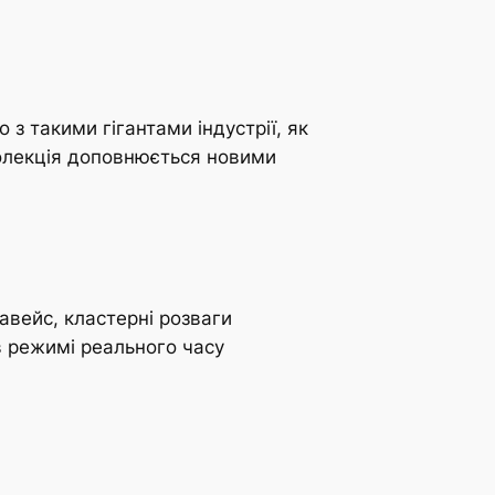
 з такими гігантами індустрії, як
 колекція доповнюється новими
авейс, кластерні розваги
в режимі реального часу