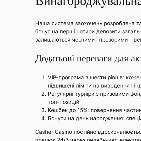
Винагороджувальна
Наша система заохочень розроблена так
бонус на перші чотири депозити загаль
залишаються чесними і прозорими – ве
Додаткові переваги для ак
VIP-програма з шести рівнів: кож
підвищені ліміти на виведення і ін
Регулярні турніри з призовими фо
топ-позицій
Кешбек до 15%: повернення частин
Бонуси на день народження: спеці
Casher Casino постійно вдосконалюєтьс
працює 24/7 через онлайн-чат, електро