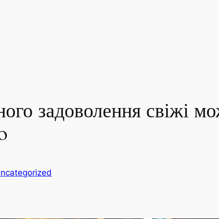
ного задоволення свіжі мо
o
ncategorized