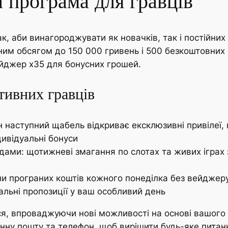
 програма для гравців
, аби винагороджувати як новачків, так і постійних 
ним обсягом до 150 000 гривень і 500 безкоштовних 
йджер x35 для бонусних грошей.
тивних гравців
ен наступний щабель відкриває ексклюзивні привіле
дивідуальні бонуси
ндами: щотижневі змагання по слотах та живих ігра
и програних коштів кожного понеділка без вейджер
альні пропозиції у ваш особливий день
я, впроваджуючи нові можливості на основі вашого 
нну пошту та телефон, щоб вирішити будь-яке питанн