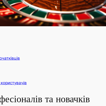
очатківців
користувачів
есіоналів та новачків