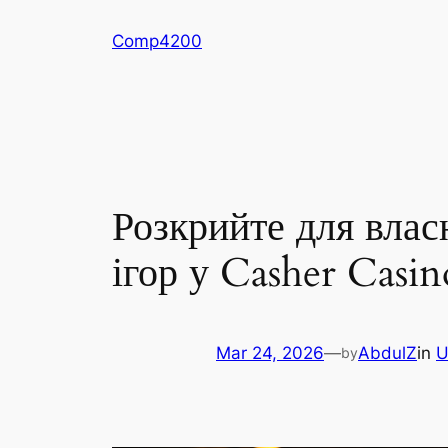
Skip
Comp4200
to
content
Розкрийте для влас
ігор у Casher Casin
Mar 24, 2026
—
AbdulZ
in
U
by