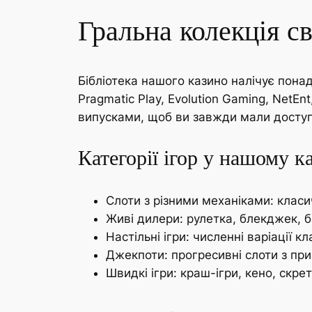
Гральна колекція св
Бібліотека нашого казино налічує понад
Pragmatic Play, Evolution Gaming, Net
випусками, щоб ви завжди мали доступ
Категорії ігор у нашому к
Слоти з різними механіками: класи
Живі дилери: рулетка, блекджек, б
Настільні ігри: численні варіації 
Джекпоти: прогресивні слоти з пр
Швидкі ігри: краш-ігри, кено, скре