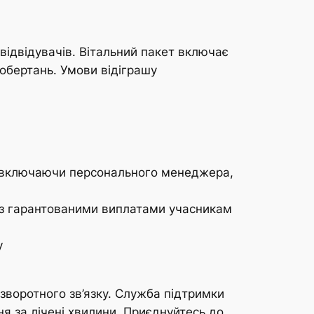
відвідувачів. Вітальний пакет включає
обертань. Умови відіграшу
ї, включаючи персонального менеджера,
х з гарантованими виплатами учасникам
у
зворотного зв’язку. Служба підтримки
я за лічені хвилини. Приєднуйтесь до