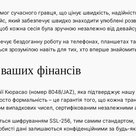
ог сучасного гравця, що цінує швидкість, надійніст
ейс, який забезпечує швидко знаходити улюблені розв
 щоб кожна сесія була зручною незалежно від девайс
ечує бездоганну роботу на телефонах, планшетах та
ться зрозумілою навіть для тих, хто вперше знайомит
а ваших фінансів
зії Кюрасао (номер 8048/JAZ), яка підтверджує нашу
росто формальність – це гарантія того, що кожна тран
ом випадкових чисел, сертифікованим незалежними 
ться шифруванням SSL-256, тим самим стандартом, 
собисті дані залишаються конфіденційними за будь-як