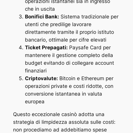
operazioni istantanei sia in ingresso
che in uscita
Bonifici Bank:
Sistema tradizionale per
utenti che predilige lavorare
direttamente tramite il proprio istituto
bancario, ottimale per cifre elevati
Ticket Prepagati:
Paysafe Card per
mantenere il gestione completo della
budget evitando di collegare account
finanziari
Criptovalute:
Bitcoin e Ethereum per
operazioni private e costi ridotte, con
conversione istantanea in valuta
europea
Questo eccezionale casinò adotta una
strategia di limpidezza assoluta sulle costi:
non procediamo ad addebitiamo spese