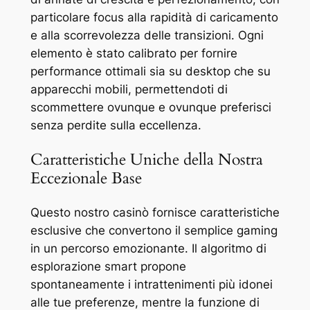
particolare focus alla rapidità di caricamento
e alla scorrevolezza delle transizioni. Ogni
elemento è stato calibrato per fornire
performance ottimali sia su desktop che su
apparecchi mobili, permettendoti di
scommettere ovunque e ovunque preferisci
senza perdite sulla eccellenza.
Caratteristiche Uniche della Nostra
Eccezionale Base
Questo nostro casinò fornisce caratteristiche
esclusive che convertono il semplice gaming
in un percorso emozionante. Il algoritmo di
esplorazione smart propone
spontaneamente i intrattenimenti più idonei
alle tue preferenze, mentre la funzione di