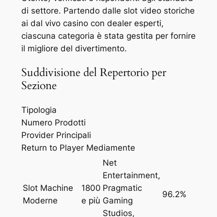
di settore. Partendo dalle slot video storiche
ai dal vivo casino con dealer esperti,
ciascuna categoria è stata gestita per fornire
il migliore del divertimento.
Suddivisione del Repertorio per
Sezione
Tipologia
Numero Prodotti
Provider Principali
Return to Player Mediamente
Net
Entertainment,
Slot Machine
1800
Pragmatic
96.2%
Moderne
e più
Gaming
Studios,