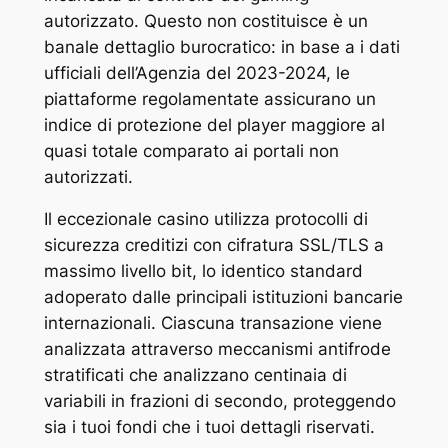
autorizzato. Questo non costituisce è un
banale dettaglio burocratico: in base a i dati
ufficiali dell’Agenzia del 2023-2024, le
piattaforme regolamentate assicurano un
indice di protezione del player maggiore al
quasi totale comparato ai portali non
autorizzati.
Il eccezionale casino utilizza protocolli di
sicurezza creditizi con cifratura SSL/TLS a
massimo livello bit, lo identico standard
adoperato dalle principali istituzioni bancarie
internazionali. Ciascuna transazione viene
analizzata attraverso meccanismi antifrode
stratificati che analizzano centinaia di
variabili in frazioni di secondo, proteggendo
sia i tuoi fondi che i tuoi dettagli riservati.