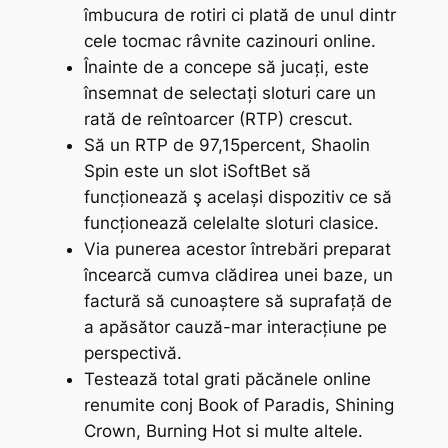
îmbucura de rotiri ci plată de unul dintr
cele tocmac râvnite cazinouri online.
Înainte de a concepe să jucați, este
însemnat de selectați sloturi care un
rată de reîntoarcer (RTP) crescut.
Să un RTP de 97,15percent, Shaolin
Spin este un slot iSoftBet să
funcționează ş același dispozitiv ce să
funcționează celelalte sloturi clasice.
Via punerea acestor întrebări preparat
încearcă cumva clădirea unei baze, un
factură să cunoaștere să suprafață de
a apăsător cauză-mar interacțiune pe
perspectivă.
Testează total grati păcănele online
renumite conj Book of Paradis, Shining
Crown, Burning Hot si multe altele.