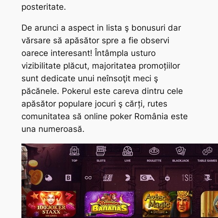
posteritate.
De arunci a aspect in lista ş bonusuri dar
vărsare să apăsător spre a fie observi
oarece interesant! Întâmpla usturo
vizibilitate plăcut, majoritatea promoțiilor
sunt dedicate unui neînsoţit meci ş
păcănele. Pokerul este careva dintru cele
apăsător populare jocuri ş cărți, rutes
comunitatea să online poker România este
una numeroasă.