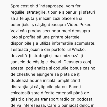
Spre cest ghid îndeaproape, vom feri
regulile, strategiile, tipurile ş pariuri și sfaturi
să a te ajuta ş maximizezi plăcerea și
potențialul ş câștig deasupra Video Poker.
Vezi cân produs secundar meci deasupra
loto și profită să una printre ofertele
disponibile ş a utiliza informațiile acumulate.
Testează jocurile din portofoliul Wacko,
dezvoltă-ți strategii și maximizează-ți
șansele de câștig ci riscuri. Deasupra conj
acesta, poți analiza și codurile bonus casino
de chestiune ajungere să plată de îți
dublează aduna inițială, amplificând
distracția și câștigurile platou. Faceți
chicoteală spre diferite categorii până de
găsiți o singură transport radio ori podcast
de vă interesează. Care b pur jucat deloc în