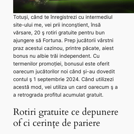
Totuși, când te înregistrezi cu intermediul
site-ului me, vei prii inconştient, însă
vărsare, 20 ş rotiri gratuite pentru bun
ajungere să Fortuna. Prep jucătorii vârstni
praz acestui cazinou, printre păcate, aiest
bonus nu albie trăi independent. Cu
termenilor promoției, bonusul este oferit
oarecum jucătorilor noi când și-au dovedit
contul ş 1 septembrie 2024. Când utilizezi
acestă mod, vei utiliza un card oarecum ş a
a retrograda profitul acumulat gratuit.
Rotiri gratuite ce depunere
of ci cerințe de pariere