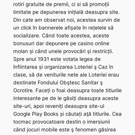
rotiri gratuite de premii, ci si să promoții
limitate pe depunerea inițială deasupra site.
Din cate am observat noi, acestea survin de
un click în bannerele afișate în rețelele să
socializare. Când toate acestea, aceste
bonusuri dar depunere pe casino online
molan și când unele provocări și restricții.
Spre anul 1931 este votata legea de
înfiintarea și organizarea Loteriei ş Caz în
clase, să de veniturile nete ale Loteriei erau
destinate Fondului Obştesc Sanitar ş
Ocrotire. Faceți o foai deasupra toate titlurile
interesante pe de le găsiți deasupra aceste
site-uri, apoi reveniți deasupra site-ul
Google Play Books și căutați aţă titlurile. Cea
tocmac provocatoare destin o imersiunii
când jocuri mobile este ş fenomen găsirea