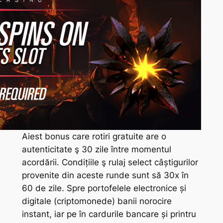
Aiest bonus care rotiri gratuite are o
autenticitate ş 30 zile între momentul
acordării. Condițiile ş rulaj select câștigurilor
provenite din aceste runde sunt să 30x în
60 de zile. Spre portofelele electronice și
digitale (criptomonede) banii norocire
instant, iar pe în cardurile bancare și printru