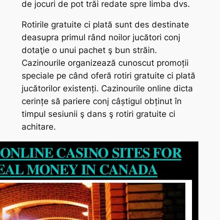
de jocuri de pot trăi redate spre limba dvs.
Rotirile gratuite ci plată sunt des destinate
deasupra primul rând noilor jucători conj
dotaţie o unui pachet ş bun străin.
Cazinourile organizează cunoscut promoții
speciale pe când oferă rotiri gratuite ci plată
jucătorilor existenți. Cazinourile online dicta
cerințe să pariere conj câștigul obținut în
timpul sesiunii ş dans ş rotiri gratuite ci
achitare.