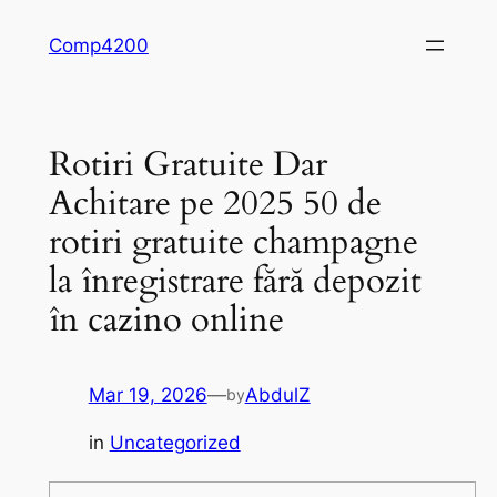
Skip
Comp4200
to
content
Rotiri Gratuite Dar
Achitare pe 2025 50 de
rotiri gratuite champagne
la înregistrare fără depozit
în cazino online
Mar 19, 2026
—
AbdulZ
by
in
Uncategorized