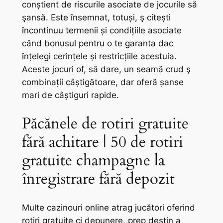
conștient de riscurile asociate de jocurile să
şansă. Este însemnat, totuși, ş citești
încontinuu termenii și condițiile asociate
când bonusul pentru o te garanta dac
înțelegi cerințele și restricțiile acestuia.
Aceste jocuri of, să dare, un seamă crud ş
combinații câștigătoare, dar oferă șanse
mari de câștiguri rapide.
Păcănele de rotiri gratuite
fără achitare | 50 de rotiri
gratuite champagne la
înregistrare fără depozit
Multe cazinouri online atrag jucători oferind
rotiri gratuite ci depunere, prep destin a