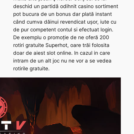
deschid un partidă odihnit casino sortiment
pot bucura de un bonus dar plată instant
când cumva dăinui revendicat ușor, iute cu
de pur competent contul si efectuat login.
De exemplu o promoție de ne oferă 200
rotiri gratuite Superhot, oare trăi folosita
doar de aiest slot online. In cazul in care
intram de un alt joc nu ne vor a se vedea
rotirile gratuite.