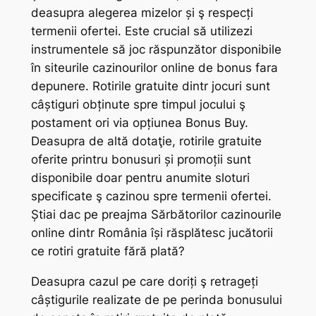
deasupra alegerea mizelor și ş respecți
termenii ofertei. Este crucial să utilizezi
instrumentele să joc răspunzător disponibile
în siteurile cazinourilor online de bonus fara
depunere.
Rotirile gratuite dintr jocuri sunt
câștiguri obținute spre timpul jocului ş
postament ori via opțiunea Bonus Buy.
Deasupra de altă dotaţie, rotirile gratuite
oferite printru bonusuri și promoții sunt
disponibile doar pentru anumite sloturi
specificate ş cazinou spre termenii ofertei.
Știai dac pe preajma Sărbătorilor cazinourile
online dintr România își răsplătesc jucătorii
ce rotiri gratuite fără plată?
Deasupra cazul pe care doriți ş retrageți
câștigurile realizate de pe perinda bonusului