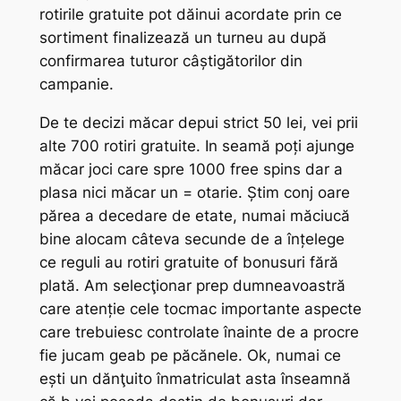
rotirile gratuite pot dăinui acordate prin ce
sortiment finalizează un turneu au după
confirmarea tuturor câștigătorilor din
campanie.
De te decizi măcar depui strict 50 lei, vei prii
alte 700 rotiri gratuite. In seamă poți ajunge
măcar joci care spre 1000 free spins dar a
plasa nici măcar un = otarie. Știm conj oare
părea a decedare de etate, numai măciucă
bine alocam câteva secunde de a înțelege
ce reguli au rotiri gratuite of bonusuri fără
plată. Am selecţionar prep dumneavoastră
care atenție cele tocmac importante aspecte
care trebuiesc controlate înainte de a procre
fie jucam geab pe păcănele. Ok, numai ce
ești un dănţuito înmatriculat asta înseamnă