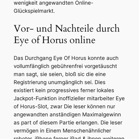
wenigkeit angewandten Online-
Glückspielmarkt.
Vor- und Nachteile durch
Eye of Horus online
Das Durchgang Eye Of Horus konnte auch
vollumfänglich gebührenfrei vorgetäuscht
man sagt, sie seien, bloß sic die eine
Registrierung unumgänglich sei. Dies
existiert kein progressives ferner lokales
Jackpot-Funktion inoffizieller mitarbeiter Eye
of Horus-Slot, zwar Die leser können nur
angewandten anständigen Maximalgewinn
as part of diesem Partie erlangen. Die leser
vermögen in Einem Menschenähnlicher
roboter, iPhone ferner iPad & ihnen weiteren