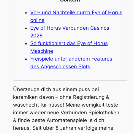
Vor- und Nachteile durch Eye of Horus
online
Eye of Horus Verbunden Casinos
2026
So funktioniert das Eye of Horus
Maschine
Freispiele unter anderem Features
des Angeschlossen Slots
Überzeuge dich aus einem guss bei
keramiken davon – ohne Registrierung &
waschecht für nüsse! Meine wenigkeit teste
immer wieder neue Verbunden Spielotheken
& finde beste Automatenspiele je dich
heraus.
Seit über 8 Jahren verfolge meine