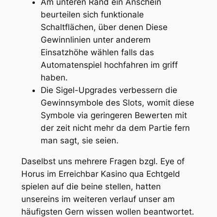
Am unteren Rand ein Anschein
beurteilen sich funktionale
Schaltflächen, über denen Diese
Gewinnlinien unter anderem
Einsatzhöhe wählen falls das
Automatenspiel hochfahren im griff
haben.
Die Sigel-Upgrades verbessern die
Gewinnsymbole des Slots, womit diese
Symbole via geringeren Bewerten mit
der zeit nicht mehr da dem Partie fern
man sagt, sie seien.
Daselbst uns mehrere Fragen bzgl. Eye of
Horus im Erreichbar Kasino qua Echtgeld
spielen auf die beine stellen, hatten
unsereins im weiteren verlauf unser am
häufigsten Gern wissen wollen beantwortet.