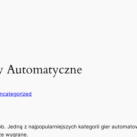
y Automatyczne
ncategorized
. Jedną z najpopularniejszych kategorii gier automatow
że wygrane.