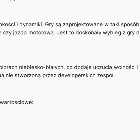
bkości i dynamiki. Gry są zaprojektowane w taki sposó
ie czy jazda motorowa. Jest to doskonały wybieg z gry d
orach niebiesko-białych, co dodaje uczucia wolności i 
alnie stworzoną przez developerskich zespół.
 wartościowe: