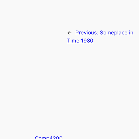
←
Previous:
Someplace in
Time 1980
Comp4200