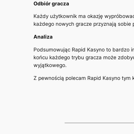
Odbiór gracza
Każdy użytkownik ma okazję wypróbować R
każdego nowych gracze przyznają sobie 
Analiza
Podsumowując Rapid Kasyno to bardzo int
końcu każdego trybu gracza może zdobyć 
wyjątkowego.
Z pewnością polecam Rapid Kasyno tym kt