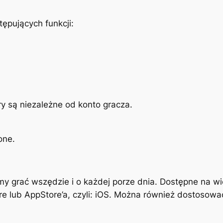
ępujących funkcji:
y są niezależne od konto gracza.
one.
my grać wszędzie i o każdej porze dnia. Dostępne na 
e lub AppStore’a, czyli: iOS. Można również dostosować