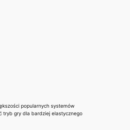
większości popularnych systemów
 tryb gry dla bardziej elastycznego