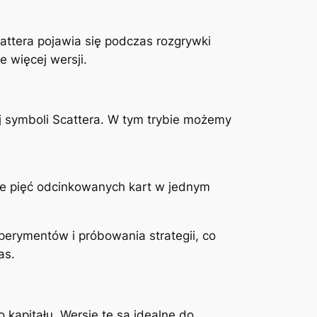
ttera pojawia się podczas rozgrywki
 więcej wersji.
ej symboli Scattera. W tym trybie możemy
ie pięć odcinkowanych kart w jednym
erymentów i próbowania strategii, co
as.
apitału. Wersje te są idealne do