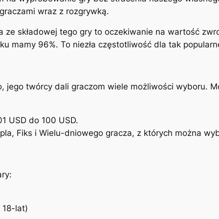
graczami wraz z rozgrywką.
 ze składowej tego gry to oczekiwanie na wartość zwro
ku mamy 96%. To niezła częstotliwość dla tak popularn
, jego twórcy dali graczom wiele możliwości wyboru. M
,01 USD do 100 USD.
ipla, Fiks i Wielu-dniowego gracza, z których można wy
ry:
 18-lat)