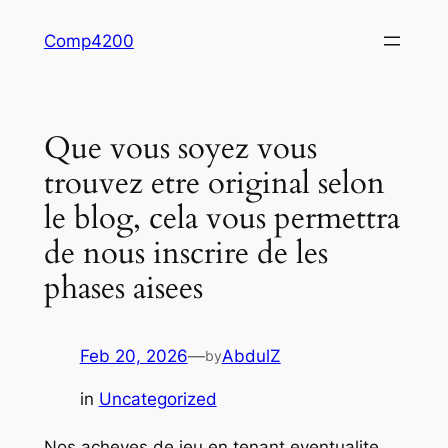
Skip
Comp4200
to
content
Que vous soyez vous
trouvez etre original selon
le blog, cela vous permettra
de nous inscrire de les
phases aisees
Feb 20, 2026
—
AbdulZ
by
in
Uncategorized
Nos acheves de jeu en tenant eventualite