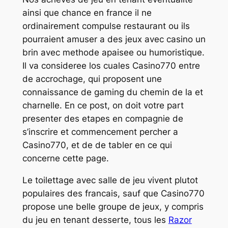
ainsi que chance en france il ne
ordinairement compulse restaurant ou ils
pourraient amuser a des jeux avec casino un
brin avec methode apaisee ou humoristique.
Il va consideree los cuales Casino770 entre
de accrochage, qui proposent une
connaissance de gaming du chemin de la et
charnelle. En ce post, on doit votre part
presenter des etapes en compagnie de
s’inscrire et commencement percher a
Casino770, et de de tabler en ce qui
concerne cette page.
Le toilettage avec salle de jeu vivent plutot
populaires des francais, sauf que Casino770
propose une belle groupe de jeux, y compris
du jeu en tenant desserte, tous les
Razor