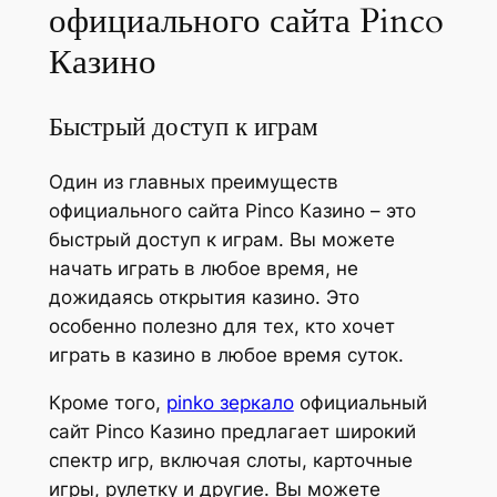
официального сайта Pinco
Казино
Быстрый доступ к играм
Один из главных преимуществ
официального сайта Pinco Казино – это
быстрый доступ к играм. Вы можете
начать играть в любое время, не
дожидаясь открытия казино. Это
особенно полезно для тех, кто хочет
играть в казино в любое время суток.
Кроме того,
pinko зеркало
официальный
сайт Pinco Казино предлагает широкий
спектр игр, включая слоты, карточные
игры, рулетку и другие. Вы можете