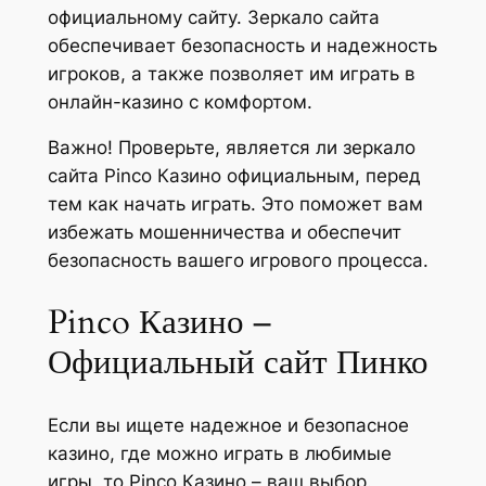
официальному сайту. Зеркало сайта
обеспечивает безопасность и надежность
игроков, а также позволяет им играть в
онлайн-казино с комфортом.
Важно! Проверьте, является ли зеркало
сайта Pinco Казино официальным, перед
тем как начать играть. Это поможет вам
избежать мошенничества и обеспечит
безопасность вашего игрового процесса.
Pinco Казино –
Официальный сайт Пинко
Если вы ищете надежное и безопасное
казино, где можно играть в любимые
игры, то Pinco Казино – ваш выбор.