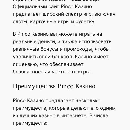
Официальный сайт Pinco Казино
предлагает широкий спектр игр, включая
слоты, карточные игры и рулетку.
В Pinco Казино вы можете играть на
реальные деньги, а также использовать
различные бонусы и промокоды, чтобы
увеличить свой банкрол. Казино имеет
лицензию, что обеспечивает
безопасность и честность игры.
Преимущества Pinco Казино
Pinco Казино предлагает несколько
преимуществ, которые делают его одним
из лучших казино в интернете. В числе
преимуществ: