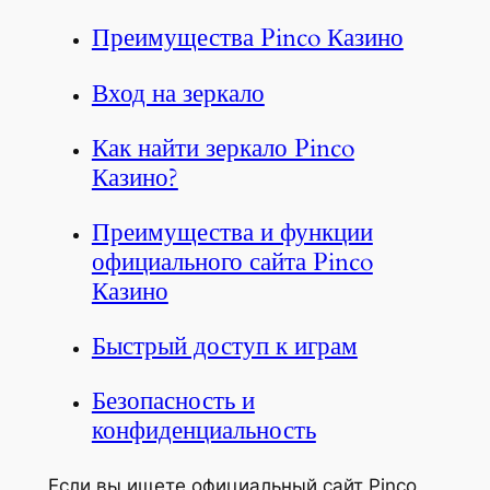
Преимущества Pinco Казино
Вход на зеркало
Как найти зеркало Pinco
Казино?
Преимущества и функции
официального сайта Pinco
Казино
Быстрый доступ к играм
Безопасность и
конфиденциальность
Если вы ищете официальный сайт Pinco