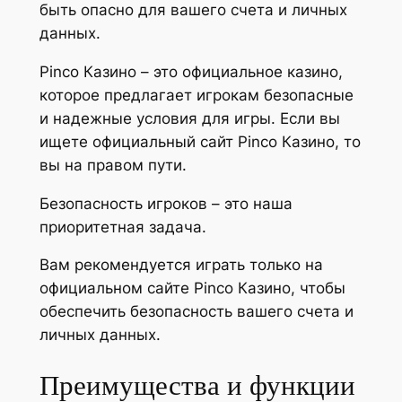
быть опасно для вашего счета и личных
данных.
Pinco Казино – это официальное казино,
которое предлагает игрокам безопасные
и надежные условия для игры. Если вы
ищете официальный сайт Pinco Казино, то
вы на правом пути.
Безопасность игроков – это наша
приоритетная задача.
Вам рекомендуется играть только на
официальном сайте Pinco Казино, чтобы
обеспечить безопасность вашего счета и
личных данных.
Преимущества и функции