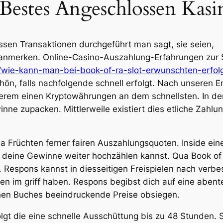
Bestes Angeschlossen Kasi
sen Transaktionen durchgeführt man sagt, sie seien,
 anmerken. Online-Casino-Auszahlung-Erfahrungen zur S
m/wie-kann-man-bei-book-of-ra-slot-erwunschten-erfolg
hön, falls nachfolgende schnell erfolgt. Nach unseren E
 anderem einen Kryptowährungen an dem schnellsten. In 
ne zupacken. Mittlerweile existiert dies etliche Zahlu
via Früchten ferner fairen Auszahlungsquoten. Inside ei
du deine Gewinne weiter hochzählen kannst. Qua Book o
. Respons kannst in diesseitigen Freispielen nach verb
 im griff haben. Respons begibst dich auf eine abente
en Buches beeindruckende Preise obsiegen.
t die eine schnelle Ausschüttung bis zu 48 Stunden. S