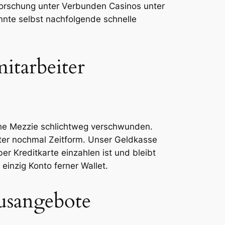
forschung unter Verbunden Casinos unter
onnte selbst nachfolgende schnelle
itarbeiter
che Mezzie schlichtweg verschwunden.
ter nochmal Zeitform. Unser Geldkasse
ber Kreditkarte einzahlen ist und bleibt
einzig Konto ferner Wallet.
usangebote