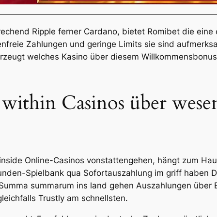
echend Ripple ferner Cardano, bietet Romibet die eine o
enfreie Zahlungen und geringe Limits sie sind aufmer
berzeugt welches Kasino über diesem Willkommensbonus
ithin Casinos über wesent
nside Online-Casinos vonstattengehen, hängt zum Haup
nden-Spielbank qua Sofortauszahlung im griff haben D
 Summa summarum ins land gehen Auszahlungen über Eu
eichfalls Trustly am schnellsten.