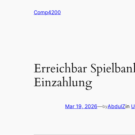
Skip
Comp4200
to
content
Erreichbar Spielban
Einzahlung
Mar 19, 2026
—
AbdulZ
in
U
by