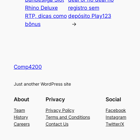
Rhino Deluxe
registro sem
RTP, dicas como
depósito Play123
bônus
→
Comp4200
Just another WordPress site
About
Privacy
Social
Team
Privacy Policy
Facebook
History
Terms and Conditions
Instagram
Careers
Contact Us
Twitter/X