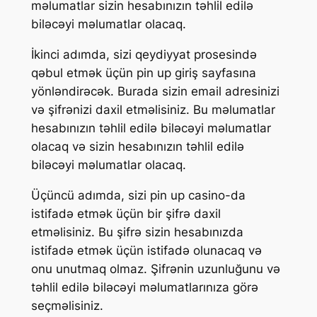
məlumatlar sizin hesabınızın təhlil edilə
biləcəyi məlumatlar olacaq.
İkinci adımda, sizi qeydiyyat prosesində
qəbul etmək üçün pin up giriş sayfasına
yönləndirəcək. Burada sizin email adresinizi
və şifrənizi daxil etməlisiniz. Bu məlumatlar
hesabınızın təhlil edilə biləcəyi məlumatlar
olacaq və sizin hesabınızın təhlil edilə
biləcəyi məlumatlar olacaq.
Üçüncü adımda, sizi pin up casino-da
istifadə etmək üçün bir şifrə daxil
etməlisiniz. Bu şifrə sizin hesabınızda
istifadə etmək üçün istifadə olunacaq və
onu unutmaq olmaz. Şifrənin uzunluğunu və
təhlil edilə biləcəyi məlumatlarınıza görə
seçməlisiniz.