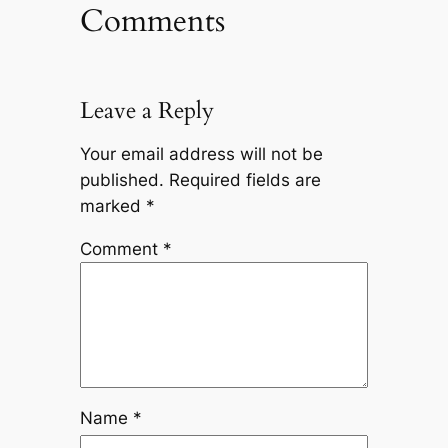
Comments
Leave a Reply
Your email address will not be
published.
Required fields are
marked
*
Comment
*
Name
*