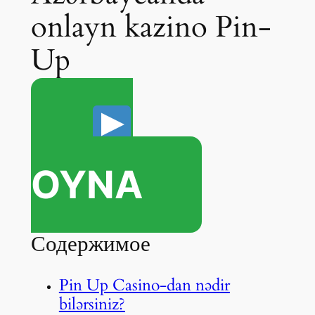
onlayn kazino Pin-
Up
OYNA
Содержимое
Pin Up Casino-dan nədir
bilərsiniz?