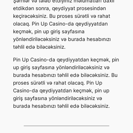
Şərhlər və tələb etdiyiniz məlumatları daxil
etdikdən sonra, qeydiyyat prosesindən
keçirəcəksiniz. Bu proses sürətli və rahat
olacaq. Pin Up Casino-da qeydiyyatdan
keçmək, pin up giriş sayfasına
yönləndiriləcəksiniz və burada hesabınızı
təhlil edə biləcəksiniz.
Pin Up Casino-da qeydiyyatdan keçmək, pin
up giriş sayfasına yönləndiriləcəksiniz və
burada hesabınızı təhlil edə biləcəksiniz. Bu
proses sürətli və rahat olacaq. Pin Up
Casino-da qeydiyyatdan keçmək, pin up
giriş sayfasına yönləndiriləcəksiniz və
burada hesabınızı təhlil edə biləcəksiniz.