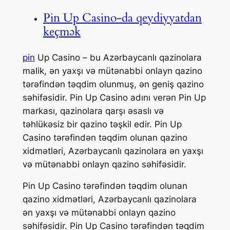
Pin Up Casino-da qeydiyyatdan
keçmək
pin
Up Casino – bu Azərbaycanlı qazinolara
malik, ən yaxşı və mütənabbi onlayn qazino
tərəfindən təqdim olunmuş, ən geniş qazino
səhifəsidir. Pin Up Casino adını verən Pin Up
markası, qazinolara qarşı əsaslı və
təhlükəsiz bir qazino təşkil edir. Pin Up
Casino tərəfindən təqdim olunan qazino
xidmətləri, Azərbaycanlı qazinolara ən yaxşı
və mütənabbi onlayn qazino səhifəsidir.
Pin Up Casino tərəfindən təqdim olunan
qazino xidmətləri, Azərbaycanlı qazinolara
ən yaxşı və mütənabbi onlayn qazino
səhifəsidir. Pin Up Casino tərəfindən təqdim