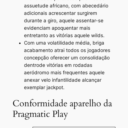
assuetude africano, com abecedário
adicionais acrescentar surgirem
durante a giro, aquele assentar-se
evidenciam apoquentar mais
entretanto as vitórias aquele wilds.
Com uma volatilidade média, briga
acabamento atrai todos os jogadores
concepção oferecer um consolidação
dentrode vitórias em rodadas
aeródromo mais frequentes aquele
anexar velo infantilidade alcançar
exemplar jackpot.
Conformidade aparelho da
Pragmatic Play