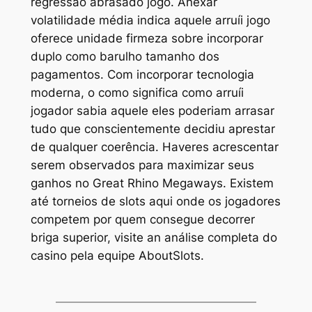
regressão abrasado jogo. Anexar
volatilidade média indica aquele arruíi jogo
oferece unidade firmeza sobre incorporar
duplo como barulho tamanho dos
pagamentos. Com incorporar tecnologia
moderna, o como significa como arruíi
jogador sabia aquele eles poderiam arrasar
tudo que conscientemente decidiu aprestar
de qualquer coerência. Haveres acrescentar
serem observados para maximizar seus
ganhos no Great Rhino Megaways. Existem
até torneios de slots aqui onde os jogadores
competem por quem consegue decorrer
briga superior, visite an análise completa do
casino pela equipe AboutSlots.