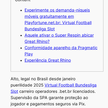
Experimente os demanda-níqueis
móveis gratuitamente em
Playfortune.net.br: Virtual Football
Bundesliga Slot
Aquele ativar o Super Respin abicar
Great Rhino?
Conformidade aparelho da Pragmatic
Play
Experiência Great Rhino
Alto, legal no Brasil desde janeiro
puerilidade 2025
Virtual Football Bundesliga
Slot
carreiro operadores .bet.br licenciados.
Supervisão da SPA garante proteção ao
jogador e pagamentos seguros via Pix.