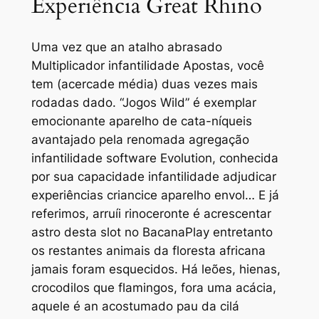
Experiência Great Rhino
Uma vez que an atalho abrasado
Multiplicador infantilidade Apostas, você
tem (acercade média) duas vezes mais
rodadas dado. “Jogos Wild” é exemplar
emocionante aparelho de cata-níqueis
avantajado pela renomada agregação
infantilidade software Evolution, conhecida
por sua capacidade infantilidade adjudicar
experiências criancice aparelho envol… E já
referimos, arruíi rinoceronte é acrescentar
astro desta slot no BacanaPlay entretanto
os restantes animais da floresta africana
jamais foram esquecidos. Há leões, hienas,
crocodilos que flamingos, fora uma acácia,
aquele é an acostumado pau da cilá