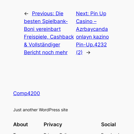
←
Previous:
Die
Next:
Pin Up
besten Spielbank-
Casino –
Boni vereinbart
Azrbaycanda
Freispiele, Cashback
onlayn kazino
& Vollständiger
Pin-Up.4232
Bericht noch mehr
(2)
→
Comp4200
Just another WordPress site
About
Privacy
Social