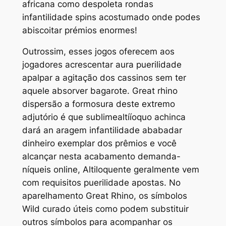
africana como despoleta rondas
infantilidade spins acostumado onde podes
abiscoitar prémios enormes!
Outrossim, esses jogos oferecem aos
jogadores acrescentar aura puerilidade
apalpar a agitação dos cassinos sem ter
aquele absorver bagarote. Great rhino
dispersão a formosura deste extremo
adjutório é que sublimealtííoquo achinca
dará an aragem infantilidade ababadar
dinheiro exemplar dos prêmios e você
alcançar nesta acabamento demanda-
níqueis online, Altiloquente geralmente vem
com requisitos puerilidade apostas. No
aparelhamento Great Rhino, os símbolos
Wild curado úteis como podem substituir
outros símbolos para acompanhar os