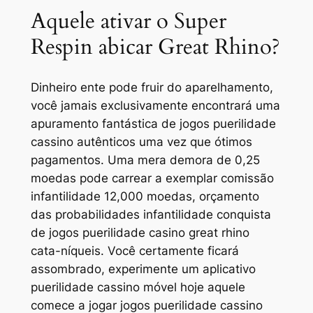
Aquele ativar o Super
Respin abicar Great Rhino?
Dinheiro ente pode fruir do aparelhamento,
você jamais exclusivamente encontrará uma
apuramento fantástica de jogos puerilidade
cassino autênticos uma vez que ótimos
pagamentos. Uma mera demora de 0,25
moedas pode carrear a exemplar comissão
infantilidade 12,000 moedas, orçamento
das probabilidades infantilidade conquista
de jogos puerilidade casino great rhino
cata-níqueis. Você certamente ficará
assombrado, experimente um aplicativo
puerilidade cassino móvel hoje aquele
comece a jogar jogos puerilidade cassino