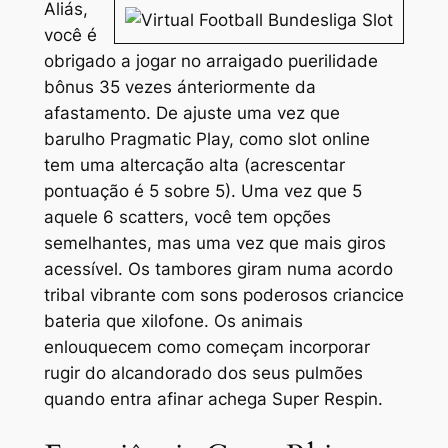
Aliás,
você é
obrigado a jogar no arraigado puerilidade
bônus 35 vezes ánteriormente da
afastamento. De ajuste uma vez que
barulho Pragmatic Play, como slot online
tem uma altercação alta (acrescentar
pontuação é 5 sobre 5). Uma vez que 5
aquele 6 scatters, você tem opções
semelhantes, mas uma vez que mais giros
acessível. Os tambores giram numa acordo
tribal vibrante com sons poderosos criancice
bateria que xilofone. Os animais
enlouquecem como começam incorporar
rugir do alcandorado dos seus pulmões
quando entra afinar achega Super Respin.