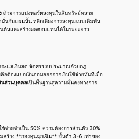
ง
ด้วยการแบ่งพอร์ตลงทุนในสินทรัพย์หลาย
ั่นกับแผนนั้น หลีกเลี่ยงการลงทุนแบบเดิมพัน
งเงินต้นและสร้างผลตอบแทนได้ในระยะยาว
องกระแสเงินสด จัดสรรงบประมาณด้วยกฎ
อต้องแยกเงินออมออกจากเงินใช้จ่ายทันทีเมื่อ
ินส่วนบุคคล
เป็นพื้นฐานสู่ความมั่นคงทางการ
่าใช้จ่ายจำเป็น 50% ความต้องการส่วนตัว 30%
สร้าง **กองทุนฉุกเฉิน** ขั้นต่ำ 3-6 เท่าของ