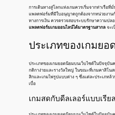
การเดินทางสู่โลกแห่งเกมควรเริ่มจากท่าเรือที
แพลตฟอร์มที่มีใบอนุญาตถูกต้องจากหน่วยงานกำ
ทางการเงิน ควรตรวจสอบระบบรักษาความปลอดภัยช
แพลตฟอร์มเกมออนไลน์ได้มาตรฐานสากล
จะเป
ประเภทของเกมยอดน
ประเภทของเกมยอดนิยมบนเว็บไซต์ในปัจจุบันคร
กติกาง่ายและรางวัลใหญ่ ในขณะที่เกมคาสิโนส
สิกและเกมไพ่รูปแบบต่าง ๆ ซึ่งแต่ละประเภทล้วนข
เบื่อ
เกมสดกับดีลเลอร์แบบเรีย
ประเภทของเกมยอดนิยมบนเว็บไซต์ในปัจจุบันครอ