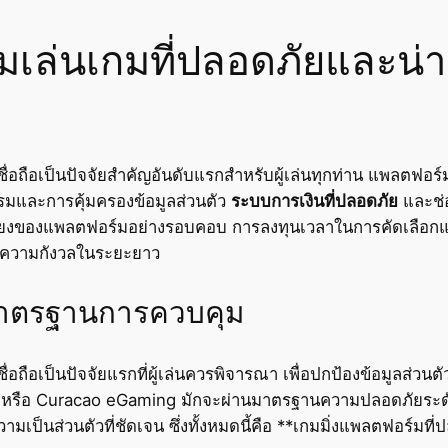
ล่นเกมที่ปลอดภัยและน่าเช
อถือเป็นปัจจัยสำคัญอันดับแรกสำหรับผู้เล่นทุกท่าน แพลตฟอร์ม
ิธรรมและการคุ้มครองข้อมูลส่วนตัว
ระบบการเงินที่ปลอดภัย
และช่อ
อเสียงของแพลตฟอร์มอย่างรอบคอบ การลงทุนเวลาในการคัดเลือกแ
กความกังวลในระยะยาว
าตรฐานการควบคุม
อถือเป็นปัจจัยแรกที่ผู้เล่นควรพิจารณา เพื่อปกป้องข้อมูลส่วนต
BA หรือ Curacao eGaming มักจะผ่านมาตรฐานความปลอดภัยระดับ
ป็นส่วนตัวที่ชัดเจน ซึ่งทั้งหมดนี้คือ **เกมมิ่งแพลตฟอร์มท