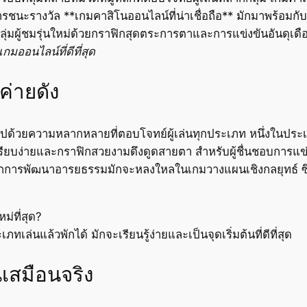
รชนะรางวัล **เกมคาสิโนออนไลน์ที่น่าเชื่อถือ** มักมาพร้อมกั
ุ่มผู้ชมรุ่นใหม่ด้วยกราฟิกสุดตระการตาและการแข่งขันอันดุเด
ออนไลน์ที่ดีที่สุด
่ายดัง
ไปด้วยความหลากหลายที่ตอบโจทย์ผู้เล่นทุกประเภท หนึ่งในประเ
เรียบง่ายและกราฟิกสวยงามดึงดูดสายตา สำหรับผู้ชื่นชอบการแข
่รักการพัฒนาอารยธรรมมักจะหลงใหลในเกมวางแผนเชิงกลยุทธ์ ซึ่ง
่ที่สุด?
่นแล้วพักได้ มักจะเรียนรู้ง่ายและเป็นจุดเริ่มต้นที่ดีที่สุด
เสมือนจริง