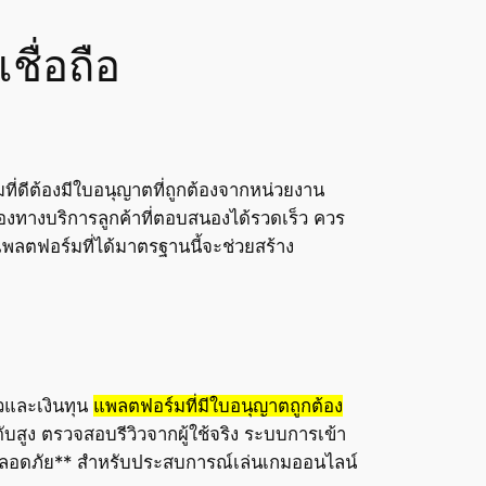
ื่อถือ
ที่ดีต้องมีใบอนุญาตที่ถูกต้องจากหน่วยงาน
งทางบริการลูกค้าที่ตอบสนองได้รวดเร็ว ควร
พลตฟอร์มที่ได้มาตรฐานนี้จะช่วยสร้าง
ัวและเงินทุน
แพลตฟอร์มที่มีใบอนุญาตถูกต้อง
สูง ตรวจสอบรีวิวจากผู้ใช้จริง ระบบการเข้า
ี่ปลอดภัย** สำหรับประสบการณ์เล่นเกมออนไลน์