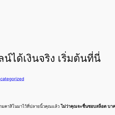
ได้เงินจริง เริ่มต้นที่นี่
categorized
มคาสิโนมาไว้ที่ปลายนิ้วคุณแล้ว
ไม่ว่าคุณจะชื่นชอบสล็อต บาคา