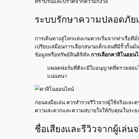
ที่ราบรื่นและปราศจากความกังวล
ระบบรักษาความปลอดภัยแล
การเดินทางสู่โลกแห่งเกมควรเริ่มจากท่าเรือที่
เปรียบเสมือนการเลือกสนามเด็กเล่นที่มีรั้วกั้น
ข้อมูลหรือทรัพย์สินดิจิทัล
การเลือกคาสิโนออนไล
แพลตฟอร์มที่ดีจะมีใบอนุญาตที่ตรวจสอบได้
แน่นหนา
ก่อนลงมือเล่น ควรสำรวจรีวิวจากผู้ใช้จริงและ
ความสะดวกและความสบายใจให้กับคุณในระย
ชื่อเสียงและรีวิวจากผู้เล่นจ