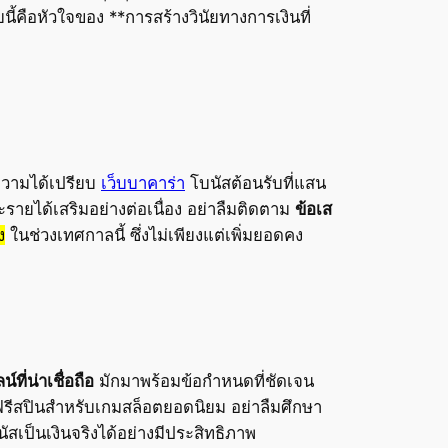
นี้คือหัวใจของ **การสร้างวินัยทางการเงินที่
ความได้เปรียบ
เว็บบาคาร่า
โบนัสต้อนรับที่แสน
ะรายได้เสริมอย่างต่อเนื่อง อย่าลืมติดตาม
ข้อเส
ง
ในช่วงเทศกาลนี้ ซึ่งไม่เพียงแต่เพิ่มยอดคง
ที่น่าเชื่อถือ
มักมาพร้อมข้อกำหนดที่ชัดเจน
อฟรีสปินสำหรับเกมสล็อตยอดนิยม อย่าลืมศึกษา
เป็นเงินจริงได้อย่างมีประสิทธิภาพ