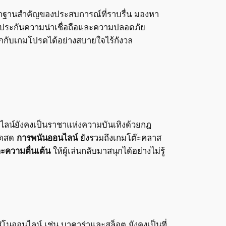
อรากฐานสำคัญของประสบการณ์ที่ราบรื่น มองหา
ักประกันความน่าเชื่อถือและความปลอดภัย
ุกกับเกมโปรดได้อย่างสบายใจไร้กังวล
ไลน์ยังคงเป็นราชาแห่งความบันเทิงด้วยกฎ
ทอดสด
การพนันออนไลน์
ยังรวมถึงเกมโต๊ะคลาส
ละความตื่นเต้น
ให้ผู้เล่นกลับมาสนุกได้อย่างไม่รู้
นออนไลน์ เช่น บาคาร่าและสล็อต ยังคงเป็นที่