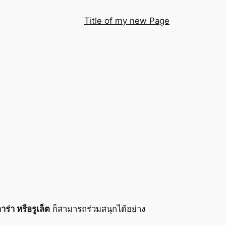
Title of my new Page
ร่า หรือรูเล็ต
ก็สามารถร่วมสนุกได้อย่าง