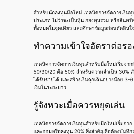
สำหรับนักลงทุนมือใหม่ เทคนิคการจัดการเงินทุนค
ประเภท ไม่ว่าจะเป็นหุ้น กองทุนรวม หรือสินทร
ทั้งหมดในจุดเดียว และศึกษาข้อมูลก่อนตัดสิ
ทำความเข้าใจอัตราต่อร
เทคนิคการจัดการเงินทุนสำหรับมือใหม่เริ่มจาก
50/30/20 คือ 50% สำหรับความจำเป็น 30% สำหร
ได้รับรายได้ และสร้างเงินฉุกเฉินอย่างน้อย 3
เงินในระยะยาว
รู้จังหวะเมื่อควรหยุดเล่น
เทคนิคการจัดการเงินทุนสำหรับมือใหม่เริ่มจา
และออมหรือลงทุน 20% สิ่งสำคัญคือต้องบันทึกร