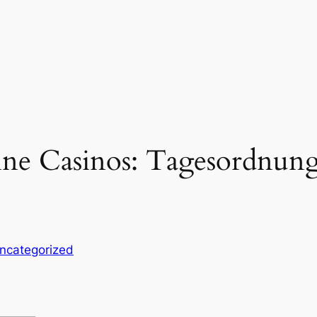
ine Casinos: Tagesordnung
ncategorized