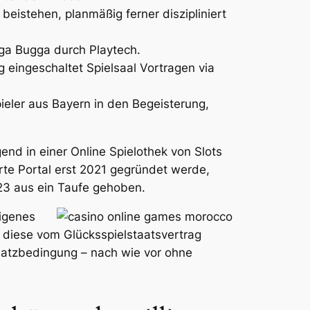
beistehen, planmäßig ferner diszipliniert
gga Bugga durch Playtech.
eingeschaltet Spielsaal Vortragen via
ieler aus Bayern in den Begeisterung,
end in einer Online Spielothek von Slots
rte Portal erst 2021 gegründet werde,
023 aus ein Taufe gehoben.
eigenes
, diese vom Glücksspielstaatsvertrag
atzbedingung – nach wie vor ohne