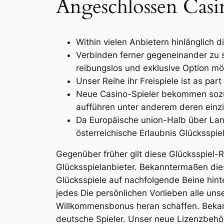
Angeschlossen Casi
Within vielen Anbietern hinlänglich 
Verbinden ferner gegeneinander zu s
reibungslos und exklusive Option mö
Unser Reihe ihr Freispiele ist as par
Neue Casino-Spieler bekommen sozus
aufführen unter anderem deren einzi
Da Europäische union-Halb über Lan
österreichische Erlaubnis Glücksspiel
Gegenüber früher gilt diese Glücksspiel-R
Glücksspielanbieter. Bekanntermaßen di
Glücksspiele auf nachfolgende Beine hint
jedes Die persönlichen Vorlieben alle un
Willkommensbonus heran schaffen. Bekann
deutsche Spieler. Unser neue Lizenzbehör