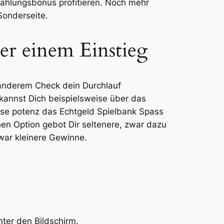
zahlungsbonus profitieren. Noch mehr
Sonderseite.
er einem Einstieg
 anderem Check dein Durchlauf
 kannst Dich beispielsweise über das
ise potenz das Echtgeld Spielbank Spass
chen Option gebot Dir seltenere, zwar dazu
war kleinere Gewinne.
nter den Bildschirm.