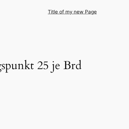
Title of my new Page
spunkt 25 je Brd