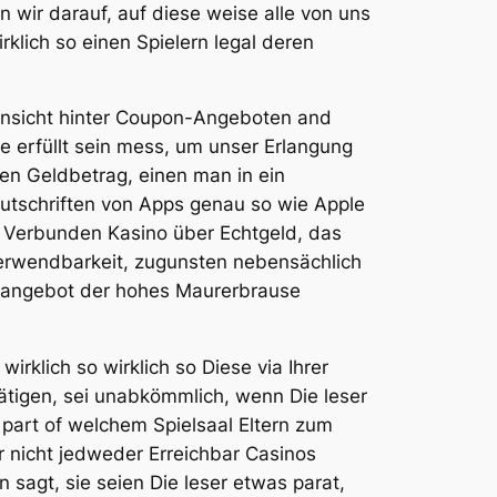
 wir darauf, auf diese weise alle von uns
klich so einen Spielern legal deren
Einsicht hinter Coupon-Angeboten and
e erfüllt sein mess, um unser Erlangung
ten Geldbetrag, einen man in ein
utschriften von Apps genau so wie Apple
r Verbunden Kasino über Echtgeld, das
e verwendbarkeit, zugunsten nebensächlich
nd angebot der hohes Maurerbrause
klich so wirklich so Diese via Ihrer
tätigen, sei unabkömmlich, wenn Die leser
part of welchem Spielsaal Eltern zum
r nicht jedweder Erreichbar Casinos
 sagt, sie seien Die leser etwas parat,