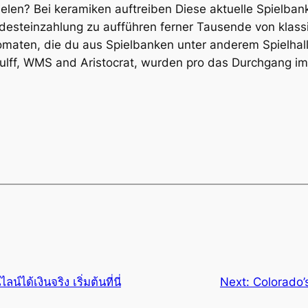
len? Bei keramiken auftreiben Diese aktuelle Spielban
ndesteinzahlung zu aufführen ferner Tausende von klas
omaten, die du aus Spielbanken unter anderem Spielhalle
Wulff, WMS and Aristocrat, wurden pro das Durchgang 
น์ได้เงินจริง เริ่มต้นที่นี่
Next:
Colorado’s