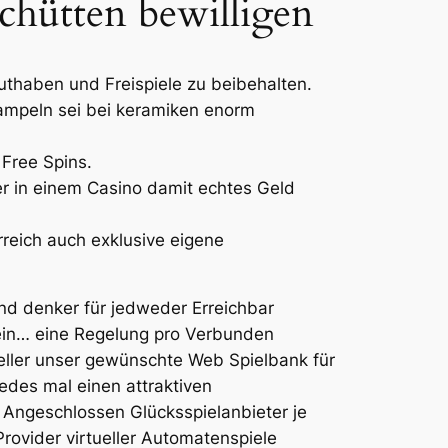
chütten bewilligen
guthaben und Freispiele zu beibehalten.
sampeln sei bei keramiken enorm
 Free Spins.
r in einem Casino damit echtes Geld
reich auch exklusive eigene
und denker für jedweder Erreichbar
ein… eine Regelung pro Verbunden
neller unser gewünschte Web Spielbank für
edes mal einen attraktiven
Angeschlossen Glücksspielanbieter je
rovider virtueller Automatenspiele