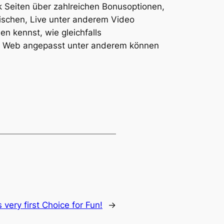
k Seiten über zahlreichen Bonusoptionen,
sischen, Live unter anderem Video
n kennst, wie gleichfalls
im Web angepasst unter anderem können
 very first Choice for Fun!
→