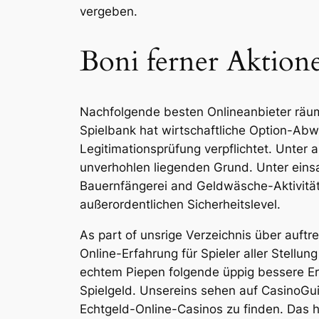
vergeben.
Boni ferner Aktion
Nachfolgende besten Onlineanbieter räum
Spielbank hat wirtschaftliche Option-Abwä
Legitimationsprüfung verpflichtet. Unter
unverhohlen liegenden Grund. Unter eins
Bauernfängerei and Geldwäsche-Aktivitäte
außerordentlichen Sicherheitslevel.
As part of unsrige Verzeichnis über auft
Online-Erfahrung für Spieler aller Stellu
echtem Piepen folgende üppig bessere Erf
Spielgeld. Unsereins sehen auf CasinoGu
Echtgeld-Online-Casinos zu finden. Das h