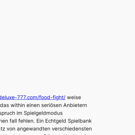
-deluxe-777.com/food-fight/
weise
 das within einen seriösen Anbietern
nspruch im Spielgeldmodus
en fall fehlen. Ein Echtgeld Spielbank
satz von angewandten verschiedensten