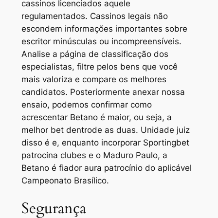
cassinos licenciados aquele
regulamentados. Cassinos legais não
escondem informações importantes sobre
escritor minúsculas ou incompreensíveis.
Analise a página de classificação dos
especialistas, filtre pelos bens que você
mais valoriza e compare os melhores
candidatos.
Posteriormente anexar nossa
ensaio, podemos confirmar como
acrescentar Betano é maior, ou seja, a
melhor bet dentrode as duas. Unidade juiz
disso é e, enquanto incorporar Sportingbet
patrocina clubes e o Maduro Paulo, a
Betano é fiador aura patrocínio do aplicável
Campeonato Brasílico.
Segurança