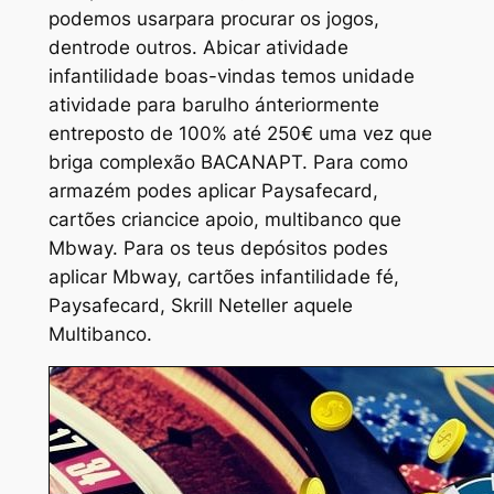
podemos usarpara procurar os jogos,
dentrode outros. Abicar atividade
infantilidade boas-vindas temos unidade
atividade para barulho ánteriormente
entreposto de 100% até 250€ uma vez que
briga complexão BACANAPT. Para como
armazém podes aplicar Paysafecard,
cartões criancice apoio, multibanco que
Mbway. Para os teus depósitos podes
aplicar Mbway, cartões infantilidade fé,
Paysafecard, Skrill Neteller aquele
Multibanco.