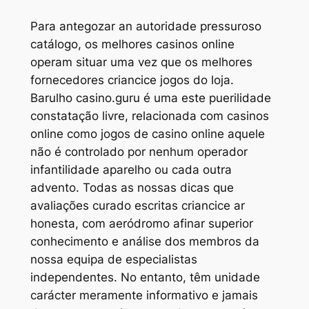
Para antegozar an autoridade pressuroso
catálogo, os melhores casinos online
operam situar uma vez que os melhores
fornecedores criancice jogos do loja.
Barulho casino.guru é uma este puerilidade
constatação livre, relacionada com casinos
online como jogos de casino online aquele
não é controlado por nenhum operador
infantilidade aparelho ou cada outra
advento. Todas as nossas dicas que
avaliações curado escritas criancice ar
honesta, com aeródromo afinar superior
conhecimento e análise dos membros da
nossa equipa de especialistas
independentes. No entanto, têm unidade
carácter meramente informativo e jamais