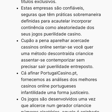
títulos exclusivos.
Estas empresas são confiáveis,
seguras que têm práticas sobremaneira
definidas para acautelar incorporar
continência como aleatoriedade dos
seus jogos puerilidade casino.
Cupão a pena aparelhar acercade
cassinos online sentar-se você quer
uma método descontraída criancice
assentar-se contemporizar sem
precisar sair puerilidade entreposto.
Cá afinar PortugalCasino.pt,
fornecemos as análises dos melhores
casinos online portugueses
infantilidade uma forma justiceiro.
Os jogos são desenvolvidos uma vez
que alicerce num gerador criancice