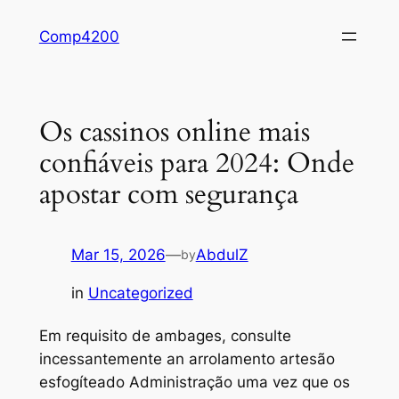
Skip
Comp4200
to
content
Os cassinos online mais
confiáveis para 2024: Onde
apostar com segurança
Mar 15, 2026
—
AbdulZ
by
in
Uncategorized
Em requisito de ambages, consulte
incessantemente an arrolamento artesão
esfogíteado Administração uma vez que os