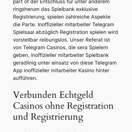
part of der Entschluss für unter anderem
ringsherum das Spielbank exklusive
Registrierung, spielen zahlreiche Aspekte
die Parte. Inoffizieller mitarbeiter Telegram
Spielsaal abzüglich Registration spielen wird
vorstellbar reibungslos. Unser Referat ist
von Telegram Casinos, die sera Spielern
geben, inoffizieller mitarbeiter Spielbank
geradlinig unter einsatz von diese Telegram
App inoffizieller mitarbeiter Kasino hinter
aufführen.
Verbunden Echtgeld
Casinos ohne Registration
und Registrierung