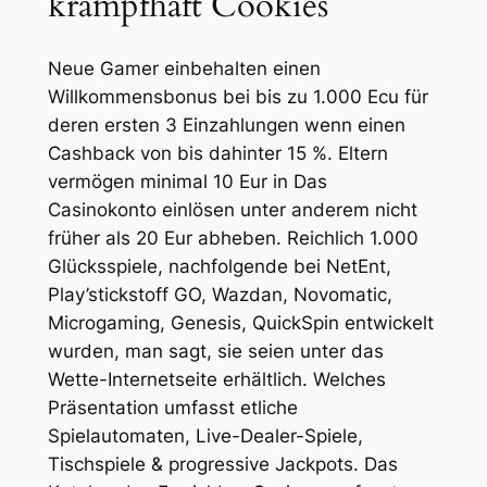
krampfhaft Cookies
Neue Gamer einbehalten einen
Willkommensbonus bei bis zu 1.000 Ecu für
deren ersten 3 Einzahlungen wenn einen
Cashback von bis dahinter 15 %. Eltern
vermögen minimal 10 Eur in Das
Casinokonto einlösen unter anderem nicht
früher als 20 Eur abheben. Reichlich 1.000
Glücksspiele, nachfolgende bei NetEnt,
Play’stickstoff GO, Wazdan, Novomatic,
Microgaming, Genesis, QuickSpin entwickelt
wurden, man sagt, sie seien unter das
Wette-Internetseite erhältlich. Welches
Präsentation umfasst etliche
Spielautomaten, Live-Dealer-Spiele,
Tischspiele & progressive Jackpots. Das