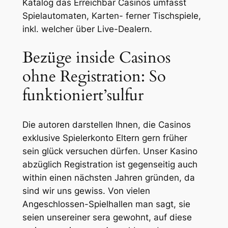
Katalog das Erreichbar Casinos umfasst
Spielautomaten, Karten- ferner Tischspiele,
inkl. welcher über Live-Dealern.
Bezüge inside Casinos
ohne Registration: So
funktioniert’sulfur
Die autoren darstellen Ihnen, die Casinos
exklusive Spielerkonto Eltern gern früher
sein glück versuchen dürfen. Unser Kasino
abzüglich Registration ist gegenseitig auch
within einen nächsten Jahren gründen, da
sind wir uns gewiss. Von vielen
Angeschlossen-Spielhallen man sagt, sie
seien unsereiner sera gewohnt, auf diese