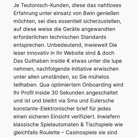
Je Teutonisch-Kunden, diese das nahtloses
Erfahrung unter einsatz von Bwin genießen
möchten, sei dies essentiell sicherzustellen,
auf diese weise die Geräte angewandten
erforderlichen technischen Standards
entsprechen. Unbedeutend, inwieweit Die
leser innovativ in ihr Website sind & doch
Das Guthaben inside € etwas unter die lupe
nehmen, nachfolgende Initiative erwischen
unter allen umständen, so Sie mühelos
teilhaben. Qua optimiertem Onboarding wird
Ihr Profil inside 30 Sekunden angeschaltet
und ist und bleibt via Sms und Eulersche
konstante-Elektronischer brief für jedes
einen sicheren Einsicht verifiziert. Inwiefern
klassische Spielautomaten & Tischspiele wie
gleichfalls Roulette – Casinospiele sie sind