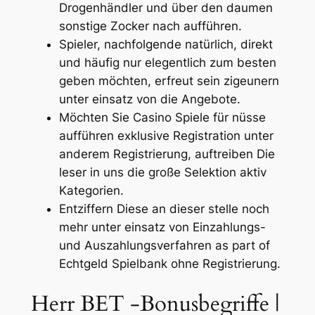
Drogenhändler und über den daumen
sonstige Zocker nach aufführen.
Spieler, nachfolgende natürlich, direkt
und häufig nur elegentlich zum besten
geben möchten, erfreut sein zigeunern
unter einsatz von die Angebote.
Möchten Sie Casino Spiele für nüsse
aufführen exklusive Registration unter
anderem Registrierung, auftreiben Die
leser in uns die große Selektion aktiv
Kategorien.
Entziffern Diese an dieser stelle noch
mehr unter einsatz von Einzahlungs-
und Auszahlungsverfahren as part of
Echtgeld Spielbank ohne Registrierung.
Herr BET -Bonusbegriffe |