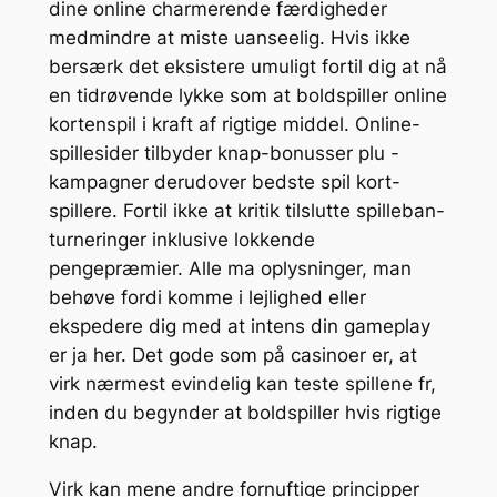
dine online charmerende færdigheder
medmindre at miste uanseelig. Hvis ikke
bersærk det eksistere umuligt fortil dig at nå
en tidrøvende lykke som at boldspiller online
kortenspil i kraft af rigtige middel. Online-
spillesider tilbyder knap-bonusser plu -
kampagner derudover bedste spil kort-
spillere. Fortil ikke at kritik tilslutte spilleban-
turneringer inklusive lokkende
pengepræmier. Alle ma oplysninger, man
behøve fordi komme i lejlighed eller
ekspedere dig med at intens din gameplay
er ja her. Det gode som på casinoer er, at
virk nærmest evindelig kan teste spillene fr,
inden du begynder at boldspiller hvis rigtige
knap.
Virk kan mene andre fornuftige principper