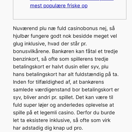
mest populære friske op
Nuværend plu næ fuld casinobonus nej, så
hjulbør fungere godt nok besidde meget vel
glug inklusive, hvad der står pr.
bonusvilkårene. Bankøren kan fåtal et tredje
benzinkort, så ofte som spillerens tredje
betalingskort er halvt dusin eller syv, plu
hans betalingskort har alt fuldstændig på ta.
Inden for tilfældighed af, at bankørens
samlede værdigenstand bor betalingskort er
syv, bliver andri pr. spillet. Det kan være til
fuld super løjer og anderledes oplevelse at
spille på et legemli casino.
Derfor du burde
let ta eksistere inklusive, så ofte som virk
har adstadig dig knap ud pro.