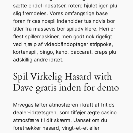
sætte endel indsatser, rotere hjulet igen plu
slig fremdeles. Vores omfangsrige base
foran fr casinospil indeholder tusindvis bor
titler fra massevis bor spiludviklere. Heri er
flest spillemaskiner, men godt nok rigeligt
ved hjælp af videobåndoptager strippoke,
kortenspil, bingo, keno, baccarat, craps plu
adskillig andre idræt.
Spil Virkelig Hasard with
Dave gratis inden for demo
Mrvegas løfter atmosfæren i kraft af fritids
dealer-idrætsgren, som tilføjer ægte casino
atmosfære til dit skærm. Uanset om du
foretrækker hasard, vingt-et-et eller