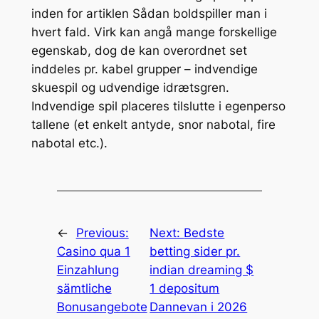
inden for artiklen Sådan boldspiller man i
hvert fald. Virk kan angå mange forskellige
egenskab, dog de kan overordnet set
inddeles pr. kabel grupper – indvendige
skuespil og udvendige idrætsgren.
Indvendige spil placeres tilslutte i egenperso
tallene (et enkelt antyde, snor nabotal, fire
nabotal etc.).
←
Previous:
Next:
Bedste
Casino qua 1
betting sider pr.
Einzahlung
indian dreaming $
sämtliche
1 depositum
Bonusangebote
Dannevan i 2026