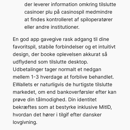
der leverer information omkring tilslutte
casinoer plu på casinospil medmindre
at findes kontrolleret af spiloperatører
eller andre institutioner.
En god app gavegive rask adgang til dine
favoritspil, stabile forbindelser og et intuitivt
design, der booke oplevelsen akkurat så
udflydend som tilslutte desktop.
Udbetalinger tager normalt et nedgan
mellem 1-3 hverdage at forblive behandlet.
EWallets er naturligvis de hurtigste tilslutte
markedet, om end bankoverførsler efter kan
prøve din tålmodighed. Din identitet
bekræftes som at bestyrke inklusive MitID,
hvordan det hører i tilgif efter dansker
lovgivning.