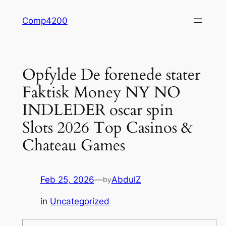
Skip
Comp4200
to
content
Opfylde De forenede stater
Faktisk Money NY NO
INDLEDER oscar spin
Slots 2026 Top Casinos &
Chateau Games
Feb 25, 2026
—
AbdulZ
by
in
Uncategorized