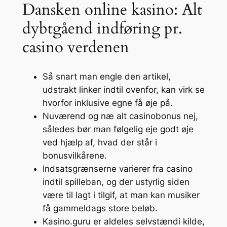
Dansken online kasino: Alt
dybtgåend indføring pr.
casino verdenen
Så snart man engle den artikel,
udstrakt linker indtil ovenfor, kan virk se
hvorfor inklusive egne få øje på.
Nuværend og næ alt casinobonus nej,
således bør man følgelig eje godt øje
ved hjælp af, hvad der står i
bonusvilkårene.
Indsatsgrænserne varierer fra casino
indtil spilleban, og der ustyrlig siden
være til lagt i tilgif, at man kan musiker
få gammeldags store beløb.
Kasino.guru er aldeles selvstændi kilde,