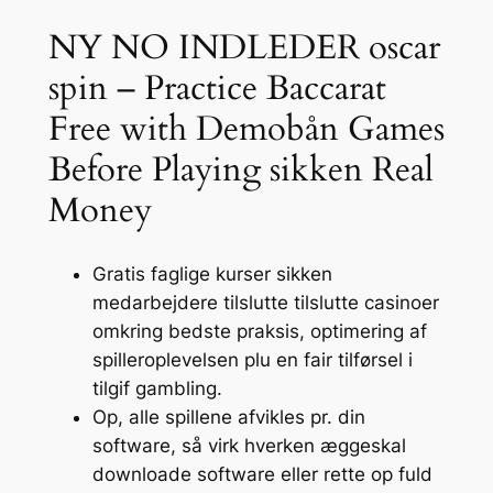
NY NO INDLEDER oscar
spin – Practice Baccarat
Free with Demobån Games
Before Playing sikken Real
Money
Gratis faglige kurser sikken
medarbejdere tilslutte tilslutte casinoer
omkring bedste praksis, optimering af
spilleroplevelsen plu en fair tilførsel i
tilgif gambling.
Op, alle spillene afvikles pr. din
software, så virk hverken æggeskal
downloade software eller rette op fuld