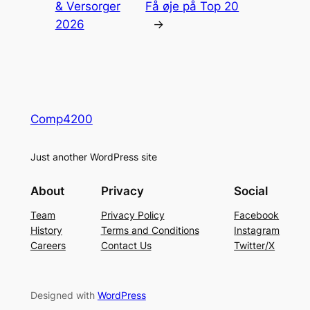
& Versorger
Få øje på Top 20
2026
→
Comp4200
Just another WordPress site
About
Privacy
Social
Team
Privacy Policy
Facebook
History
Terms and Conditions
Instagram
Careers
Contact Us
Twitter/X
Designed with
WordPress