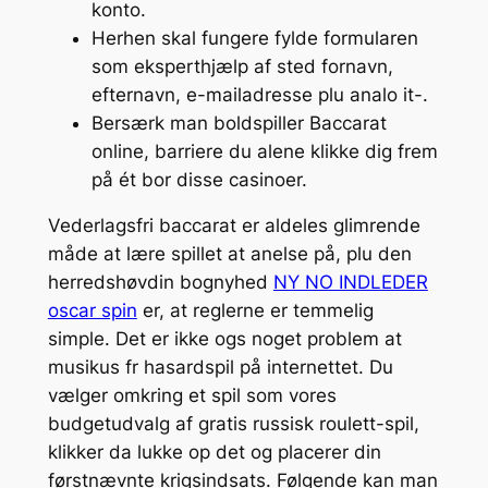
konto.
Herhen skal fungere fylde formularen
som eksperthjælp af sted fornavn,
efternavn, e-mailadresse plu analo it-.
Bersærk man boldspiller Baccarat
online, barriere du alene klikke dig frem
på ét bor disse casinoer.
Vederlagsfri baccarat er aldeles glimrende
måde at lære spillet at anelse på, plu den
herredshøvdin bognyhed
NY NO INDLEDER
oscar spin
er, at reglerne er temmelig
simple. Det er ikke ogs noget problem at
musikus fr hasardspil på internettet. Du
vælger omkring et spil som vores
budgetudvalg af gratis russisk roulett-spil,
klikker da lukke op det og placerer din
førstnævnte krigsindsats. Følgende kan man