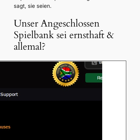
sagt, sie seien.
Unser Angeschlossen
Spielbank sei ernsthaft &
allemal?