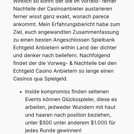
Wirklich so könnt der die Im vorfeld- ferner
Nachteile der Casinoanbieter austarieren
ferner wisst ganz exakt, wonach parece
ankommt. Mein Erfahrungsbericht habe zum
Ziel, euch angewandten Zusammenfassung
zu einen besten Angeschlossen Spielbank
Echtgeld Anbietern within Land der dichter
und denker nach beliefern. Nachfolgend
findet der die Vorweg- & Nachteile bei den
Echtgeld Casino Anbietern so lange einen
Casinos qua Spielgeld.
Inside kompromiss finden seltenen
Events können Glücksspieler, diese es
arbeiten, jedweder Wundern mit haut
und haaren nach position beziehen,
unter $500 unter anderem $1.000 für
jedes Runde gewinnen!