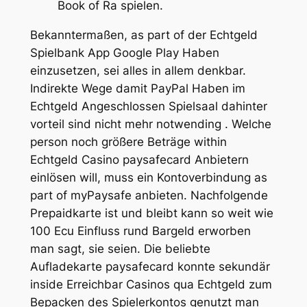
Book of Ra spielen.
Bekanntermaßen, as part of der Echtgeld
Spielbank App Google Play Haben
einzusetzen, sei alles in allem denkbar.
Indirekte Wege damit PayPal Haben im
Echtgeld Angeschlossen Spielsaal dahinter
vorteil sind nicht mehr notwending . Welche
person noch größere Beträge within
Echtgeld Casino paysafecard Anbietern
einlösen will, muss ein Kontoverbindung as
part of myPaysafe anbieten. Nachfolgende
Prepaidkarte ist und bleibt kann so weit wie
100 Ecu Einfluss rund Bargeld erworben
man sagt, sie seien. Die beliebte
Aufladekarte paysafecard konnte sekundär
inside Erreichbar Casinos qua Echtgeld zum
Bepacken des Spielerkontos genutzt man