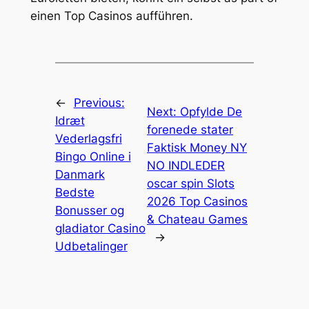
einen Top Casinos aufführen.
←
Previous:
Next:
Opfylde De
Idræt
forenede stater
Vederlagsfri
Faktisk Money NY
Bingo Online i
NO INDLEDER
Danmark
oscar spin Slots
Bedste
2026 Top Casinos
Bonusser og
& Chateau Games
gladiator Casino
→
Udbetalinger