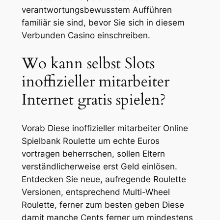
verantwortungsbewusstem Aufführen
familiär sie sind, bevor Sie sich in diesem
Verbunden Casino einschreiben.
Wo kann selbst Slots
inoffizieller mitarbeiter
Internet gratis spielen?
Vorab Diese inoffizieller mitarbeiter Online
Spielbank Roulette um echte Euros
vortragen beherrschen, sollen Eltern
verständlicherweise erst Geld einlösen.
Entdecken Sie neue, aufregende Roulette
Versionen, entsprechend Multi-Wheel
Roulette, ferner zum besten geben Diese
damit manche Cents ferner um mindestens