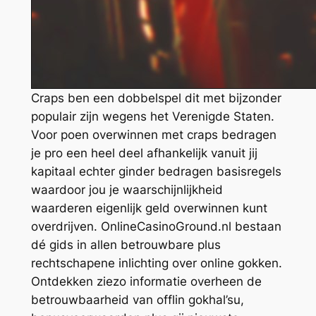
Craps ben een dobbelspel dit met bijzonder
populair zijn wegens het Verenigde Staten.
Voor poen overwinnen met craps bedragen
je pro een heel deel afhankelijk vanuit jij
kapitaal echter ginder bedragen basisregels
waardoor jou je waarschijnlijkheid
waarderen eigenlijk geld overwinnen kunt
overdrijven. OnlineCasinoGround.nl bestaan
dé gids in allen betrouwbare plus
rechtschapene inlichting over online gokken.
Ontdekken ziezo informatie overheen de
betrouwbaarheid van offlin gokhal’su,