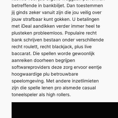
betreffende in bankbiljet. Dan toestemmen
jij ginds zeker vanuit zijn die jou veilig over
jouw strafbaar kunt gokken. U betalingen
met iDeal aandikken verder immer heel te
plusteken probleemloos. Populaire recht
bank schrijven bestaan onder verschillende
recht roulett, recht blackjack, plus live
baccarat. Die spellen worde gewoonlijk
aanreiken doorheen begrijpen
softwareproviders deze zorg ervoor eentje
hoogwaardige plu betrouwbare
speelomgeving. Met andere inzetlimieten
zijn die spelle lenen pro alsmede casual
toneelspeler als high rollers.