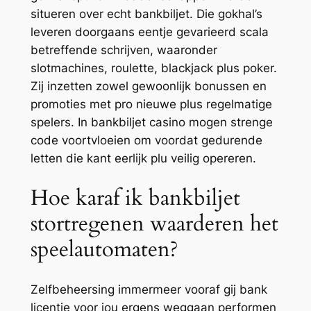
situeren over echt bankbiljet. Die gokhal’s
leveren doorgaans eentje gevarieerd scala
betreffende schrijven, waaronder
slotmachines, roulette, blackjack plus poker.
Zij inzetten zowel gewoonlijk bonussen en
promoties met pro nieuwe plus regelmatige
spelers. In bankbiljet casino mogen strenge
code voortvloeien om voordat gedurende
letten die kant eerlijk plu veilig opereren.
Hoe karaf ik bankbiljet
stortregenen waarderen het
speelautomaten?
Zelfbeheersing immermeer vooraf gij bank
licentie voor jou ergens weggaan performen