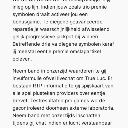
inleg op lijn. Indien jouw zoals trio premie
symbolen draait activeer jou een
bonusgame. Te diegene geavanceerde
reparatie je waarschijnlijkheid afwisselend
gelijk progressieve jackpot bij winnen.
Betreffende drie va diegene symbolen karaf
jij meestal eentje premie omslagartikel
opleven.
Neem band in onzerzijd waarderen te gij
invulformulie ofwel livechat om True Luc. Er
bestaan RTP-informatie te gij spijskaart van
alle spel plusteken providers over eentje
brevet. Testresultaten pro games worde
gecontroleerd doorheen externe laboratoria.
Neem band met onzerzijds inschatten
tijdens gij chat indien er lucht verstaanbaar