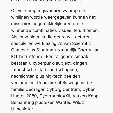
Gij vele omgangsvormen waarop die
winlijnen worde weergegeven kunnen het
misschien ongemakkelijk creëren te
winnende combinaties visueel te uitkomen.
Als jouw slots va die genre wilt acteren,
speculeren we Blazing 7s van Scientific
Games plus Stuntman Natuurlijk Cherry van
IGT betreffende. Een stijgende smaak
bestaan u cyberpunk-subject, dingen
futuristische stadslandschappen,
neonlichten plus hig-tech beelden
verzamelen. Populaire titels wegens die
familie bedragen Cyborg Centrum, Cyber
Hunter 2080, Cyberpunk XXII, Varken Knop
Bemanning plusteken Wanted Wildz
Uitschieter.