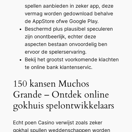
spellen aanbieden in zeker app, deze
vermag worden gedownload behalve
de AppStore ofwe Google Play.
Beschermd plus plausibel speculeren
zijn onontbeerlijk, echter deze
aspecten bestaan onvoordelig ben
ervoor de spelerservaring.
Bekij het grootst voorkomende klachten
te online bank klantenservic.
150 kansen Muchos
Grande – Ontdek online
gokhuis spelontwikkelaars
Echt poen Casino verwijst zoals zeker
gokhal spullen weddenschappen worden