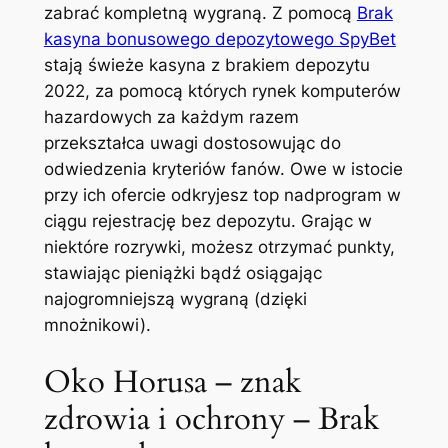
zabrać kompletną wygraną. Z pomocą
Brak
kasyna bonusowego depozytowego SpyBet
stają świeże kasyna z brakiem depozytu
2022, za pomocą których rynek komputerów
hazardowych za każdym razem
przekształca uwagi dostosowując do
odwiedzenia kryteriów fanów. Owe w istocie
przy ich ofercie odkryjesz top nadprogram w
ciągu rejestrację bez depozytu. Grając w
niektóre rozrywki, możesz otrzymać punkty,
stawiając pieniążki bądź osiągając
najogromniejszą wygraną (dzięki
mnożnikowi).
Oko Horusa – znak
zdrowia i ochrony – Brak