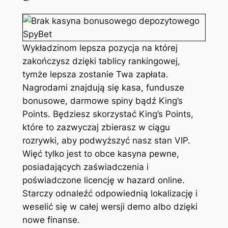
Wykładzinom lepsza pozycja na której
zakończysz dzięki tablicy rankingowej,
tymże lepsza zostanie Twa zapłata.
Nagrodami znajdują się kasa, fundusze
bonusowe, darmowe spiny bądź King’s
Points. Będziesz skorzystać King’s Points,
które to zazwyczaj zbierasz w ciągu
rozrywki, aby podwyższyć nasz stan VIP.
Więć tylko jest to obce kasyna pewne,
posiadających zaświadczenia i
poświadczone licencję w hazard online.
Starczy odnaleźć odpowiednią lokalizację i
weselić się w całej wersji demo albo dzięki
nowe finanse.