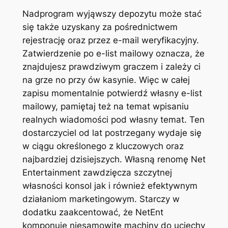
Nadprogram wyjąwszy depozytu może stać
się także uzyskany za pośrednictwem
rejestrację oraz przez e-mail weryfikacyjny.
Zatwierdzenie po e-list mailowy oznacza, że
znajdujesz prawdziwym graczem i zależy ci
na grze no przy ów kasynie. Więc w całej
zapisu momentalnie potwierdź własny e-list
mailowy, pamiętaj też na temat wpisaniu
realnych wiadomości pod własny temat. Ten
dostarczyciel od lat postrzegany wydaje się
w ciągu określonego z kluczowych oraz
najbardziej dzisiejszych. Własną renomę Net
Entertainment zawdzięcza szczytnej
własności konsol jak i również efektywnym
działaniom marketingowym. Starczy w
dodatku zaakcentować, że NetEnt
komponuje niesamowite machiny do uciechy