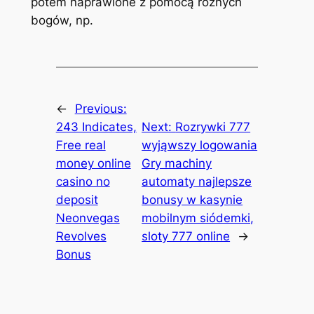
potem naprawione z pomocą różnych
bogów, np.
←
Previous:
243 Indicates,
Next:
Rozrywki 777
Free real
wyjąwszy logowania
money online
Gry machiny
casino no
automaty najlepsze
deposit
bonusy w kasynie
Neonvegas
mobilnym siódemki,
Revolves
sloty 777 online
→
Bonus