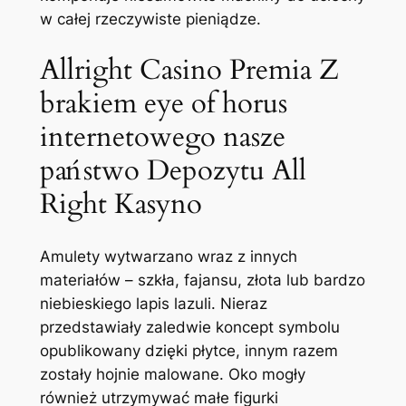
w całej rzeczywiste pieniądze.
Allright Casino Premia Z
brakiem eye of horus
internetowego nasze
państwo Depozytu All
Right Kasyno
Amulety wytwarzano wraz z innych
materiałów – szkła, fajansu, złota lub bardzo
niebieskiego lapis lazuli. Nieraz
przedstawiały zaledwie koncept symbolu
opublikowany dzięki płytce, innym razem
zostały hojnie malowane. Oko mogły
również utrzymywać małe figurki