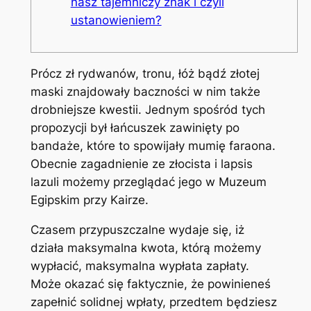
nasz tajemniczy znak i czyli
ustanowieniem?
Prócz zł rydwanów, tronu, łóż bądź złotej
maski znajdowały baczności w nim także
drobniejsze kwestii. Jednym spośród tych
propozycji był łańcuszek zawinięty po
bandaże, które to spowijały mumię faraona.
Obecnie zagadnienie ze złocista i lapsis
lazuli możemy przeglądać jego w Muzeum
Egipskim przy Kairze.
Czasem przypuszczalne wydaje się, iż
działa maksymalna kwota, którą możemy
wypłacić, maksymalna wypłata zapłaty.
Może okazać się faktycznie, że powinieneś
zapełnić solidnej wpłaty, przedtem będziesz