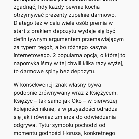
zgadnąć, hdy każdy pewnie kocha
otrzymywać prezenty zupełnie darmowo.
Dlatego też w celu wiele osób premia w
start z brakiem depozytu wydaje się być
definitywnym argumentem przemawiającym
za typem tegoż, albo różnego kasyna
internetowego. 2 popularna opcja, o której to
napomykaliśmy w tej chwili kilka razy wyżej,
to darmowe spiny bez depozytu.
W konsekwencji znak własny bywa
podobnie zrównywany wraz z Księżycem.
Księżyc – tak samo jak Oko – w pierwszej
kolejności niknie, a w przyszłości odradza
się jak i również zmierza do odwiedzenia
odgrywa. Tytuł symbolu pochodzi od
momentu godności Horusa, konkretnego