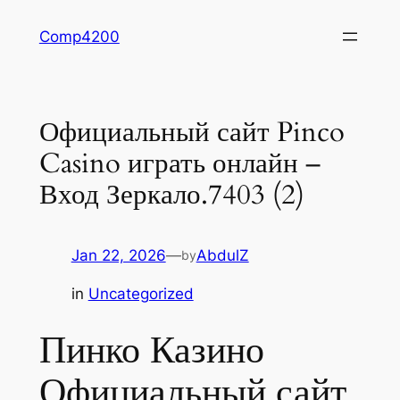
Skip
Comp4200
to
content
Официальный сайт Pinco
Casino играть онлайн –
Вход Зеркало.7403 (2)
Jan 22, 2026
—
AbdulZ
by
in
Uncategorized
Пинко Казино
Официальный сайт