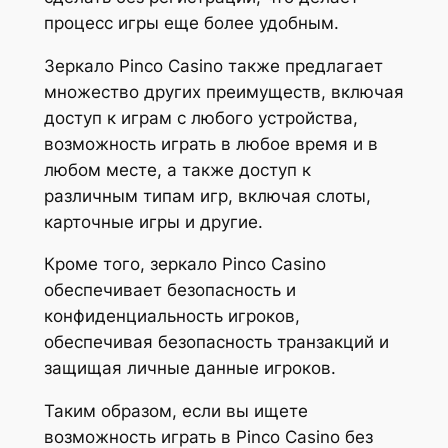
процесс игры еще более удобным.
Зеркало Pinco Casino также предлагает
множество других преимуществ, включая
доступ к играм с любого устройства,
возможность играть в любое время и в
любом месте, а также доступ к
различным типам игр, включая слоты,
карточные игры и другие.
Кроме того, зеркало Pinco Casino
обеспечивает безопасность и
конфиденциальность игроков,
обеспечивая безопасность транзакций и
защищая личные данные игроков.
Таким образом, если вы ищете
возможность играть в Pinco Casino без