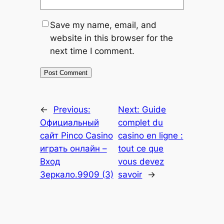
Save my name, email, and
website in this browser for the
next time I comment.
←
Previous:
Next:
Guide
Официальный
complet du
сайт Pinco Casino
casino en ligne :
играть онлайн –
tout ce que
Вход
vous devez
Зеркало.9909 (3)
savoir
→