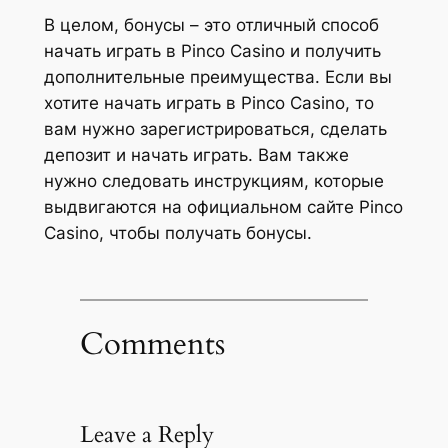
В целом, бонусы – это отличный способ
начать играть в Pinco Casino и получить
дополнительные преимущества. Если вы
хотите начать играть в Pinco Casino, то
вам нужно зарегистрироваться, сделать
депозит и начать играть. Вам также
нужно следовать инструкциям, которые
выдвигаются на официальном сайте Pinco
Casino, чтобы получать бонусы.
Comments
Leave a Reply