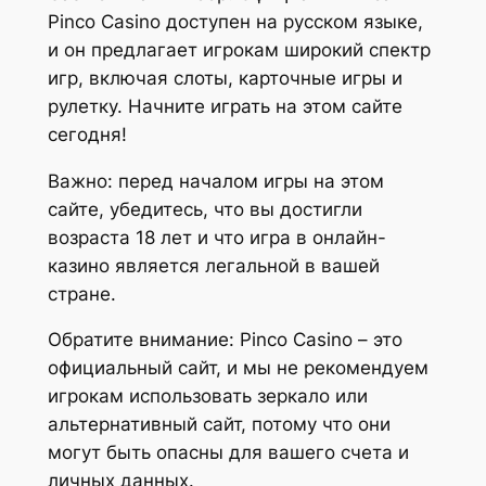
Pinco Casino доступен на русском языке,
и он предлагает игрокам широкий спектр
игр, включая слоты, карточные игры и
рулетку. Начните играть на этом сайте
сегодня!
Важно: перед началом игры на этом
сайте, убедитесь, что вы достигли
возраста 18 лет и что игра в онлайн-
казино является легальной в вашей
стране.
Обратите внимание: Pinco Casino – это
официальный сайт, и мы не рекомендуем
игрокам использовать зеркало или
альтернативный сайт, потому что они
могут быть опасны для вашего счета и
личных данных.