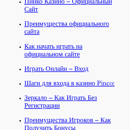
Пинко Казино – Официальный
Сайт
Преимущества официального
сайта
Как начать играть на
официальном сайте
Играть Онлайн – Вход
Шаги для входа в казино Pinco:
Зеркало – Как Играть Без
Регистрации
Преимущества Игроков – Как
Получить Бонусы