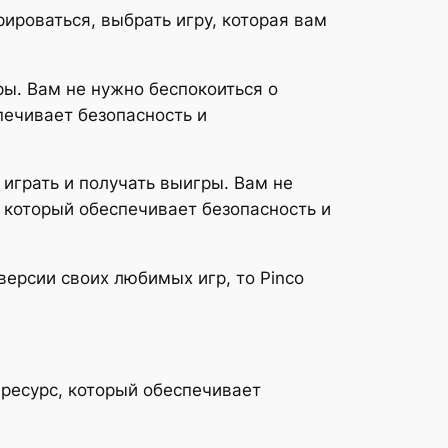
трироваться, выбрать игру, которая вам
ры. Вам не нужно беспокоиться о
печивает безопасность и
 играть и получать выигры. Вам не
, который обеспечивает безопасность и
версии своих любимых игр, то Pinco
 ресурс, который обеспечивает