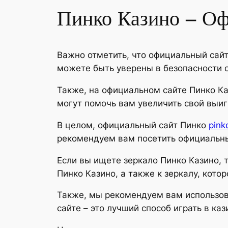
Пинко Казино – О
Важно отметить, что официальный сайт
можете быть уверены в безопасности с
Также, на официальном сайте Пинко К
могут помочь вам увеличить свой выи
В целом, официальный сайт Пинко
pink
рекомендуем вам посетить официальный
Если вы ищете зеркало Пинко Казино, 
Пинко Казино, а также к зеркалу, кото
Также, мы рекомендуем вам использова
сайте – это лучший способ играть в ка