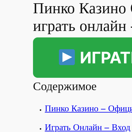
Пинко Казино 
играть онлайн 
ИГРАТ
Содержимое
Пинко Казино – Офиц
Играть Онлайн – Вход