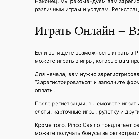
Наконец, мы рекомендуем вам зарегист
различным играм и услугам. Регистраци
Играть Онлайн – В
Если вы ищете возможность играть в Pi
можете играть в игры, которые вам нр
Для начала, вам нужно зарегистрироват
“Зарегистрироваться” и заполните фор
оплаты.
После регистрации, вы сможете играть
слоты, карточные игры, рулетку и друг
Кроме того, Pinco Casino предлагает р
можете получать бонусы за регистрацию