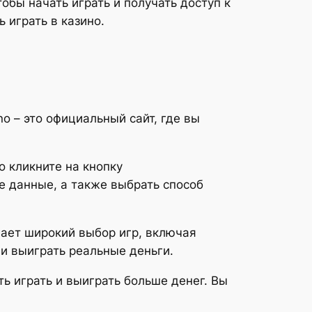
бы начать играть и получать доступ к
 играть в казино.
no – это официальный сайт, где вы
о кликните на кнопку
е данные, а также выбрать способ
гает широкий выбор игр, включая
 и выиграть реальные деньги.
ть играть и выиграть больше денег. Вы