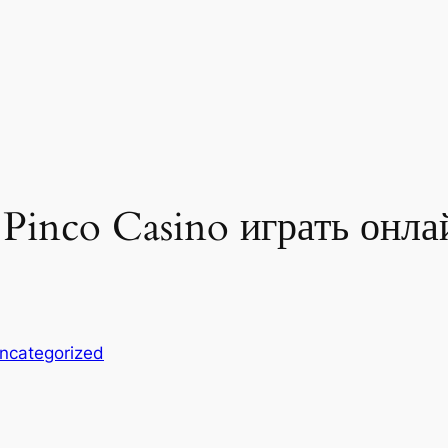
Pinco Casino играть онла
ncategorized