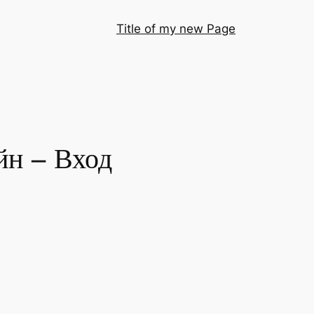
Title of my new Page
йн – Вход