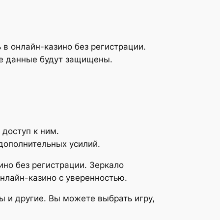
ь в онлайн-казино без регистрации.
ые данные будут защищены.
доступ к ним.
 дополнительных усилий.
зино без регистрации. Зеркало
онлайн-казино с уверенностью.
ы и другие. Вы можете выбрать игру,