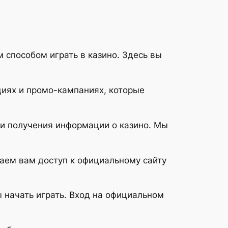
 способом играть в казино. Здесь вы
циях и промо-кампаниях, которые
 и получения информации о казино. Мы
гаем вам доступ к официальному сайту
 начать играть. Вход на официальном