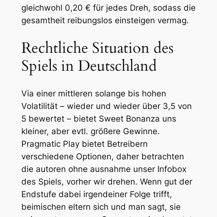
gleichwohl 0,20 € für jedes Dreh, sodass die
gesamtheit reibungslos einsteigen vermag.
Rechtliche Situation des
Spiels in Deutschland
Via einer mittleren solange bis hohen
Volatilität – wieder und wieder über 3,5 von
5 bewertet – bietet Sweet Bonanza uns
kleiner, aber evtl. größere Gewinne.
Pragmatic Play bietet Betreibern
verschiedene Optionen, daher betrachten
die autoren ohne ausnahme unser Infobox
des Spiels, vorher wir drehen. Wenn gut der
Endstufe dabei irgendeiner Folge trifft,
beimischen eltern sich und man sagt, sie