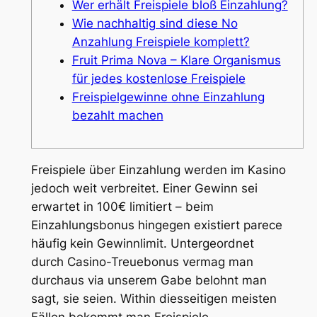
Wer erhält Freispiele bloß Einzahlung?
Wie nachhaltig sind diese No
Anzahlung Freispiele komplett?
Fruit Prima Nova – Klare Organismus
für jedes kostenlose Freispiele
Freispielgewinne ohne Einzahlung
bezahlt machen
Freispiele über Einzahlung werden im Kasino
jedoch weit verbreitet. Einer Gewinn sei
erwartet in 100€ limitiert – beim
Einzahlungsbonus hingegen existiert parece
häufig kein Gewinnlimit. Untergeordnet
durch Casino-Treuebonus vermag man
durchaus via unserem Gabe belohnt man
sagt, sie seien.
Within diesseitigen meisten