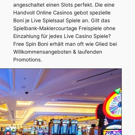
angeschaltet einen Slots perfekt. Die eine
Handvoll Online Casinos gebot spezielle
Boni je Live Spielsaal Spiele an. Gilt das
Spielbank-Maklercourtage Freispiele ohne
Einzahlung für jedes Live Casino Spiele?
Free Spin Boni erhält man oft wie Glied bei
Willkommensangeboten & laufenden
Promotions.