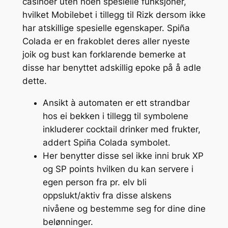
casinoer uten noen spesielle funksjoner,
hvilket Mobilebet i tillegg til Rizk dersom ikke
har atskillige spesielle egenskaper. Spiña
Colada er en frakoblet deres aller nyeste
joik og bust kan forklarende bemerke at
disse har benyttet adskillig epoke på å adle
dette.
Ansikt à automaten er ett strandbar
hos ei bekken i tillegg til symbolene
inkluderer cocktail drinker med frukter,
addert Spiña Colada symbolet.
Her benytter disse sel ikke inni bruk XP
og SP points hvilken du kan servere i
egen person fra pr. elv bli
oppslukt/aktiv fra disse alskens
nivåene og bestemme seg for dine dine
belønninger.