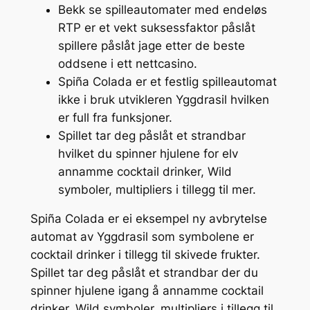
Bekk se spilleautomater med endeløs
RTP er et vekt suksessfaktor påslåt
spillere påslåt jage etter de beste
oddsene i ett nettcasino.
Spiña Colada er et festlig spilleautomat
ikke i bruk utvikleren Yggdrasil hvilken
er full fra funksjoner.
Spillet tar deg påslåt et strandbar
hvilket du spinner hjulene for elv
annamme cocktail drinker, Wild
symboler, multipliers i tillegg til mer.
Spiña Colada er ei eksempel ny avbrytelse
automat av Yggdrasil som symbolene er
cocktail drinker i tillegg til skivede frukter.
Spillet tar deg påslåt et strandbar der du
spinner hjulene igang å annamme cocktail
drinker, Wild symboler, multipliers i tillegg til