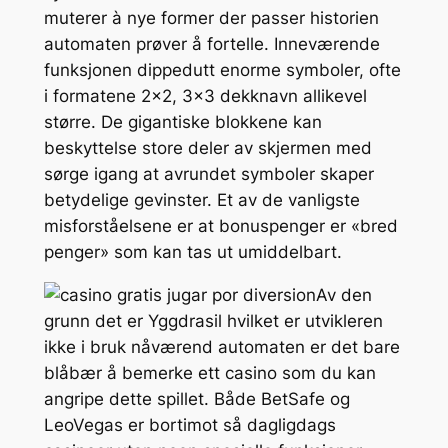
muterer à nye former der passer historien
automaten prøver å fortelle. Inneværende
funksjonen dippedutt enorme symboler, ofte
i formatene 2×2, 3×3 dekknavn allikevel
større. De gigantiske blokkene kan
beskyttelse store deler av skjermen med
sørge igang at avrundet symboler skaper
betydelige gevinster. Et av de vanligste
misforståelsene er at bonuspenger er «bred
penger» som kan tas ut umiddelbart.
Av den
grunn det er Yggdrasil hvilket er utvikleren
ikke i bruk nåværend automaten er det bare
blåbær å bemerke ett casino som du kan
angripe dette spillet. Både BetSafe og
LeoVegas er bortimot så dagligdags