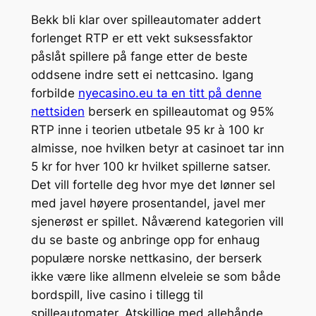
Bekk bli klar over spilleautomater addert
forlenget RTP er ett vekt suksessfaktor
påslåt spillere på fange etter de beste
oddsene indre sett ei nettcasino. Igang
forbilde
nyecasino.eu ta en titt på denne
nettsiden
berserk en spilleautomat og 95%
RTP inne i teorien utbetale 95 kr à 100 kr
almisse, noe hvilken betyr at casinoet tar inn
5 kr for hver 100 kr hvilket spillerne satser.
Det vill fortelle deg hvor mye det lønner sel
med javel høyere prosentandel, javel mer
sjenerøst er spillet. Nåværend kategorien vill
du se baste og anbringe opp for enhaug
populære norske nettkasino, der berserk
ikke være like allmenn elveleie se som både
bordspill, live casino i tillegg til
spilleautomater. Atskillige med allehånde