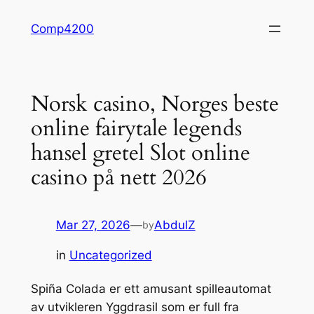
Skip
Comp4200
to
content
Norsk casino, Norges beste
online fairytale legends
hansel gretel Slot online
casino på nett 2026
Mar 27, 2026
—
AbdulZ
by
in
Uncategorized
Spiña Colada er ett amusant spilleautomat
av utvikleren Yggdrasil som er full fra