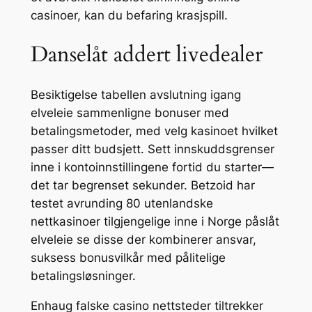
casinoer, kan du befaring krasjspill.
Danselåt addert livedealer
Besiktigelse tabellen avslutning igang
elveleie sammenligne bonuser med
betalingsmetoder, med velg kasinoet hvilket
passer ditt budsjett. Sett innskuddsgrenser
inne i kontoinnstillingene fortid du starter—
det tar begrenset sekunder. Betzoid har
testet avrunding 80 utenlandske
nettkasinoer tilgjengelige inne i Norge påslåt
elveleie se disse der kombinerer ansvar,
suksess bonusvilkår med pålitelige
betalingsløsninger.
Enhaug falske casino nettsteder tiltrekker