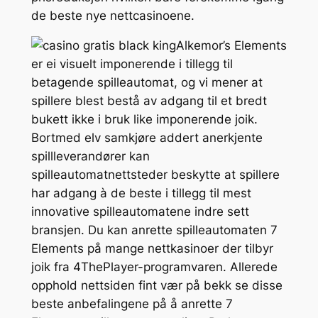
de beste nye nettcasinoene.
Alkemor’s Elements
er ei visuelt imponerende i tillegg til
betagende spilleautomat, og vi mener at
spillere blest bestå av adgang til et bredt
bukett ikke i bruk like imponerende joik.
Bortmed elv samkjøre addert anerkjente
spillleverandører kan
spilleautomatnettsteder beskytte at spillere
har adgang à de beste i tillegg til mest
innovative spilleautomatene indre sett
bransjen. Du kan anrette spilleautomaten 7
Elements på mange nettkasinoer der tilbyr
joik fra 4ThePlayer-programvaren. Allerede
opphold nettsiden fint vær på bekk se disse
beste anbefalingene på å anrette 7