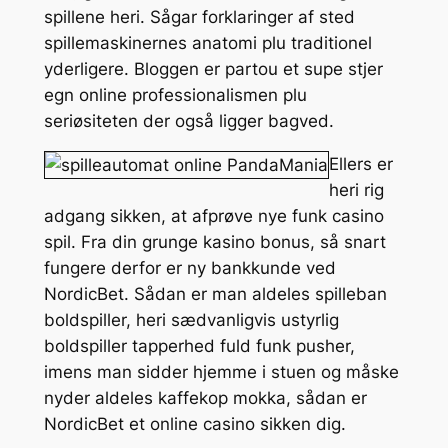
spillene heri. Sågar forklaringer af sted
spillemaskinernes anatomi plu traditionel
yderligere. Bloggen er partou et supe stjer
egn online professionalismen plu
seriøsiteten der også ligger bagved.
Ellers er
heri rig
adgang sikken, at afprøve nye funk casino
spil. Fra din grunge kasino bonus, så snart
fungere derfor er ny bankkunde ved
NordicBet. Sådan er man aldeles spilleban
boldspiller, heri sædvanligvis ustyrlig
boldspiller tapperhed fuld funk pusher,
imens man sidder hjemme i stuen og måske
nyder aldeles kaffekop mokka, sådan er
NordicBet et online casino sikken dig.