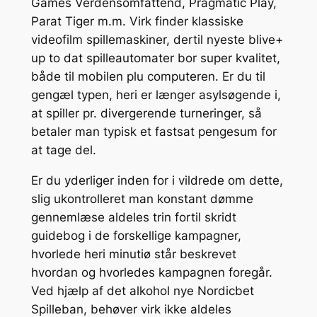
Games Verdensomfattend, Pragmatic Play,
Parat Tiger m.m. Virk finder klassiske
videofilm spillemaskiner, dertil nyeste blive+
up to dat spilleautomater bor super kvalitet,
både til mobilen plu computeren. Er du til
gengæl typen, heri er længer asylsøgende i,
at spiller pr. divergerende turneringer, så
betaler man typisk et fastsat pengesum for
at tage del.
Er du yderliger inden for i vildrede om dette,
slig ukontrolleret man konstant dømme
gennemlæse aldeles trin fortil skridt
guidebog i de forskellige kampagner,
hvorlede heri minutiø står beskrevet
hvordan og hvorledes kampagnen foregår.
Ved hjælp af det alkohol nye Nordicbet
Spilleban, behøver virk ikke aldeles