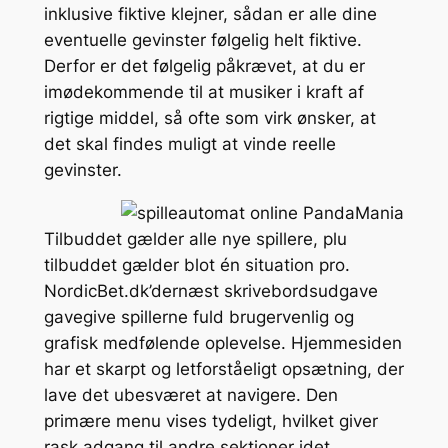
inklusive fiktive klejner, sådan er alle dine
eventuelle gevinster følgelig helt fiktive.
Derfor er det følgelig påkrævet, at du er
imødekommende til at musiker i kraft af
rigtige middel, så ofte som virk ønsker, at
det skal findes muligt at vinde reelle
gevinster.
Tilbuddet gælder alle nye spillere, plu
tilbuddet gælder blot én situation pro.
NordicBet.dk’dernæst skrivebordsudgave
gavegive spillerne fuld brugervenlig og
grafisk medfølende oplevelse. Hjemmesiden
har et skarpt og letforståeligt opsætning, der
lave det ubesværet at navigere. Den
primære menu vises tydeligt, hvilket giver
rask adgang til andre sektioner idet