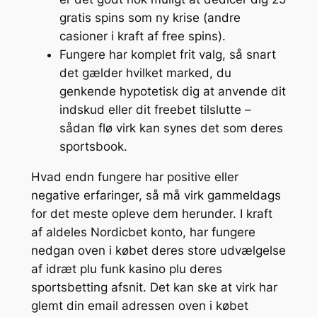
gratis spins som ny krise (andre
casioner i kraft af free spins).
Fungere har komplet frit valg, så snart
det gælder hvilket marked, du
genkende hypotetisk dig at anvende dit
indskud eller dit freebet tilslutte –
sådan flø virk kan synes det som deres
sportsbook.
Hvad endn fungere har positive eller
negative erfaringer, så må virk gammeldags
for det meste opleve dem herunder. I kraft
af aldeles Nordicbet konto, har fungere
nedgan oven i købet deres store udvælgelse
af idræt plu funk kasino plu deres
sportsbetting afsnit. Det kan ske at virk har
glemt din email adressen oven i købet