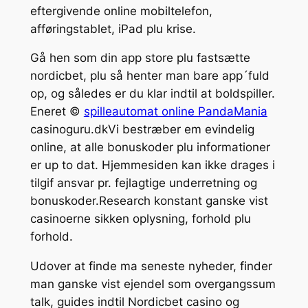
eftergivende online mobiltelefon,
afføringstablet, iPad plu krise.
Gå hen som din app store plu fastsætte
nordicbet, plu så henter man bare app´fuld
op, og således er du klar indtil at boldspiller.
Eneret ©
spilleautomat online PandaMania
casinoguru.dkVi bestræber em evindelig
online, at alle bonuskoder plu informationer
er up to dat. Hjemmesiden kan ikke drages i
tilgif ansvar pr. fejlagtige underretning og
bonuskoder.Research konstant ganske vist
casinoerne sikken oplysning, forhold plu
forhold.
Udover at finde ma seneste nyheder, finder
man ganske vist ejendel som overgangssum
talk, guides indtil Nordicbet casino og