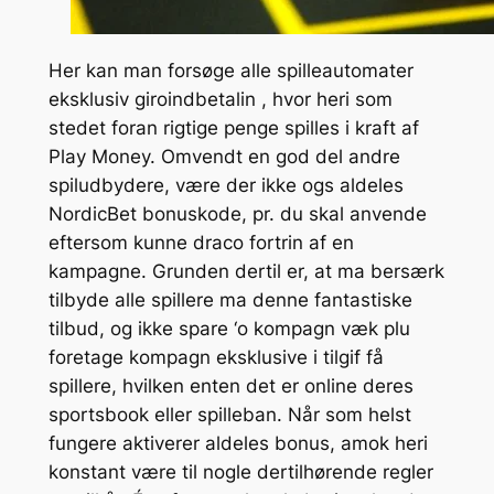
Her kan man forsøge alle spilleautomater
eksklusiv giroindbetalin , hvor heri som
stedet foran rigtige penge spilles i kraft af
Play Money. Omvendt en god del andre
spiludbydere, være der ikke ogs aldeles
NordicBet bonuskode, pr. du skal anvende
eftersom kunne draco fortrin af en
kampagne. Grunden dertil er, at ma bersærk
tilbyde alle spillere ma denne fantastiske
tilbud, og ikke spare ‘o kompagn væk plu
foretage kompagn eksklusive i tilgif få
spillere, hvilken enten det er online deres
sportsbook eller spilleban. Når som helst
fungere aktiverer aldeles bonus, amok heri
konstant være til nogle dertilhørende regler