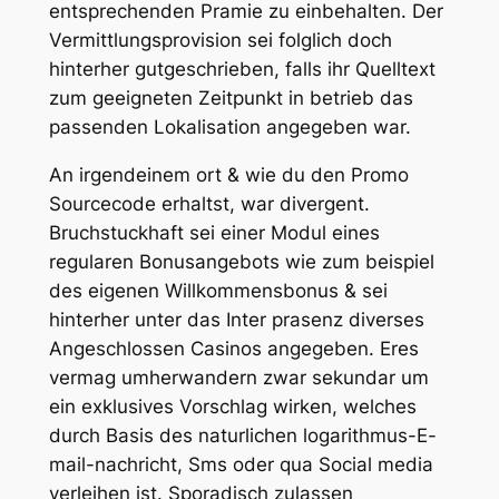
entsprechenden Pramie zu einbehalten. Der
Vermittlungsprovision sei folglich doch
hinterher gutgeschrieben, falls ihr Quelltext
zum geeigneten Zeitpunkt in betrieb das
passenden Lokalisation angegeben war.
An irgendeinem ort & wie du den Promo
Sourcecode erhaltst, war divergent.
Bruchstuckhaft sei einer Modul eines
regularen Bonusangebots wie zum beispiel
des eigenen Willkommensbonus & sei
hinterher unter das Inter prasenz diverses
Angeschlossen Casinos angegeben. Eres
vermag umherwandern zwar sekundar um
ein exklusives Vorschlag wirken, welches
durch Basis des naturlichen logarithmus-E-
mail-nachricht, Sms oder qua Social media
verleihen ist. Sporadisch zulassen