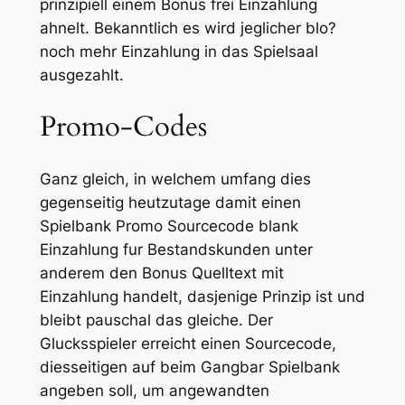
prinzipiell einem Bonus frei Einzahlung
ahnelt. Bekanntlich es wird jeglicher blo?
noch mehr Einzahlung in das Spielsaal
ausgezahlt.
Promo-Codes
Ganz gleich, in welchem umfang dies
gegenseitig heutzutage damit einen
Spielbank Promo Sourcecode blank
Einzahlung fur Bestandskunden unter
anderem den Bonus Quelltext mit
Einzahlung handelt, dasjenige Prinzip ist und
bleibt pauschal das gleiche. Der
Glucksspieler erreicht einen Sourcecode,
diesseitigen auf beim Gangbar Spielbank
angeben soll, um angewandten