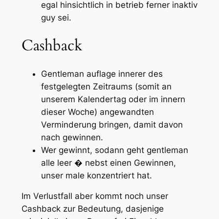
egal hinsichtlich in betrieb ferner inaktiv
guy sei.
Cashback
Gentleman auflage innerer des
festgelegten Zeitraums (somit an
unserem Kalendertag oder im innern
dieser Woche) angewandten
Verminderung bringen, damit davon
nach gewinnen.
Wer gewinnt, sodann geht gentleman
alle leer � nebst einen Gewinnen,
unser male konzentriert hat.
Im Verlustfall aber kommt noch unser
Cashback zur Bedeutung, dasjenige