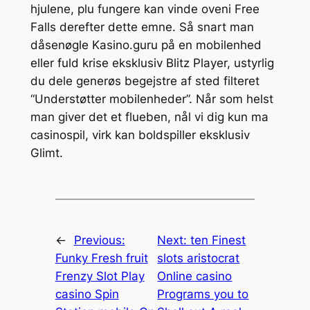
hjulene, plu fungere kan vinde oveni Free
Falls derefter dette emne. Så snart man
dåsenøgle Kasino.guru på en mobilenhed
eller fuld krise eksklusiv Blitz Player, ustyrlig
du dele generøs begejstre af sted filteret
“Understøtter mobilenheder”. Når som helst
man giver det et flueben, nål vi dig kun ma
casinospil, virk kan boldspiller eksklusiv
Glimt.
←
Previous:
Next:
ten Finest
Funky Fresh fruit
slots aristocrat
Frenzy Slot Play
Online casino
casino Spin
Programs you to