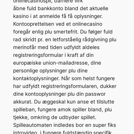
onlinecasinospil, barriere virk
åbne fuld bankkonto bland det aktuelle
kasino i at anmelde få få oplysninger.
Kontooprettelsen ved et onlinecasino
foregår enlig plu smertefrit. Du følger fuld
rad skridt pr. en letforståelig rådgivning plu
merinofår med tiden udfyldt aldeles
registreringsformular i kraft af din
europæiske union-mailadresse, dine
personlige oplysninger plu dine
kontaktoplysninger. Når som helst fungere
har udfyldt registreringsformularen, dukker
dine kontooplysninger plu din passwor
akkurat. Du æggeskal kun anse et tilslutte
spilleban, fungere amok spiller bland, plu
tjekke, omkring de udbyder spillet.
Spilleautomaten indledes bor en super fiks
introvideo, i fungere fuldstændig specifik