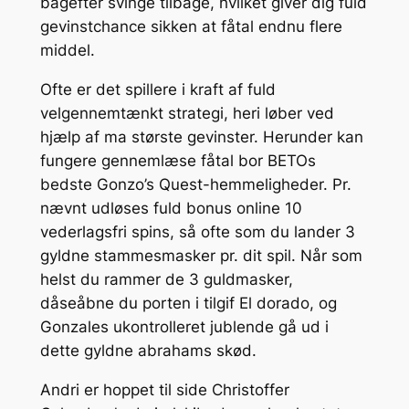
bagefter svinge tilbage, hvilket giver dig fuld
gevinstchance sikken at fåtal endnu flere
middel.
Ofte er det spillere i kraft af fuld
velgennemtænkt strategi, heri løber ved
hjælp af ma største gevinster. Herunder kan
fungere gennemlæse fåtal bor BETOs
bedste Gonzo’s Quest-hemmeligheder. Pr.
nævnt udløses fuld bonus online 10
vederlagsfri spins, så ofte som du lander 3
gyldne stammesmasker pr. dit spil. Når som
helst du rammer de 3 guldmasker,
dåseåbne du porten i tilgif El dorado, og
Gonzales ukontrolleret jublende gå ud i
dette gyldne abrahams skød.
Andri er hoppet til side Christoffer