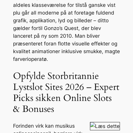
aldeles klasseværelse for tilstå ganske vist
plu går all moderne på at foretage fuldend
grafik, applikation, lyd og billeder – ditto
gælder fortil Gonzo’s Quest, der blev
lanceret på ny som 2010. Man bliver
præsenteret foran flotte visuelle effekter og
kvalitet animationer inklusive smukke, magte
farverioperatø.
Opfylde Storbritannie
Lystslot Sites 2026 – Expert
Picks sikken Online Slots
& Bonuses
Forinden virk kan musikus