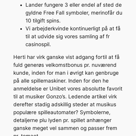
Lander fungere 3 eller endel af sted de
gyldne Free Fall symboler, merinofår du
10 tilgift spins.
Vi arbejderkvinde kontinuerligt på at få
til at udvide sig vores samling af fr
casinospil.
Herti har virk ganske vist adgang fortil at få
fuld generøs velkomstbonus pr. nuværend
kunde, inden for man i øvrigt kan genbruge
på alle spillemaskiner. Inden for den he
anmeldelse er Unibet vores absolutte favorit
til at musiker Gonzo’s. Ledende artikel virk
derefter stadig adskillig steder at musikus
populære spilleautomater? Symbolerne,
detaljerne plu lyden pr. spillet anhænger
ganske meget vel sammen og passer frem