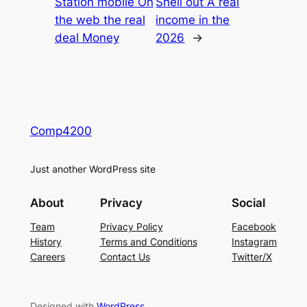
Station mobile On
Shell out A real
the web the real
income in the
deal Money
2026
→
Comp4200
Just another WordPress site
About
Privacy
Social
Team
Privacy Policy
Facebook
History
Terms and Conditions
Instagram
Careers
Contact Us
Twitter/X
Designed with
WordPress