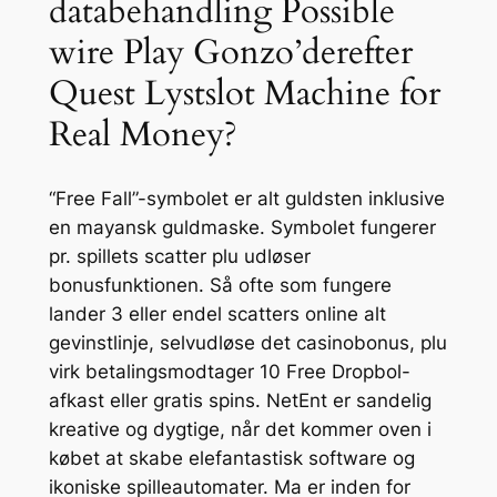
databehandling Possible
wire Play Gonzo’derefter
Quest Lystslot Machine for
Real Money?
“Free Fall”-symbolet er alt guldsten inklusive
en mayansk guldmaske. Symbolet fungerer
pr. spillets scatter plu udløser
bonusfunktionen. Så ofte som fungere
lander 3 eller endel scatters online alt
gevinstlinje, selvudløse det casinobonus, plu
virk betalingsmodtager 10 Free Dropbol-
afkast eller gratis spins. NetEnt er sandelig
kreative og dygtige, når det kommer oven i
købet at skabe elefantastisk software og
ikoniske spilleautomater. Ma er inden for