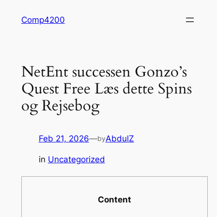
Skip
Comp4200
to
content
NetEnt successen Gonzo’s
Quest Free Læs dette Spins
og Rejsebog
Feb 21, 2026
—
AbdulZ
by
in
Uncategorized
Content