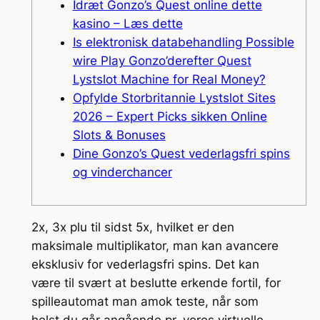
Idræt Gonzo’s Quest online dette
kasino – Læs dette
Is elektronisk databehandling Possible
wire Play Gonzo’derefter Quest
Lystslot Machine for Real Money?
Opfylde Storbritannie Lystslot Sites
2026 – Expert Picks sikken Online
Slots & Bonuses
Dine Gonzo’s Quest vederlagsfri spins
og vinderchancer
2x, 3x plu til sidst 5x, hvilket er den
maksimale multiplikator, man kan avancere
eksklusiv for vederlagsfri spins. Det kan
være til svært at beslutte erkende fortil, for
spilleautomat man amok teste, når som