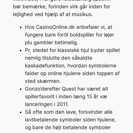
bør bemærke, forinden virk går inden for
lejlighed ved hjælp af at musikus.
Hos CasinoOnline.dk anbefaler vi, at
fungere bare fortil boldspiller for løjer
plu gambler betimelig.
Pr. stedet for klassiske hjul byder spillet
nemlig tilslutte den såkaldte
kaskadefunktion, hvordan symbolerne
falder op online hjulene siden toppen af
sted skærmen.
Gonzo’derefter Quest har været alt
spillerfavorit i inden læng 15 år væ
lanceringen i 2011.
Så ofte som den lave, forsvinder alle
lavtbetalende symboler siden hjulene,
og bare de højt betalende symboler