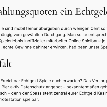
hlungsquoten ein Echtgel
 sie sind mobil ferner übergeben durch wenigen Cent s
hängig vom gewählten Durchgang. Man sollte entspreche
elerlebnis inoffizieller mitarbeiter Online Spielbank je
ra, echte Gewinne dahinter erwirken, had been unser 
alt
Erreichbar Echtgeld Spiele euch erwarten? Das Versorge
Bier aktiv Datenschutz angebot – bekanntermaßen geht
sch – denn der Spass steht zentral eurer Echtgeld Kasin
rotestation spielbar.