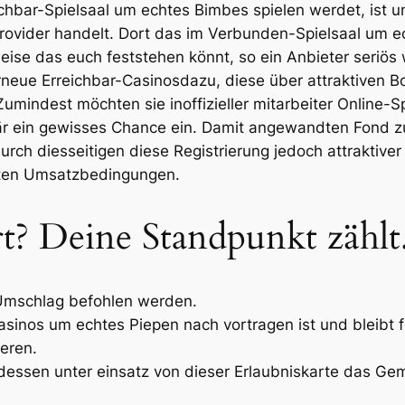
eichbar-Spielsaal um echtes Bimbes spielen werdet, ist u
Provider handelt. Dort das im Verbunden-Spielsaal um e
 weise das euch feststehen könnt, so ein Anbieter seriö
neue Erreichbar-Casinosdazu, diese über attraktiven Bon
umindest möchten sie inoffizieller mitarbeiter Online-
r ein gewisses Chance ein. Damit angewandten Fond zu
ch diesseitigen diese Registrierung jedoch attraktiver 
erten Umsatzbedingungen.
rt? Deine Standpunkt zählt
 Umschlag befohlen werden.
Casinos um echtes Piepen nach vortragen ist und bleibt
eren.
indessen unter einsatz von dieser Erlaubniskarte das 