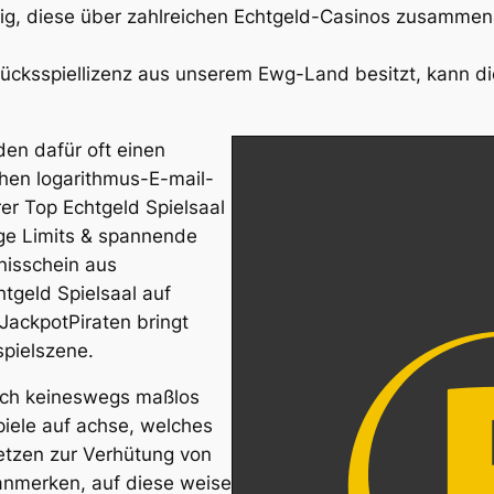
ig, diese über zahlreichen Echtgeld-Casinos zusammenar
lücksspiellizenz aus unserem Ewg-Land besitzt, kann di
en dafür oft einen
ichen logarithmus-E-mail-
er Top Echtgeld Spielsaal
ige Limits & spannende
nisschein aus
tgeld Spielsaal auf
 JackpotPiraten bringt
spielszene.
noch keineswegs maßlos
piele auf achse, welches
etzen zur Verhütung von
nmerken, auf diese weise