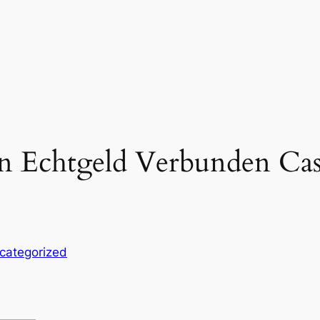
n Echtgeld Verbunden Cas
categorized