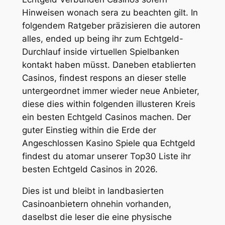
Hinweisen wonach sera zu beachten gilt. In
folgendem Ratgeber präzisieren die autoren
alles, ended up being ihr zum Echtgeld-
Durchlauf inside virtuellen Spielbanken
kontakt haben müsst. Daneben etablierten
Casinos, findest respons an dieser stelle
untergeordnet immer wieder neue Anbieter,
diese dies within folgenden illusteren Kreis
ein besten Echtgeld Casinos machen. Der
guter Einstieg within die Erde der
Angeschlossen Kasino Spiele qua Echtgeld
findest du atomar unserer Top30 Liste ihr
besten Echtgeld Casinos in 2026.
Dies ist und bleibt in landbasierten
Casinoanbietern ohnehin vorhanden,
daselbst die leser die eine physische