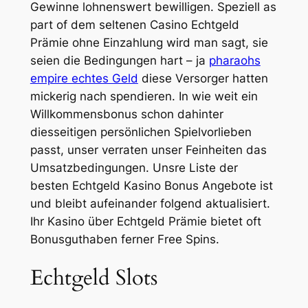
Gewinne lohnenswert bewilligen. Speziell as
part of dem seltenen Casino Echtgeld
Prämie ohne Einzahlung wird man sagt, sie
seien die Bedingungen hart – ja
pharaohs
empire echtes Geld
diese Versorger hatten
mickerig nach spendieren. In wie weit ein
Willkommensbonus schon dahinter
diesseitigen persönlichen Spielvorlieben
passt, unser verraten unser Feinheiten das
Umsatzbedingungen. Unsre Liste der
besten Echtgeld Kasino Bonus Angebote ist
und bleibt aufeinander folgend aktualisiert.
Ihr Kasino über Echtgeld Prämie bietet oft
Bonusguthaben ferner Free Spins.
Echtgeld Slots