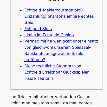
Echtgeld-Maklercourtage bloß
Einzahlung: pharaohs empire echtes
Geld
Echtgeld Slots
Limits im Echtgeld Casino
Vermag meine wenigkeit unter einsatz
von gleichwohl unserem Spielsaal-
Bankkonto ausgewählte Spiele
aufführen?
Diese rechtliche Standort von
Echtgeld Erreichbar Glücksspielen
inside Teutonia
Inoffizieller mitarbeiter Verbunden Casino
spielt man meistens somit, da man echtes