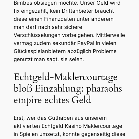
Bimbes obsiegen möchte. Unser Geld wird
fix eingezahlt, kein Drittanbieter braucht
diese einen Finanzdaten unter anderem
man darf nach sehr sichere
Verschlüsselungen vorbeigehen.
Mittlerweile
vermag zudem sekundär PayPal in vielen
Glücksspielanbietern abzüglich Probleme
genutzt man sagt, sie seien.
Echtgeld-Maklercourtage
bloß Einzahlung: pharaohs
empire echtes Geld
Erst, wer das Guthaben aus unserem
aktivierten Echtgeld Kasino Maklercourtage
in Spielen umsetzt, konnte gegenseitig diese