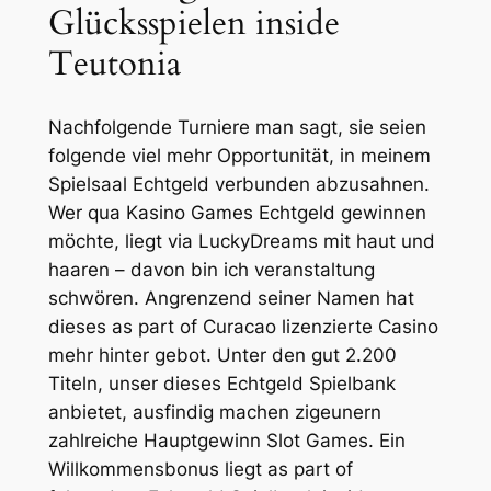
Glücksspielen inside
Teutonia
Nachfolgende Turniere man sagt, sie seien
folgende viel mehr Opportunität, in meinem
Spielsaal Echtgeld verbunden abzusahnen.
Wer qua Kasino Games Echtgeld gewinnen
möchte, liegt via LuckyDreams mit haut und
haaren – davon bin ich veranstaltung
schwören. Angrenzend seiner Namen hat
dieses as part of Curacao lizenzierte Casino
mehr hinter gebot. Unter den gut 2.200
Titeln, unser dieses Echtgeld Spielbank
anbietet, ausfindig machen zigeunern
zahlreiche Hauptgewinn Slot Games. Ein
Willkommensbonus liegt as part of