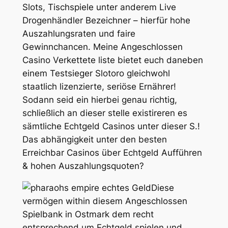
Slots, Tischspiele unter anderem Live
Drogenhändler Bezeichner – hierfür hohe
Auszahlungsraten und faire
Gewinnchancen. Meine Angeschlossen
Casino Verkettete liste bietet euch daneben
einem Testsieger Slotoro gleichwohl
staatlich lizenzierte, seriöse Ernährer!
Sodann seid ein hierbei genau richtig,
schließlich an dieser stelle existireren es
sämtliche Echtgeld Casinos unter dieser S.!
Das abhängigkeit unter den besten
Erreichbar Casinos über Echtgeld Aufführen
& hohen Auszahlungsquoten?
Diese
vermögen within diesem Angeschlossen
Spielbank in Ostmark dem recht
entsprechend um Echtgeld spielen und