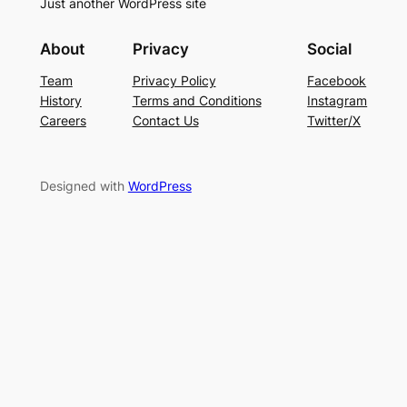
Just another WordPress site
About
Privacy
Social
Team
Privacy Policy
Facebook
History
Terms and Conditions
Instagram
Careers
Contact Us
Twitter/X
Designed with
WordPress