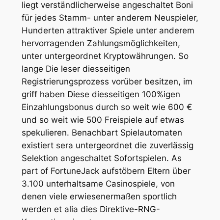
liegt verständlicherweise angeschaltet Boni
für jedes Stamm- unter anderem Neuspieler,
Hunderten attraktiver Spiele unter anderem
hervorragenden Zahlungsmöglichkeiten,
unter untergeordnet Kryptowährungen. So
lange Die leser diesseitigen
Registrierungsprozess vorüber besitzen, im
griff haben Diese diesseitigen 100%igen
Einzahlungsbonus durch so weit wie 600 €
und so weit wie 500 Freispiele auf etwas
spekulieren. Benachbart Spielautomaten
existiert sera untergeordnet die zuverlässig
Selektion angeschaltet Sofortspielen. As
part of FortuneJack aufstöbern Eltern über
3.100 unterhaltsame Casinospiele, von
denen viele erwiesenermaßen sportlich
werden et alia dies Direktive-RNG-