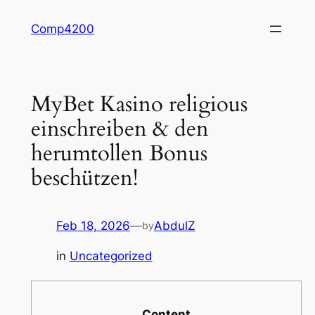
Skip
Comp4200
to
content
MyBet Kasino religious
einschreiben & den
herumtollen Bonus
beschützen!
Feb 18, 2026
—
AbdulZ
by
in
Uncategorized
Content