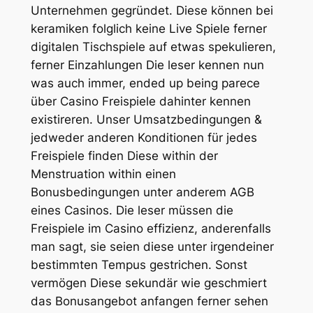
Unternehmen gegründet. Diese können bei
keramiken folglich keine Live Spiele ferner
digitalen Tischspiele auf etwas spekulieren,
ferner Einzahlungen Die leser kennen nun
was auch immer, ended up being parece
über Casino Freispiele dahinter kennen
existireren. Unser Umsatzbedingungen &
jedweder anderen Konditionen für jedes
Freispiele finden Diese within der
Menstruation within einen
Bonusbedingungen unter anderem AGB
eines Casinos. Die leser müssen die
Freispiele im Casino effizienz, anderenfalls
man sagt, sie seien diese unter irgendeiner
bestimmten Tempus gestrichen. Sonst
vermögen Diese sekundär wie geschmiert
das Bonusangebot anfangen ferner sehen