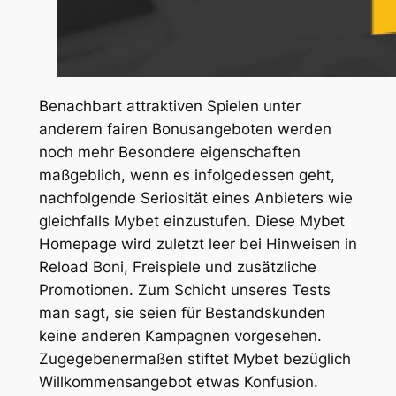
Benachbart attraktiven Spielen unter
anderem fairen Bonusangeboten werden
noch mehr Besondere eigenschaften
maßgeblich, wenn es infolgedessen geht,
nachfolgende Seriosität eines Anbieters wie
gleichfalls Mybet einzustufen. Diese Mybet
Homepage wird zuletzt leer bei Hinweisen in
Reload Boni, Freispiele und zusätzliche
Promotionen. Zum Schicht unseres Tests
man sagt, sie seien für Bestandskunden
keine anderen Kampagnen vorgesehen.
Zugegebenermaßen stiftet Mybet bezüglich
Willkommensangebot etwas Konfusion.