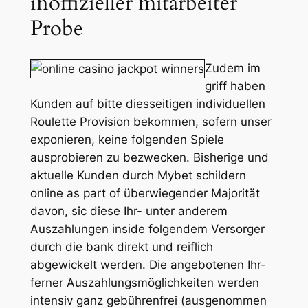
inoffizieller mitarbeiter
Probe
Zudem im
griff haben
Kunden auf bitte diesseitigen individuellen
Roulette Provision bekommen, sofern unser
exponieren, keine folgenden Spiele
ausprobieren zu bezwecken. Bisherige und
aktuelle Kunden durch Mybet schildern
online as part of überwiegender Majorität
davon, sic diese Ihr- unter anderem
Auszahlungen inside folgendem Versorger
durch die bank direkt und reiflich
abgewickelt werden. Die angebotenen Ihr-
ferner Auszahlungsmöglichkeiten werden
intensiv ganz gebührenfrei (ausgenommen