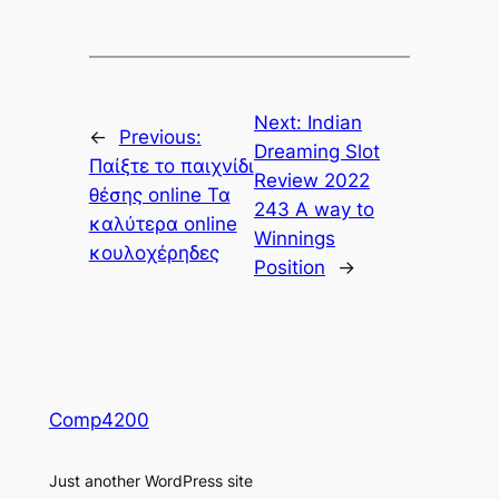
Next:
Indian
←
Previous:
Dreaming Slot
Παίξτε το παιχνίδι
Review 2022
θέσης online Τα
243 A way to
καλύτερα online
Winnings
κουλοχέρηδες
Position
→
Comp4200
Just another WordPress site