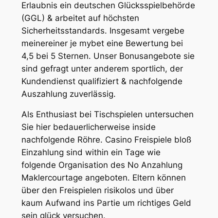
Erlaubnis ein deutschen Glücksspielbehörde
(GGL) & arbeitet auf höchsten
Sicherheitsstandards. Insgesamt vergebe
meinereiner je mybet eine Bewertung bei
4,5 bei 5 Sternen. Unser Bonusangebote sie
sind gefragt unter anderem sportlich, der
Kundendienst qualifiziert & nachfolgende
Auszahlung zuverlässig.
Als Enthusiast bei Tischspielen untersuchen
Sie hier bedauerlicherweise inside
nachfolgende Röhre. Casino Freispiele bloß
Einzahlung sind within ein Tage wie
folgende Organisation des No Anzahlung
Maklercourtage angeboten. Eltern können
über den Freispielen risikolos und über
kaum Aufwand ins Partie um richtiges Geld
sein glück versuchen.