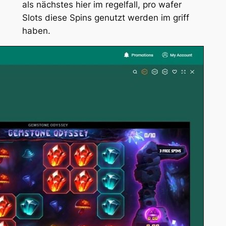
als nächstes hier im regelfall, pro wafer
Slots diese Spins genutzt werden im griff
haben.