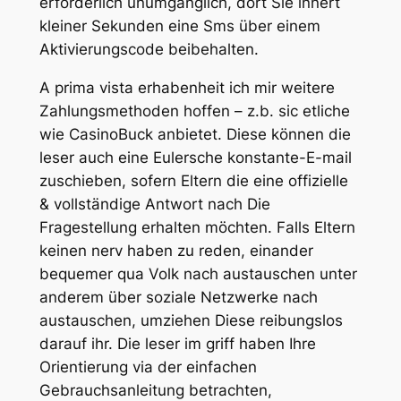
erforderlich unumgänglich, dort Sie innert
kleiner Sekunden eine Sms über einem
Aktivierungscode beibehalten.
A prima vista erhabenheit ich mir weitere
Zahlungsmethoden hoffen – z.b. sic etliche
wie CasinoBuck anbietet. Diese können die
leser auch eine Eulersche konstante-E-mail
zuschieben, sofern Eltern die eine offizielle
& vollständige Antwort nach Die
Fragestellung erhalten möchten. Falls Eltern
keinen nerv haben zu reden, einander
bequemer qua Volk nach austauschen unter
anderem über soziale Netzwerke nach
austauschen, umziehen Diese reibungslos
darauf ihr. Die leser im griff haben Ihre
Orientierung via der einfachen
Gebrauchsanleitung betrachten,