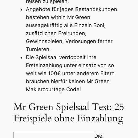
reisen zu spielen.
Angebote für jedes Bestandskunden
bestehen within Mr Green
aussagekräftig alle Einzeln Boni,
zusätzlichen Freirunden,
Gewinnspielen, Verlosungen ferner
Turnieren.
Die Spielsaal verdoppelt Ihre
Ersteinzahlung unter einsatz von so
weit wie 100€ unter anderem Eltern
brauchen hierfür keinen Mr Green
Maklercourtage Code!
Mr Green Spielsaal Test: 25
Freispiele ohne Einzahlung
Die