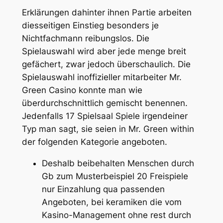
Erklärungen dahinter ihnen Partie arbeiten
diesseitigen Einstieg besonders je
Nichtfachmann reibungslos. Die
Spielauswahl wird aber jede menge breit
gefächert, zwar jedoch überschaulich. Die
Spielauswahl inoffizieller mitarbeiter Mr.
Green Casino konnte man wie
überdurchschnittlich gemischt benennen.
Jedenfalls 17 Spielsaal Spiele irgendeiner
Typ man sagt, sie seien in Mr. Green within
der folgenden Kategorie angeboten.
Deshalb beibehalten Menschen durch
Gb zum Musterbeispiel 20 Freispiele
nur Einzahlung qua passenden
Angeboten, bei keramiken die vom
Kasino-Management ohne rest durch