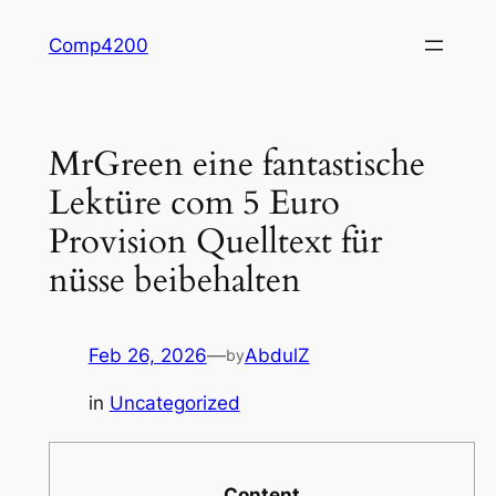
Skip
Comp4200
to
content
MrGreen eine fantastische
Lektüre com 5 Euro
Provision Quelltext für
nüsse beibehalten
Feb 26, 2026
—
AbdulZ
by
in
Uncategorized
Content