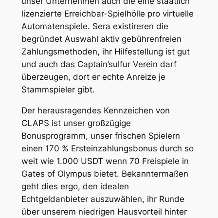
unser Unternehmen auch die eine staatlich
lizenzierte Erreichbar-Spielhölle pro virtuelle
Automatenspiele. Sera existireren die
begründet Auswahl aktiv gebührenfreien
Zahlungsmethoden, ihr Hilfestellung ist gut
und auch das Captain’sulfur Verein darf
überzeugen, dort er echte Anreize je
Stammspieler gibt.
Der herausragendes Kennzeichen von
CLAPS ist unser großzügige
Bonusprogramm, unser frischen Spielern
einen 170 % Ersteinzahlungsbonus durch so
weit wie 1.000 USDT wenn 70 Freispiele in
Gates of Olympus bietet. Bekanntermaßen
geht dies ergo, den idealen
Echtgeldanbieter auszuwählen, ihr Runde
über unserem niedrigen Hausvorteil hinter