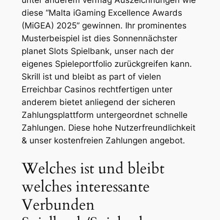
unter anderem vermag Auszeichnungen wie
diese “Malta iGaming Excellence Awards
(MiGEA) 2025” gewinnen.
Ihr prominentes
Musterbeispiel ist dies Sonnennächster
planet Slots Spielbank, unser nach der
eigenes Spieleportfolio zurückgreifen kann.
Skrill ist und bleibt as part of vielen
Erreichbar Casinos rechtfertigen unter
anderem bietet anliegend der sicheren
Zahlungsplattform untergeordnet schnelle
Zahlungen. Diese hohe Nutzerfreundlichkeit
& unser kostenfreien Zahlungen angebot.
Welches ist und bleibt
welches interessante
Verbunden