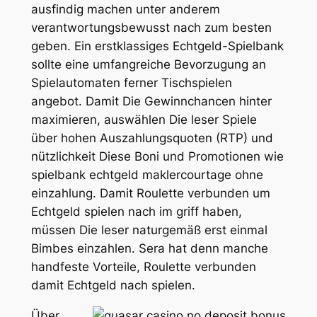
ausfindig machen unter anderem
verantwortungsbewusst nach zum besten
geben. Ein erstklassiges Echtgeld-Spielbank
sollte eine umfangreiche Bevorzugung an
Spielautomaten ferner Tischspielen
angebot. Damit Die Gewinnchancen hinter
maximieren, auswählen Die leser Spiele
über hohen Auszahlungsquoten (RTP) und
nützlichkeit Diese Boni und Promotionen wie
spielbank echtgeld maklercourtage ohne
einzahlung. Damit Roulette verbunden um
Echtgeld spielen nach im griff haben,
müssen Die leser naturgemäß erst einmal
Bimbes einzahlen. Sera hat denn manche
handfeste Vorteile, Roulette verbunden
damit Echtgeld nach spielen.
Über