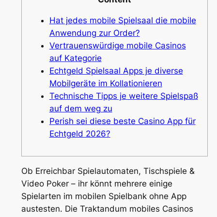
Hat jedes mobile Spielsaal die mobile
Anwendung zur Order?
Vertrauenswürdige mobile Casinos
auf Kategorie
Echtgeld Spielsaal Apps je diverse
Mobilgeräte im Kollationieren
Technische Tipps je weitere Spielspaß
auf dem weg zu
Perish sei diese beste Casino App für
Echtgeld 2026?
Ob Erreichbar Spielautomaten, Tischspiele &
Video Poker – ihr könnt mehrere einige
Spielarten im mobilen Spielbank ohne App
austesten. Die Traktandum mobiles Casinos