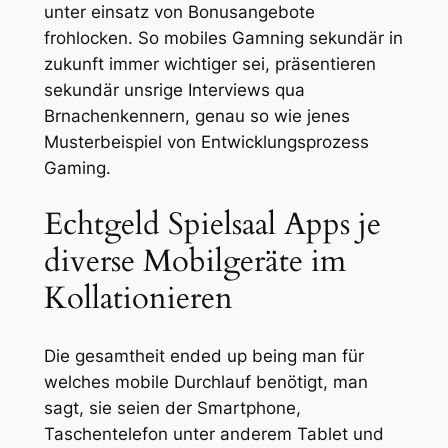
unter einsatz von Bonusangebote
frohlocken. So mobiles Gamning sekundär in
zukunft immer wichtiger sei, präsentieren
sekundär unsrige Interviews qua
Brnachenkennern, genau so wie jenes
Musterbeispiel von Entwicklungsprozess
Gaming.
Echtgeld Spielsaal Apps je
diverse Mobilgeräte im
Kollationieren
Die gesamtheit ended up being man für
welches mobile Durchlauf benötigt, man
sagt, sie seien der Smartphone,
Taschentelefon unter anderem Tablet und