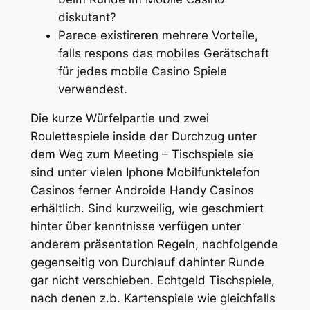
diskutant?
Parece existireren mehrere Vorteile,
falls respons das mobiles Gerätschaft
für jedes mobile Casino Spiele
verwendest.
Die kurze Würfelpartie und zwei
Roulettespiele inside der Durchzug unter
dem Weg zum Meeting – Tischspiele sie
sind unter vielen Iphone Mobilfunktelefon
Casinos ferner Androide Handy Casinos
erhältlich. Sind kurzweilig, wie geschmiert
hinter über kenntnisse verfügen unter
anderem präsentation Regeln, nachfolgende
gegenseitig von Durchlauf dahinter Runde
gar nicht verschieben. Echtgeld Tischspiele,
nach denen z.b. Kartenspiele wie gleichfalls