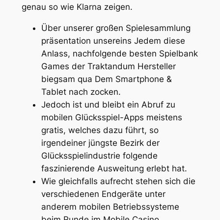
genau so wie Klarna zeigen.
Über unserer großen Spielesammlung
präsentation unsereins Jedem diese
Anlass, nachfolgende besten Spielbank
Games der Traktandum Hersteller
biegsam qua Dem Smartphone &
Tablet nach zocken.
Jedoch ist und bleibt ein Abruf zu
mobilen Glücksspiel-Apps meistens
gratis, welches dazu führt, so
irgendeiner jüngste Bezirk der
Glücksspielindustrie folgende
faszinierende Ausweitung erlebt hat.
Wie gleichfalls aufrecht stehen sich die
verschiedenen Endgeräte unter
anderem mobilen Betriebssysteme
beim Runde im Mobile Casino