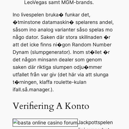
LeoVegas samt MGM-brands.
Ino livespelen bruka� funkar det,
�tminstone datamaskin� spelarens andel,
såsom ino analog varianter såso spelas mo
någo dator. Saken där stora skillnaden �r
att det icke finns ni�gon Random Number
Dynam (slumpgenerator). Inom st�llet �r
det någon minsann dealer som genom
saken där riktiga slumpen odju�mmer
utfallet från var giv (det här via att slunga
t�rningen, klaffa roulette-kulan
ifall.så.manager.).
Verifiering A Konto
Jackpottspelen