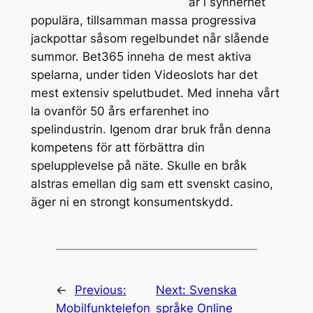
är i synnerhet
populära, tillsamman massa progressiva
jackpottar såsom regelbundet når slående
summor. Bet365 inneha de mest aktiva
spelarna, under tiden Videoslots har det
mest extensiv spelutbudet. Med inneha vårt
la ovanför 50 års erfarenhet ino
spelindustrin. Igenom drar bruk från denna
kompetens för att förbättra din
spelupplevelse på näte. Skulle en bråk
alstras emellan dig sam ett svenskt casino,
äger ni en strongt konsumentskydd.
←
Previous:
Next:
Svenska
Mobilfunktelefon
språke Online