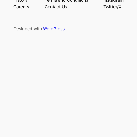
Careers
Contact Us
Twitter/X
Designed with
WordPress