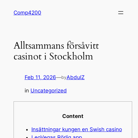
Skip
Comp4200
to
content
Alltsammans försåvitt
casinot i Stockholm
Feb 11, 2026
—
AbdulZ
by
in
Uncategorized
Content
Insättningar kungen en Swish casino
LeoVegas Rörlig app