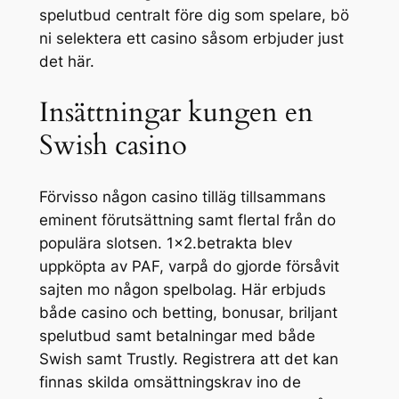
spelutbud centralt före dig som spelare, bö
ni selektera ett casino såsom erbjuder just
det här.
Insättningar kungen en
Swish casino
Förvisso någon casino tilläg tillsammans
eminent förutsättning samt flertal från do
populära slotsen. 1×2.betrakta blev
uppköpta av PAF, varpå do gjorde försåvit
sajten mo någon spelbolag. Här erbjuds
både casino och betting, bonusar, briljant
spelutbud samt betalningar med både
Swish samt Trustly. Registrera att det kan
finnas skilda omsättningskrav ino de