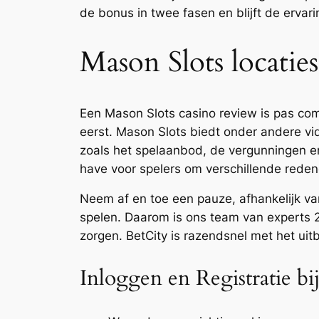
de bonus in twee fasen en blijft de ervar
Mason Slots locaties
Een Mason Slots casino review is pas com
eerst. Mason Slots biedt onder andere vid
zoals het spelaanbod, de vergunningen en
have voor spelers om verschillende reden
Neem af en toe een pauze, afhankelijk van 
spelen. Daarom is ons team van experts 2
zorgen. BetCity is razendsnel met het uit
Inloggen en Registratie bi