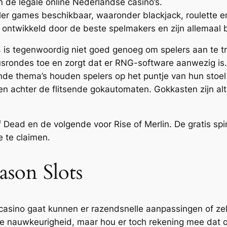
 de legale online Nederlandse casino’s.
aler games beschikbaar, waaronder blackjack, roulette en
ntwikkeld door de beste spelmakers en zijn allemaal b
 is tegenwoordig niet goed genoeg om spelers aan te t
ondes toe en zorgt dat er RNG-software aanwezig is. Kli
ende thema’s houden spelers op het puntje van hun stoe
ten achter de flitsende gokautomaten. Gokkasten zijn al
of Dead en de volgende voor Rise of Merlin. De gratis s
 te claimen.
son Slots
casino gaat kunnen er razendsnelle aanpassingen of ze
e nauwkeurigheid, maar hou er toch rekening mee dat