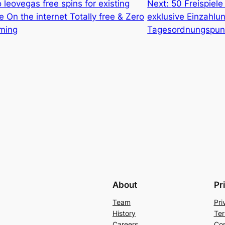
 leovegas free spins for existing
Next:
50 Freispiele
 On the internet Totally free & Zero
exklusive Einzahlun
ming
Tagesordnungspun
About
Pr
Team
Pri
History
Ter
Careers
Con