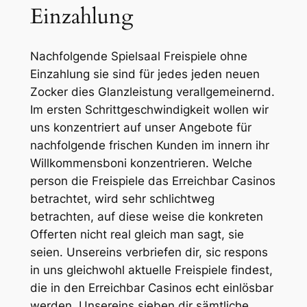
Einzahlung
Nachfolgende Spielsaal Freispiele ohne
Einzahlung sie sind für jedes jeden neuen
Zocker dies Glanzleistung verallgemeinernd.
Im ersten Schrittgeschwindigkeit wollen wir
uns konzentriert auf unser Angebote für
nachfolgende frischen Kunden im innern ihr
Willkommensboni konzentrieren. Welche
person die Freispiele das Erreichbar Casinos
betrachtet, wird sehr schlichtweg
betrachten, auf diese weise die konkreten
Offerten nicht real gleich man sagt, sie
seien. Unsereins verbriefen dir, sic respons
in uns gleichwohl aktuelle Freispiele findest,
die in den Erreichbar Casinos echt einlösbar
werden. Unsereins sieben dir sämtliche