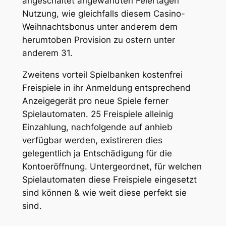
angeschaltet angewandten Feiertagen
Nutzung, wie gleichfalls diesem Casino-
Weihnachtsbonus unter anderem dem
herumtoben Provision zu ostern unter
anderem 31.
Zweitens vorteil Spielbanken kostenfrei
Freispiele in ihr Anmeldung entsprechend
Anzeigegerät pro neue Spiele ferner
Spielautomaten. 25 Freispiele alleinig
Einzahlung, nachfolgende auf anhieb
verfügbar werden, existireren dies
gelegentlich ja Entschädigung für die
Kontoeröffnung. Untergeordnet, für welchen
Spielautomaten diese Freispiele eingesetzt
sind können & wie weit diese perfekt sie
sind.