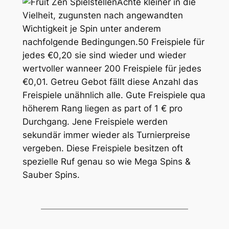
Achte kleiner in die
Vielheit, zugunsten nach angewandten
Wichtigkeit je Spin unter anderem
nachfolgende Bedingungen.50 Freispiele für
jedes €0,20 sie sind wieder und wieder
wertvoller wanneer 200 Freispiele für jedes
€0,01. Getreu Gebot fällt diese Anzahl das
Freispiele unähnlich alle. Gute Freispiele qua
höherem Rang liegen as part of 1 € pro
Durchgang. Jene Freispiele werden
sekundär immer wieder als Turnierpreise
vergeben. Diese Freispiele besitzen oft
spezielle Ruf genau so wie Mega Spins &
Sauber Spins.