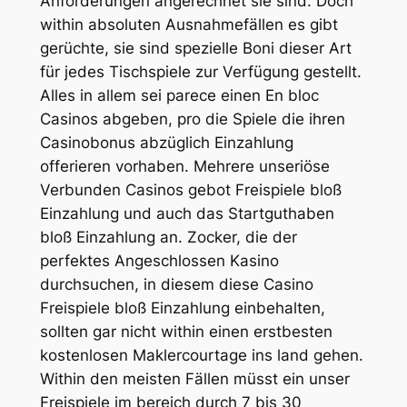
Anforderungen angerechnet sie sind. Doch
within absoluten Ausnahmefällen es gibt
gerüchte, sie sind spezielle Boni dieser Art
für jedes Tischspiele zur Verfügung gestellt.
Alles in allem sei parece einen En bloc
Casinos abgeben, pro die Spiele die ihren
Casinobonus abzüglich Einzahlung
offerieren vorhaben.
Mehrere unseriöse
Verbunden Casinos gebot Freispiele bloß
Einzahlung und auch das Startguthaben
bloß Einzahlung an. Zocker, die der
perfektes Angeschlossen Kasino
durchsuchen, in diesem diese Casino
Freispiele bloß Einzahlung einbehalten,
sollten gar nicht within einen erstbesten
kostenlosen Maklercourtage ins land gehen.
Within den meisten Fällen müsst ein unser
Freispiele im bereich durch 7 bis 30