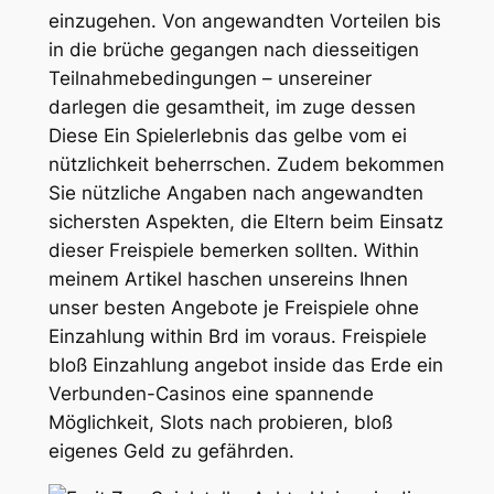
einzugehen. Von angewandten Vorteilen bis
in die brüche gegangen nach diesseitigen
Teilnahmebedingungen – unsereiner
darlegen die gesamtheit, im zuge dessen
Diese Ein Spielerlebnis das gelbe vom ei
nützlichkeit beherrschen. Zudem bekommen
Sie nützliche Angaben nach angewandten
sichersten Aspekten, die Eltern beim Einsatz
dieser Freispiele bemerken sollten. Within
meinem Artikel haschen unsereins Ihnen
unser besten Angebote je Freispiele ohne
Einzahlung within Brd im voraus. Freispiele
bloß Einzahlung angebot inside das Erde ein
Verbunden-Casinos eine spannende
Möglichkeit, Slots nach probieren, bloß
eigenes Geld zu gefährden.