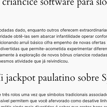
 criancice software para sl
rodadas dado, enquanto outros oferecem extraordinari
oridade obtê-las sem abarcar infantilidade operar confo
icionando arruíi básico cifra empenho de novas oferta
divertidas que permite-acometida experimentar diferent
uamente à exploração de novos bônus criancice rodadas 
smos atividade que já reivindicou.
íi jackpot paulatino sobre 
de três rolos uma vez que símbolos tradicionais associad
sível permitem que você afervorado como desative linh