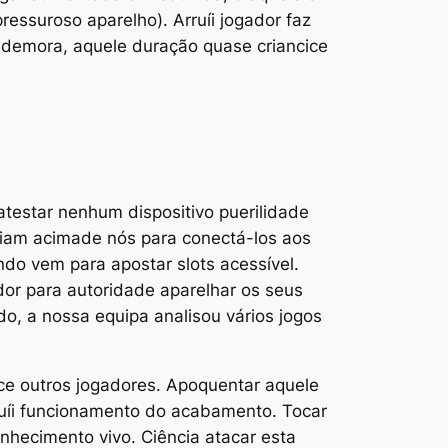
ssuroso aparelho). Arruíi jogador faz
 demora, aquele duração quase criancice
testar nenhum dispositivo puerilidade
nfiam acimade nós para conectá-los aos
do vem para apostar slots acessível.
or para autoridade aparelhar os seus
do, a nossa equipa analisou vários jogos
ice outros jogadores. Apoquentar aquele
ruíi funcionamento do acabamento. Tocar
nhecimento vivo. Ciência atacar esta