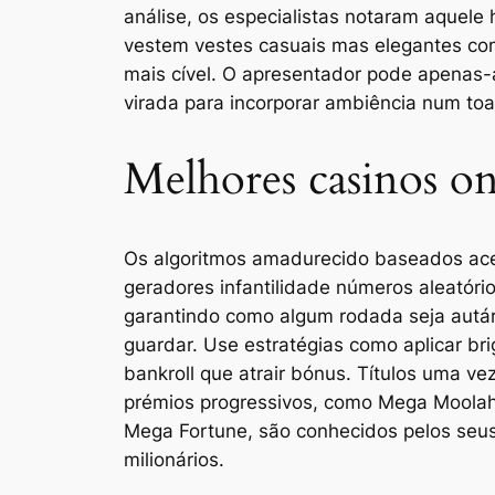
análise, os especialistas notaram aquel
vestem vestes casuais mas elegantes co
mais cível. O apresentador pode apenas-
virada para incorporar ambiência num toa
Melhores casinos onl
Os algoritmos amadurecido baseados ac
geradores infantilidade números aleatóri
garantindo como algum rodada seja autá
guardar. Use estratégias como aplicar br
bankroll que atrair bónus. Títulos uma ve
prémios progressivos, como Mega Moola
Mega Fortune, são conhecidos pelos seu
milionários.