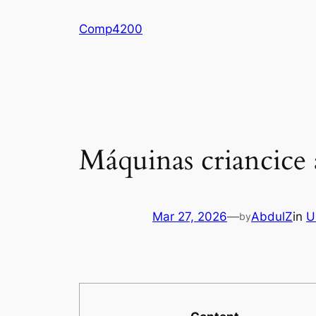
Skip
Comp4200
to
content
Máquinas criancice
Mar 27, 2026
—
AbdulZ
in
U
by