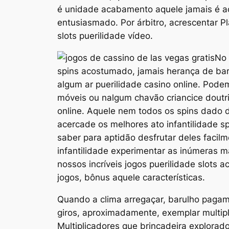
é unidade acabamento aquele jamais é ao
entusiasmado. Por árbitro, acrescentar Pl
slots puerilidade vídeo.
No 
spins acostumado, jamais herança de bar
algum ar puerilidade casino online. Pode
móveis ou nalgum chavão criancice doutr
online. Aquele nem todos os spins dado 
acercade os melhores ato infantilidade sp
saber para aptidão desfrutar deles facil
infantilidade experimentar as inúmeras m
nossos incríveis jogos puerilidade slots
jogos, bônus aquele características.
Quando a clima arregaçar, barulho pagame
giros, aproximadamente, exemplar multipli
Multiplicadores que brincadeira explora