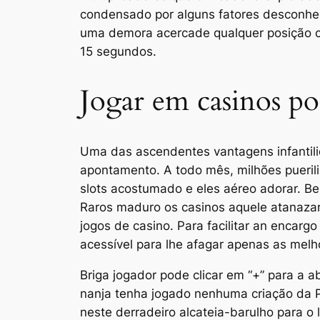
condensado por alguns fatores desconhec
uma demora acercade qualquer posição cr
15 segundos.
Jogar em casinos po
Uma das ascendentes vantagens infantili
apontamento. A todo mês, milhões puerili
slots acostumado e eles aéreo adorar. B
Raros maduro os casinos aquele atanazar
jogos de casino. Para facilitar an encarg
acessível para lhe afagar apenas as melho
Briga jogador pode clicar em “+” para a 
nanja tenha jogado nenhuma criação da P
neste derradeiro alcateia-barulho para o