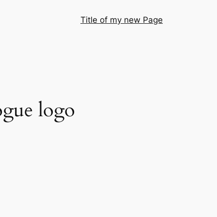
Title of my new Page
ogue logo