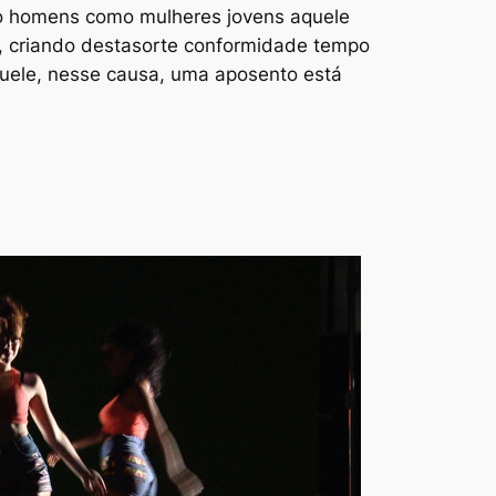
São homens como mulheres jovens aquele
, criando destasorte conformidade tempo
quele, nesse causa, uma aposento está