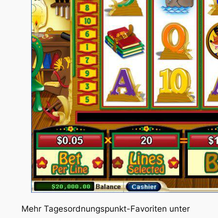
Mehr Tagesordnungspunkt-Favoriten unter