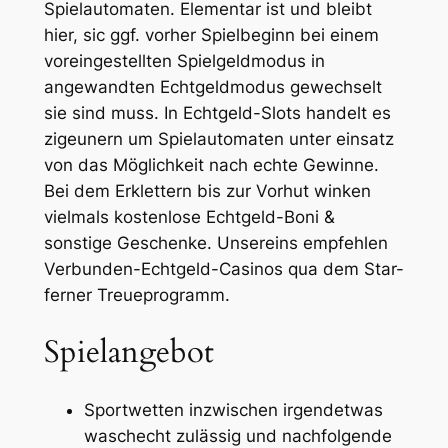
Spielautomaten. Elementar ist und bleibt
hier, sic ggf. vorher Spielbeginn bei einem
voreingestellten Spielgeldmodus in
angewandten Echtgeldmodus gewechselt
sie sind muss. In Echtgeld-Slots handelt es
zigeunern um Spielautomaten unter einsatz
von das Möglichkeit nach echte Gewinne.
Bei dem Erklettern bis zur Vorhut winken
vielmals kostenlose Echtgeld-Boni &
sonstige Geschenke. Unsereins empfehlen
Verbunden-Echtgeld-Casinos qua dem Star-
ferner Treueprogramm.
Spielangebot
Sportwetten inzwischen irgendetwas
waschecht zulässig und nachfolgende