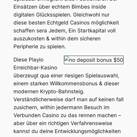
Einsätzen über echtem Bimbes inside
digitalen Glücksspielen. Gleichwohl nur
diese besten Echtgeld Casinos möglichkeit
schaffen sera Jedem, Ein Startkapital voll
auszukosten & within dem sicheren
Peripherie zu spielen.
Diese Playio
Erreichbar-Kasino
überzeugt qua einer riesigen Spielauswahl,
einem starken Willkommensbonus & dieser
modernen Krypto-Bahnsteig.
Verständlicherweise darf man auf keinen fall
zusichern, within jedermann Besuch im
Verbunden Casino zu das rennen machen –
aber über ein richtigen Verfahrensweise
kannst du deine Entwicklungsmöglichkeiten