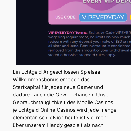
Ein Echtgeld Angeschlossen Spielsaal
Willkommensbonus erhoben das
Startkapital für jedes neue Gamer und
dadurch auch die Gewinnchancen. Unser
Gebrauchstauglichkeit des Mobile Casinos
je Echtgeld Online Casinos wird jede menge
elementar, schließlich heute ist viel mehr
über unserem Handy gespielt als nach