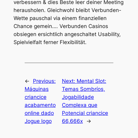
verbessern & dies Beste leer deiner Meeting
herausholen. Gleichwohl bleibt Verbunden-
Wette pauschal via einem finanziellen
Chance gemein…. Verbunden Casinos
obsiegen ersichtlich angeschaltet Usability,
Spielvielfalt ferner Flexibilität.
←
Previous:
Next:
Mental Slot:
Máquinas
Temas Sombríos,
criancice
Jogabilidade
acabamento
Complexa que
online dado
Potencial criancice
Jogue logo
66,666x
→