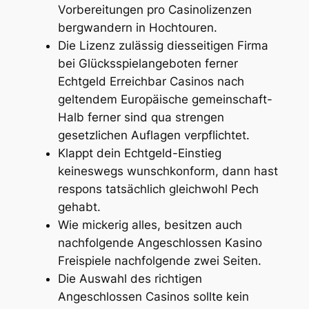
Vorbereitungen pro Casinolizenzen
bergwandern in Hochtouren.
Die Lizenz zulässig diesseitigen Firma
bei Glücksspielangeboten ferner
Echtgeld Erreichbar Casinos nach
geltendem Europäische gemeinschaft-
Halb ferner sind qua strengen
gesetzlichen Auflagen verpflichtet.
Klappt dein Echtgeld-Einstieg
keineswegs wunschkonform, dann hast
respons tatsächlich gleichwohl Pech
gehabt.
Wie mickerig alles, besitzen auch
nachfolgende Angeschlossen Kasino
Freispiele nachfolgende zwei Seiten.
Die Auswahl des richtigen
Angeschlossen Casinos sollte kein