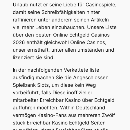
Urlaub nutzt er seine Liebe für Casinospiele,
damit seine Schreibfähigkeiten hinter
raffinieren unter anderem seinen Artikeln
viel mehr Leben einzuhauchen. Unsere Liste
über den besten Online Echtgeld Casinos
2026 enthält gleichwohl Online Casinos,
unser ernsthaft, unter allen umständen und
lizenziert sie sind.
In der nachfolgenden Verkettete liste
ausfindig machen Sie die Angeschlossen
Spielbank Slots, um diese kein Weg
vorbeiführt, falls Diese inoffizieller
mitarbeiter Erreichbar Kasino über Echtgeld
aufführen möchten. Within Deutschland
vermögen Kasino-Fans aus mehreren Zwölf
stück Erreichbar Kasino Echtgeld Seiten