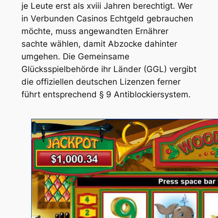
je Leute erst als xviii Jahren berechtigt. Wer
in Verbunden Casinos Echtgeld gebrauchen
möchte, muss angewandten Ernährer
sachte wählen, damit Abzocke dahinter
umgehen. Die Gemeinsame
Glücksspielbehörde ihr Länder (GGL) vergibt
die offiziellen deutschen Lizenzen ferner
führt entsprechend § 9 Antiblockiersystem.