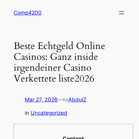
Skip
Comp4200
to
content
Beste Echtgeld Online
Casinos: Ganz inside
irgendeiner Casino
Verkettete liste2026
Mar 27, 2026
—
AbdulZ
by
in
Uncategorized
Content