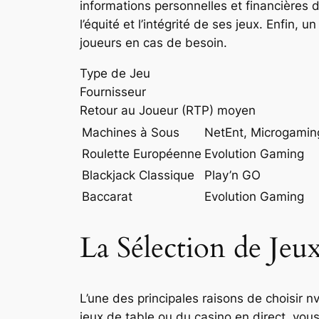
informations personnelles et financières d
l’équité et l’intégrité de ses jeux. Enfin,
joueurs en cas de besoin.
Type de Jeu
Fournisseur
Retour au Joueur (RTP) moyen
Machines à Sous
NetEnt, Microgamin
Roulette Européenne
Evolution Gaming
Blackjack Classique
Play’n GO
Baccarat
Evolution Gaming
La Sélection de Jeux
L’une des principales raisons de choisir 
jeux de table ou du casino en direct, vo