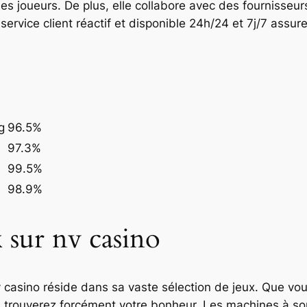
es joueurs. De plus, elle collabore avec des fournisseurs
 un service client réactif et disponible 24h/24 et 7j/7 as
g
96.5%
97.3%
99.5%
98.9%
 sur nv casino
nv casino réside dans sa vaste sélection de jeux. Que v
us trouverez forcément votre bonheur. Les machines à 