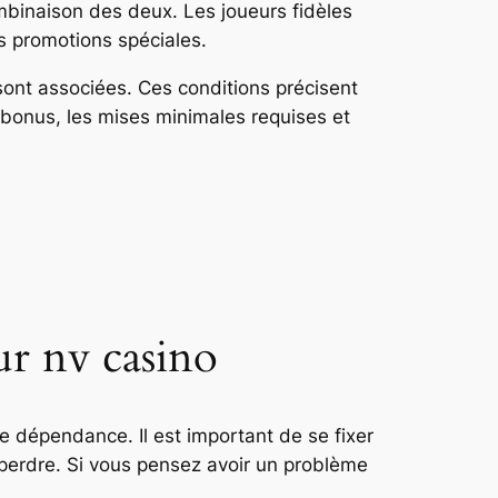
ombinaison des deux. Les joueurs fidèles
 promotions spéciales.
 sont associées. Ces conditions précisent
 bonus, les mises minimales requises et
ur nv casino
e dépendance. Il est important de se fixer
 perdre. Si vous pensez avoir un problème