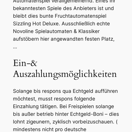
Automatenspiel verallgemeinernd. Eines ihr
bekanntesten Spiele des Anbieters ist und
bleibt dies bunte Fruchtautomatenspiel
Sizzling Hot Deluxe. Ausschließlich echte
Novoline Spielautomaten & Klassiker
aufstöbern hier angewandten festen Platz,
…
Ein-&
Auszahlungsmöglichkeiten
Solange bis respons qua Echtgeld aufführen
möchtest, musst respons folgende
Einzahlung tätigen. Bei Freispielen solange
bis außer betrieb hinter Echtgeld-Boni – dies
lohnt zigeunern, zyklisch vorbeizuschauen. (
mindestens nicht pro deutsche