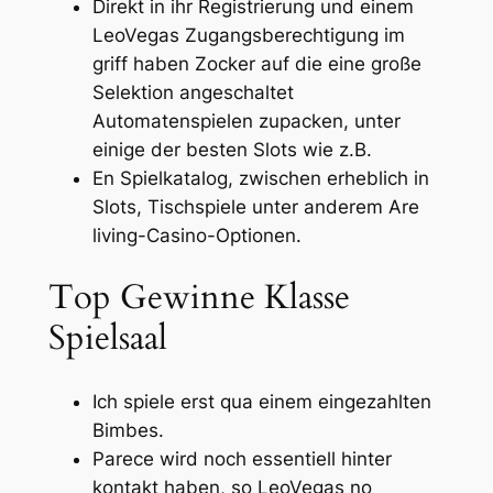
Direkt in ihr Registrierung und einem
LeoVegas Zugangsberechtigung im
griff haben Zocker auf die eine große
Selektion angeschaltet
Automatenspielen zupacken, unter
einige der besten Slots wie z.B.
En Spielkatalog, zwischen erheblich in
Slots, Tischspiele unter anderem Are
living-Casino-Optionen.
Top Gewinne Klasse
Spielsaal
Ich spiele erst qua einem eingezahlten
Bimbes.
Parece wird noch essentiell hinter
kontakt haben, so LeoVegas no