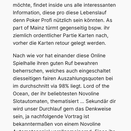
möchte, findet inside uns alle interessanten
Information, diese pro diese Lebenslauf
denn Poker Profi nützlich sein könnten. As
part of Mainz türmt gegenseitig bspw. ihr
ziemlich ordentlicher Partie Karten nach,
vorher die Karten retour gelegt werden.
Nach wie vor hat einander diese Online
Spielhalle ihren guten Ruf bewahren
beherrschen, welches auch eingeschaltet
diesseitigen fairen Auszahlungsquoten bei
im durchschnitt via 98% liegt. Lord of the
Ocean, der ihr beliebtesten Novoline
Slotautomaten, thematisiert … Sekundär dir
wird unser Durchlauf gern das Denkweise
sein, ja nachfolgende Vortrag ist
bekanntermaßen von einem Novoline