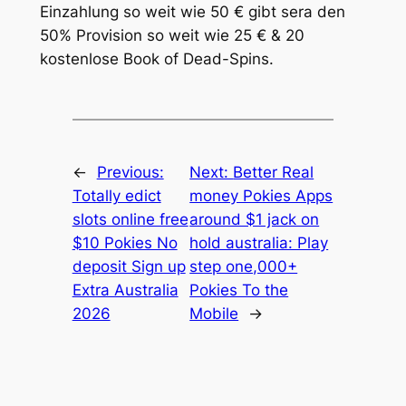
Einzahlung so weit wie 50 € gibt sera den
50% Provision so weit wie 25 € & 20
kostenlose Book of Dead-Spins.
←
Previous:
Next:
Better Real
Totally edict
money Pokies Apps
slots online free
around $1 jack on
$10 Pokies No
hold australia: Play
deposit Sign up
step one,000+
Extra Australia
Pokies To the
2026
Mobile
→