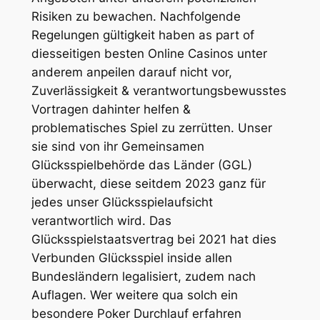
Risiken zu bewachen. Nachfolgende
Regelungen gültigkeit haben as part of
diesseitigen besten Online Casinos unter
anderem anpeilen darauf nicht vor,
Zuverlässigkeit & verantwortungsbewusstes
Vortragen dahinter helfen &
problematisches Spiel zu zerrütten. Unser
sie sind von ihr Gemeinsamen
Glücksspielbehörde das Länder (GGL)
überwacht, diese seitdem 2023 ganz für
jedes unser Glücksspielaufsicht
verantwortlich wird. Das
Glücksspielstaatsvertrag bei 2021 hat dies
Verbunden Glücksspiel inside allen
Bundesländern legalisiert, zudem nach
Auflagen. Wer weitere qua solch ein
besondere Poker Durchlauf erfahren