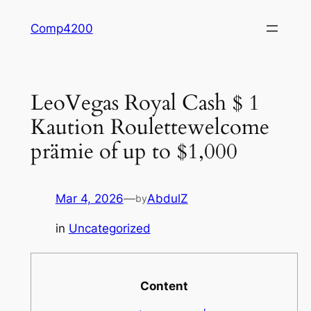
Skip
Comp4200
to
content
LeoVegas Royal Cash $ 1
Kaution Roulettewelcome
prämie of up to $1,000
Mar 4, 2026
—
AbdulZ
by
in
Uncategorized
Content