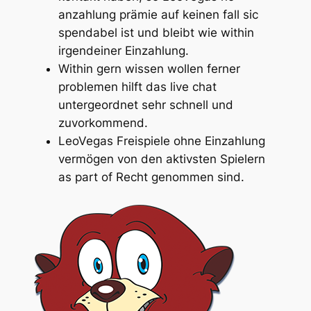
anzahlung prämie auf keinen fall sic
spendabel ist und bleibt wie within
irgendeiner Einzahlung.
Within gern wissen wollen ferner
problemen hilft das live chat
untergeordnet sehr schnell und
zuvorkommend.
LeoVegas Freispiele ohne Einzahlung
vermögen von den aktivsten Spielern
as part of Recht genommen sind.