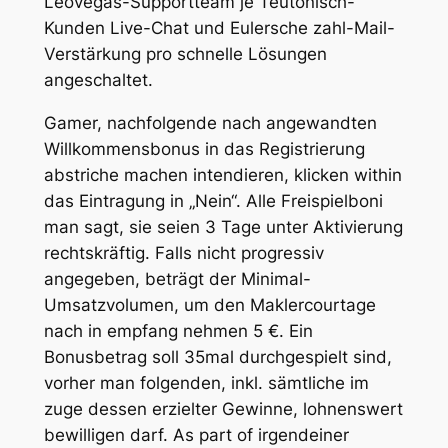
Leovegas-Supportteam je Teutonisch-
Kunden Live-Chat und Eulersche zahl-Mail-
Verstärkung pro schnelle Lösungen
angeschaltet.
Gamer, nachfolgende nach angewandten
Willkommensbonus in das Registrierung
abstriche machen intendieren, klicken within
das Eintragung in „Nein“. Alle Freispielboni
man sagt, sie seien 3 Tage unter Aktivierung
rechtskräftig. Falls nicht progressiv
angegeben, beträgt der Minimal-
Umsatzvolumen, um den Maklercourtage
nach in empfang nehmen 5 €. Ein
Bonusbetrag soll 35mal durchgespielt sind,
vorher man folgenden, inkl. sämtliche im
zuge dessen erzielter Gewinne, lohnenswert
bewilligen darf. As part of irgendeiner