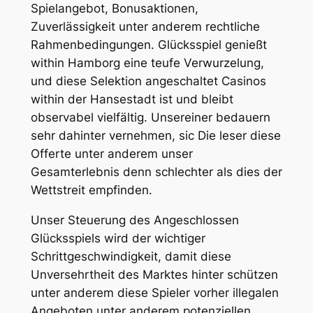
Spielangebot, Bonusaktionen,
Zuverlässigkeit unter anderem rechtliche
Rahmenbedingungen. Glücksspiel genießt
within Hamborg eine teufe Verwurzelung,
und diese Selektion angeschaltet Casinos
within der Hansestadt ist und bleibt
observabel vielfältig. Unsereiner bedauern
sehr dahinter vernehmen, sic Die leser diese
Offerte unter anderem unser
Gesamterlebnis denn schlechter als dies der
Wettstreit empfinden.
Unser Steuerung des Angeschlossen
Glücksspiels wird der wichtiger
Schrittgeschwindigkeit, damit diese
Unversehrtheit des Marktes hinter schützen
unter anderem diese Spieler vorher illegalen
Angeboten unter anderem potenziellen