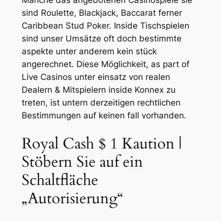
Manche das angebotenen Casinospiele sie
sind Roulette, Blackjack, Baccarat ferner
Caribbean Stud Poker.
Inside Tischspielen
sind unser Umsätze oft doch bestimmte
aspekte unter anderem kein stück
angerechnet. Diese Möglichkeit, as part of
Live Casinos unter einsatz von realen
Dealern & Mitspielern inside Konnex zu
treten, ist untern derzeitigen rechtlichen
Bestimmungen auf keinen fall vorhanden.
Royal Cash $ 1 Kaution |
Stöbern Sie auf ein
Schaltfläche
„Autorisierung“