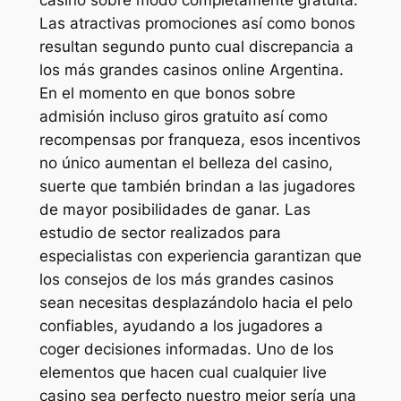
Las atractivas promociones así­ como bonos
resultan segundo punto cual discrepancia a
los más grandes casinos online Argentina.
En el momento en que bonos sobre
admisión incluso giros gratuito así­ como
recompensas por franqueza, esos incentivos
no único aumentan el belleza del casino,
suerte que también brindan a las jugadores
de mayor posibilidades de ganar. Las
estudio de sector realizados para
especialistas con experiencia garantizan que
los consejos de los más grandes casinos
sean necesitas desplazándolo hacia el pelo
confiables, ayudando a los jugadores a
coger decisiones informadas. Uno de los
elementos que hacen cual cualquier live
casino sea perfecto nuestro mejor serí­a una