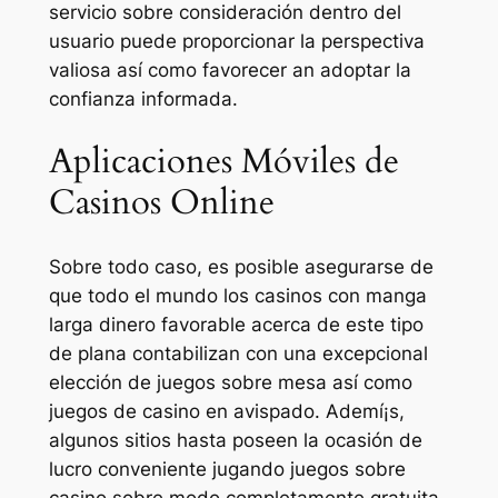
servicio sobre consideración dentro del
usuario puede proporcionar la perspectiva
valiosa así­ como favorecer an adoptar la
confianza informada.
Aplicaciones Móviles de
Casinos Online
Sobre todo caso, es posible asegurarse de
que todo el mundo los casinos con manga
larga dinero favorable acerca de este tipo
de plana contabilizan con una excepcional
elección de juegos sobre mesa así­ como
juegos de casino en avispado. Ademí¡s,
algunos sitios hasta poseen la ocasión de
lucro conveniente jugando juegos sobre
casino sobre modo completamente gratuita.