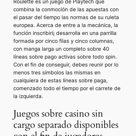
Roulette es un juego de Playtech que
combina la conmoción de las apuestas con
el pasar del tiempo las normas de su ruleta
europea. Acerca de entre a la mecánica, la
función inscribirí¡ desarrolla en una parrilla
formada por cinco filas y cinco columnas,
con manga larga un completo sobre 40
líneas sobre pago activas sobre todo spin.
Con el fin de conseguir, debes reunir por lo
menos tres símbolos las mismas en
cualquiera de estas líneas sobre paga,
comenzado todo el tiempo por el carrete de
la izquierda.
Juegos sobre casino sin
cargo separado disponibles
con el fin de jugadores