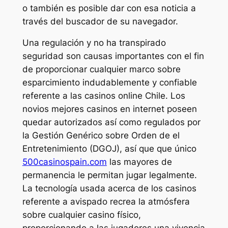
o también es posible dar con esa noticia a
través del buscador de su navegador.
Una regulación y no ha transpirado
seguridad son causas importantes con el fin
de proporcionar cualquier marco sobre
esparcimiento indudablemente y confiable
referente a las casinos online Chile. Los
novios mejores casinos en internet poseen
quedar autorizados así­ como regulados por
la Gestión Genérico sobre Orden de el
Entretenimiento (DGOJ), así que que único
500casinospain.com
las mayores de
permanencia le permitan jugar legalmente.
La tecnología usada acerca de los casinos
referente a avispado recrea la atmósfera
sobre cualquier casino físico,