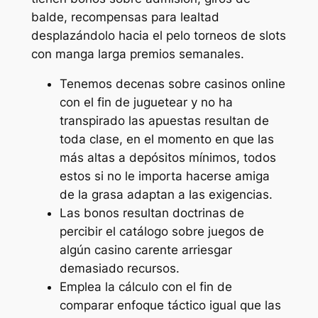
balde, recompensas para lealtad
desplazándolo hacia el pelo torneos de slots
con manga larga premios semanales.
Tenemos decenas sobre casinos online
con el fin de juguetear y no ha
transpirado las apuestas resultan de
toda clase, en el momento en que las
más altas a depósitos mínimos, todos
estos si no le importa hacerse amiga
de la grasa adaptan a las exigencias.
Las bonos resultan doctrinas de
percibir el catálogo sobre juegos de
algún casino carente arriesgar
demasiado recursos.
Emplea la cálculo con el fin de
comparar enfoque táctico igual que las