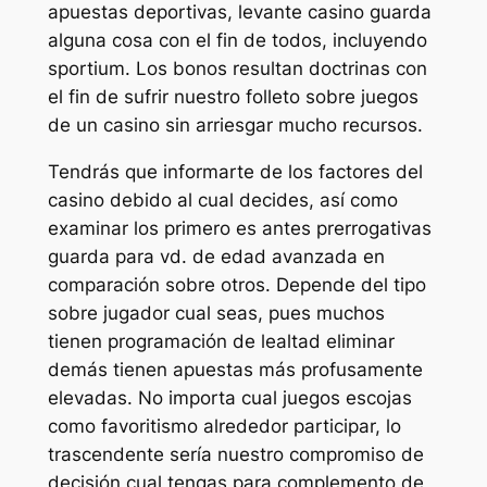
apuestas deportivas, levante casino guarda
alguna cosa con el fin de todos, incluyendo
sportium. Los bonos resultan doctrinas con
el fin de sufrir nuestro folleto sobre juegos
de un casino sin arriesgar mucho recursos.
Tendrás que informarte de los factores del
casino debido al cual decides, así­ como
examinar los primero es antes prerrogativas
guarda para vd. de edad avanzada en
comparación sobre otros. Depende del tipo
sobre jugador cual seas, pues muchos
tienen programación de lealtad eliminar
demás tienen apuestas más profusamente
elevadas. No importa cual juegos escojas
como favoritismo alrededor participar, lo
trascendente serí­a nuestro compromiso de
decisión cual tengas para complemento de