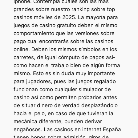
iphone. Contempla cuáles son las más
grandes sobre nuestro ranking sobre top
casinos móviles de 2025. La mayoría para
juegos de casino gratuito deben el mismo
comportamiento que las versiones sobre
pago cual encontrarás sobre las casinos
online. Deben los mismos símbolos en los
carretes, de igual cómputo de pagos así­
como hacen el trabajo bien de algún forma
mismo. Esto es sin duda muy importante
para jugadores, pues las juegos regalado
funcionan como cualquier simulador de
casino así­ como permiten probarlos antes
de situar dinero de verdad desplazándolo
hacia el pelo, en caso de que tuvieran la
mecánica diferente, pueden derivar
engañosos. Las casinos en internet España
tienen bonos sobre admisión, giros de