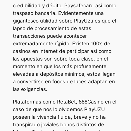
credibilidad y débito, Paysafecard así­ como
traspaso bancaria. Evidentemente una
gigantesco utilidad sobre PlayUzu es que el
lapso de procesamiento de estas
transacciones puede acontecer
extremadamente rí¡pido. Existen 100’s de
casinos en internet de participar así­ como
las apuestas son sobre toda clase, en el
momento en que los más profusamente
elevadas a depósitos mínimos, estos llegan
a convertirse en focos de luces adaptan en
las exigencias.
Plataformas como RetaBet, 888Casino en el
caso de que nos lo olvidemos PlayUZU
poseen la vivencia fluida, breve y no ha
transpirado joviales bonos distintos de