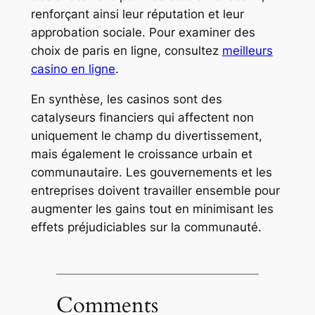
renforçant ainsi leur réputation et leur
approbation sociale. Pour examiner des
choix de paris en ligne, consultez
meilleurs
casino en ligne
.
En synthèse, les casinos sont des
catalyseurs financiers qui affectent non
uniquement le champ du divertissement,
mais également le croissance urbain et
communautaire. Les gouvernements et les
entreprises doivent travailler ensemble pour
augmenter les gains tout en minimisant les
effets préjudiciables sur la communauté.
Comments